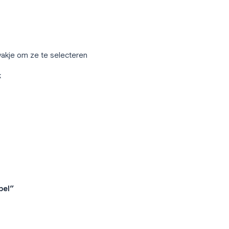
 is leeg totdat je er contacten aan
 distributielijst:
ilt toevoegen
het selectievakje om ze te selecteren