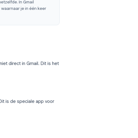
onneelijst
te groep
gle Contacten. De term "distributielijst"
t concept is hetzelfde. In Gmail
groep adressen waarnaar je in één keer
in Gmail
 Contacten
, niet direct in Gmail. Dit is het