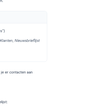
le-account. Dit is de speciale app voor
tielijstgroepen.
(onder "Labels")
tingteam
,
Q3 Klanten
,
Nieuwsbrieflijst