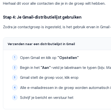
Klik op het
label-icoon
(tag-icoon) in de bove
Selecteer je distributielijstlabel → klik op
Toep
Optie B: Nieuwe contacten maken en het label
Klik op de knop
”+ Contact maken”
Vul de naam en het e-mailadres in
Zoek onder “Meer velden” naar het vervolgk
Selecteer je distributielijstlabel → klik op
Opsl
Herhaal dit voor alle contacten die je in de groep w
Stap 4: Je Gmail-distributielijst gebruiken