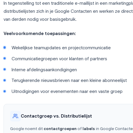
Een
Gmail-distributielijst
(ook wel een
contact
een benoemde groep e-mailadressen die is opges
aangemaakt, kun je de groepsnaam in het “Aan”-vel
automatisch alle adressen in die groep in.
In tegenstelling tot een traditionele e-maillijst in
distributielijsten zich in je Google Contacten en we
van derden nodig voor basisgebruik.
Veelvoorkomende toepassingen:
Wekelijkse teamupdates en projectcommunicat
Communicatiegroepen voor klanten of partner
Interne afdelingsaankondigingen