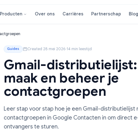
Over ons
Carrières
Partner
Producten
r je contactgroepen
Created 28 mei 2026
·
14 min leestijd
Guides
Gmail-distributie
maak en beheer 
contactgroepen
Leer stap voor stap hoe je een Gmail-distri
contactgroepen in Google Contacten in 