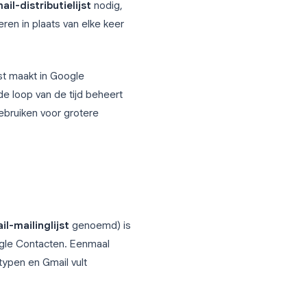
 een dozijn collega’s? Stuur je updates
s je meer tijd kwijt bent aan het beheren
heb je een
Gmail-distributielijst
nodig,
kunt adresseren in plaats van elke keer
-distributielijst maakt in Google
je lijsten in de loop van de tijd beheert
e-tool moet gebruiken voor grotere
?