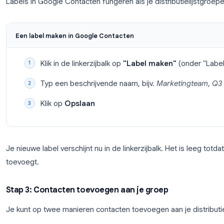
stapsgewijze proces:
Stap 1: Open Google Contacten
Ga naar
contacts.google.com
en log in met je Goog
het beheren van je Gmail-contactenlijst.
Stap 2: Maak een nieuw label aan
Labels in Google Contacten fungeren als je distribu
Een label maken in Google Contacten
Klik in de linkerzijbalk op
"Label maken"
Typ een beschrijvende naam, bijv.
Marke