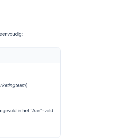
nste werkbalk
assen
 toewijzen
euzemenu
“Label”
aan
ilt hebben.