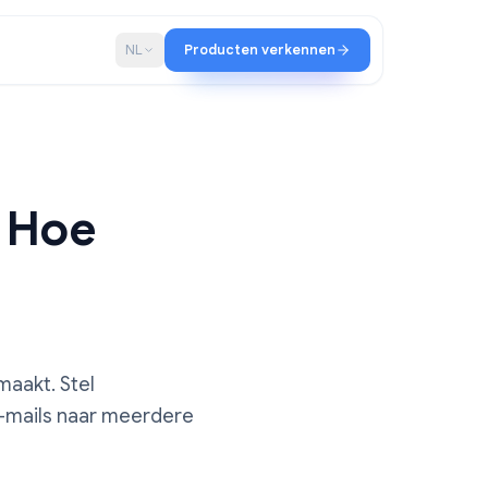
schap
Blog
NL
Producten verkennen
lijst: Hoe
je
butielijst maakt. Stel
om direct e-mails naar meerdere