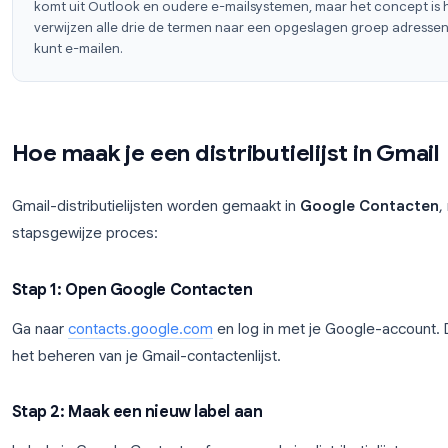
Terugkerende nieuwsbrieven naar een kleine ab
Uitnodigingen voor evenementen naar een vas
Contactgroep vs. Distributielijst
Google noemt dit
contactgroepen
of
labels
in Goo
komt uit Outlook en oudere e-mailsystemen, maar he
verwijzen alle drie de termen naar een opgeslagen 
kunt e-mailen.
Hoe maak je een distributielijst 
Gmail-distributielijsten worden gemaakt in
Google