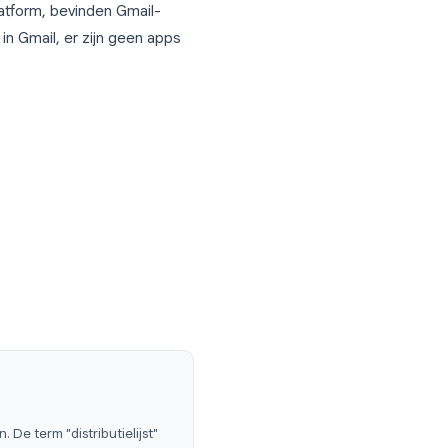
groep
of
Gmail-mailinglijst
genoemd) is
lagen in Google Contacten. Eenmaal
d van Gmail typen en Gmail vult
 een marketingplatform, bevinden Gmail-
rken ze direct in Gmail, er zijn geen apps
ie
s