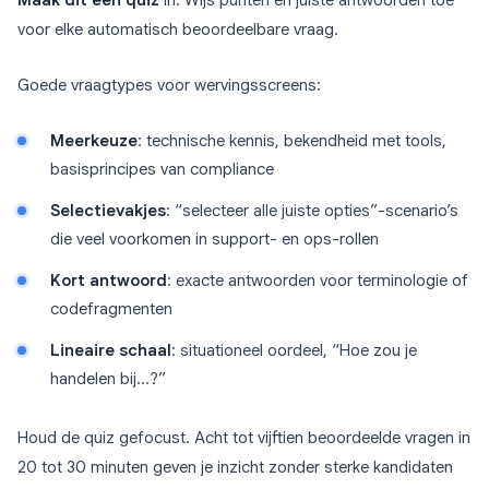
Maak dit een quiz
in. Wijs punten en juiste antwoorden toe
voor elke automatisch beoordeelbare vraag.
Goede vraagtypes voor wervingsscreens:
Meerkeuze
: technische kennis, bekendheid met tools,
basisprincipes van compliance
Selectievakjes
: “selecteer alle juiste opties”-scenario’s
die veel voorkomen in support- en ops-rollen
Kort antwoord
: exacte antwoorden voor terminologie of
codefragmenten
Lineaire schaal
: situationeel oordeel, “Hoe zou je
handelen bij…?”
Houd de quiz gefocust. Acht tot vijftien beoordeelde vragen in
20 tot 30 minuten geven je inzicht zonder sterke kandidaten