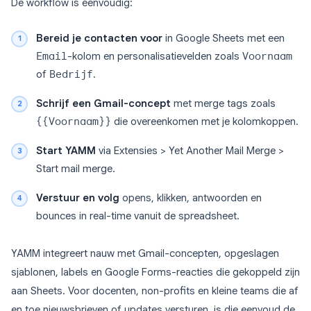
De workflow is eenvoudig:
Bereid je contacten voor
in Google Sheets met een
Email
-kolom en personalisatievelden zoals
Voornaam
of
Bedrijf
.
Schrijf een Gmail-concept
met merge tags zoals
{{Voornaam}}
die overeenkomen met je kolomkoppen.
Start YAMM
via Extensies > Yet Another Mail Merge >
Start mail merge.
Verstuur en volg
opens, klikken, antwoorden en
bounces in real-time vanuit de spreadsheet.
YAMM integreert nauw met Gmail-concepten, opgeslagen
sjablonen, labels en Google Forms-reacties die gekoppeld zijn
aan Sheets. Voor docenten, non-profits en kleine teams die af
en toe nieuwsbrieven of updates versturen, is die eenvoud de