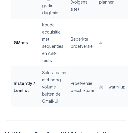
(volgens
plannen
gratis
site)
daglimiet
Koude
acquisitie
met
Beperkte
GMass
Ja
sequenties
proefversie
en A/B-
tests
Sales-teams
met hoog
Instantly /
Proefversie
volume
Ja + warm-up
Lemlist
beschikbaar
buiten de
Gmail-UI