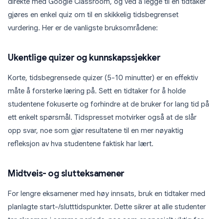
direkte med Google Classroom, og ved å legge til en tidtaker
gjøres en enkel quiz om til en skikkelig tidsbegrenset
vurdering. Her er de vanligste bruksområdene:
Ukentlige quizer og kunnskapssjekker
Korte, tidsbegrensede quizer (5-10 minutter) er en effektiv
måte å forsterke læring på. Sett en tidtaker for å holde
studentene fokuserte og forhindre at de bruker for lang tid på
ett enkelt spørsmål. Tidspresset motvirker også at de slår
opp svar, noe som gjør resultatene til en mer nøyaktig
refleksjon av hva studentene faktisk har lært.
Midtveis- og slutteksamener
For lengre eksamener med høy innsats, bruk en tidtaker med
planlagte start-/slutttidspunkter. Dette sikrer at alle studenter