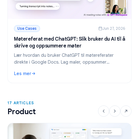
Use Cases
Jun 27, 2026
Møtereferat med ChatGPT: Slik bruker du AI til å
skrive og oppsummere møter
Lær hvordan du bruker ChatGPT til møtereferater
direkte i Google Docs. Lag maler, oppsummer
transkripsjoner og hent ut oppgaver med GPT
Les mer
Workspace.
: Møtereferat med ChatGPT: Slik bruker du AI til å skriv
17 ARTICLES
Product