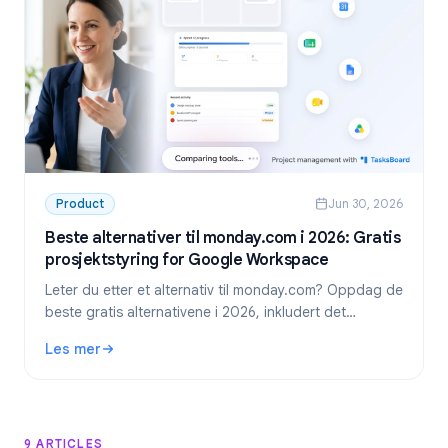
Product
Jun 30, 2026
Beste alternativer til monday.com i 2026: Gratis
prosjektstyring for Google Workspace
Leter du etter et alternativ til monday.com? Oppdag de
beste gratis alternativene i 2026, inkludert det
foretrukne valget for Google Workspace-team:
Les mer
TasksBoard.
: Beste alternativer til monday.com i 2026: Gratis prosje
9 ARTICLES