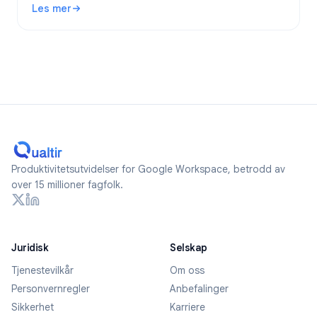
Les mer
2026.
: Er Google Forms anonyme? Hva spores og hvordan forblir
Produktivitetsutvidelser for Google Workspace, betrodd av
over 15 millioner fagfolk.
Juridisk
Selskap
Tjenestevilkår
Om oss
Personvernregler
Anbefalinger
Sikkerhet
Karriere