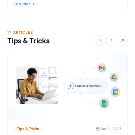
Les mer
sender personlige e-poster fra Google Sheets.
: Gratis verktøy for utsendelse av e-post i Gmail: Beste a
17 ARTICLES
Tips & Tricks
Tips & Tricks
Jun 21, 2026