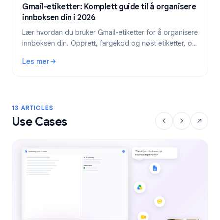
Gmail-etiketter: Komplett guide til å organisere
innboksen din i 2026
Lær hvordan du bruker Gmail-etiketter for å organisere
innboksen din. Opprett, fargekod og nøst etiketter, og
automatiser dem deretter med filtre for en ryddigere e-
Les mer
postflyt.
: Gmail-etiketter: Komplett guide til å organisere innbokse
13 ARTICLES
Use Cases