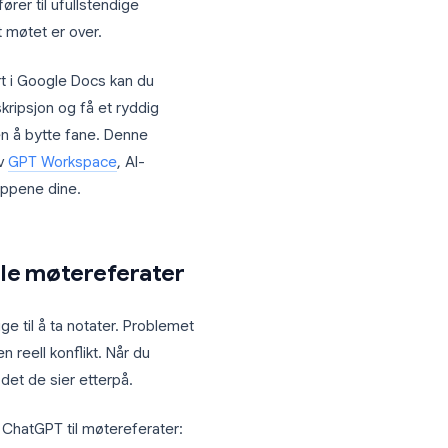
vene som virker enkel, men som sjelden
noe som ofte fører til ufullstendige
er på etter at møtet er over.
ed AI integrert i Google Docs kan du
nn en rå transkripsjon og få et ryddig
-e-poster uten å bytte fane. Denne
pp ved hjelp av
GPT Workspace
, AI-
le Workspace-appene dine.
 manuelle møtereferater