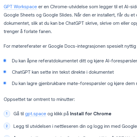
Resultatet er et dokument som faktisk er nyttig, ik
en delt mappe.
Slik bringer GPT Workspace Ch
GPT Workspace
er en Chrome-utvidelse som legger 
Google Sheets og Google Slides. Når den er installer
dokumentet, slik at du kan be ChatGPT skrive, skr
trenger å forlate fanen.
For møtereferater er Google Docs-integrasjonen spe
Du kan åpne referatdokumentet ditt og kjøre AI