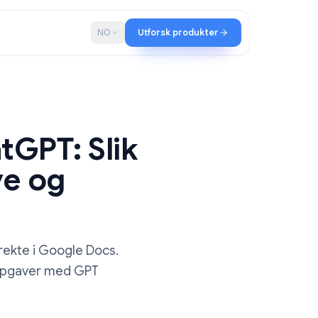
ap
Blogg
NO
Utforsk produkter
 ChatGPT: Slik
 skrive og
ter
ferater direkte i Google Docs.
g hent ut oppgaver med GPT