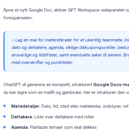
Kom i gang →
Lag en mal for møtereferater i
ChatGPT
En god
mal for møtereferater i Google Docs
sp
at ingenting viktig blir glemt. I stedet for å lage e
Åpne et nytt Google Doc, aktiver GPT Workspace-s
forespørselen: