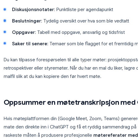
Lag en mal for møtereferater for et ukentlig
dato og deltakere, agenda, viktige diskusjons
ansvarlige og tidsfrister, samt eventuelle saker
med overskrifter og punktlister.
ChatGPT vil generere en komplett, strukturert
Goog
du kan lagre som en malfil og gjenbruke. Her er str
Møtedetaljer
: Dato, tid, sted eller møtelenke,
Deltakere
: Liste over deltakere med roller
Agenda
: Planlagte temaer som skal dekkes
Diskusjonsnotater
: Punktliste per agendapun
Beslutninger
: Tydelig oversikt over hva som b