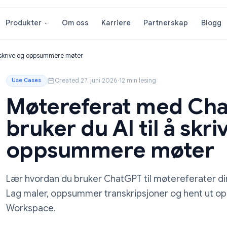
Om oss
Karriere
Partnersk
Produkter
 AI til å skrive og oppsummere møter
Created 27. juni 2026
·
12 min lesing
Use Cases
Møtereferat med
bruker du AI til å
oppsummere mø
Lær hvordan du bruker ChatGPT til møtere
Lag maler, oppsummer transkripsjoner o