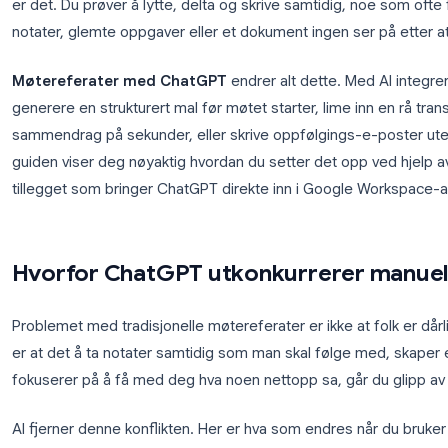
Å skrive møtereferater for hånd er en av de oppga
er det. Du prøver å lytte, delta og skrive samtidig, 
notater, glemte oppgaver eller et dokument ingen s
Møtereferater med ChatGPT
endrer alt dette. M
generere en strukturert mal før møtet starter, lime i
sammendrag på sekunder, eller skrive oppfølgings
guiden viser deg nøyaktig hvordan du setter det o
tillegget som bringer ChatGPT direkte inn i Goog
Hvorfor ChatGPT utkonkurrerer