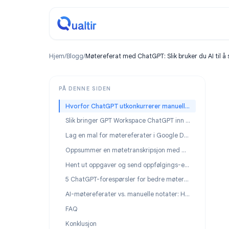
Hjem
/
Blogg
/
Møtereferat med ChatGPT: Slik bruker du
PÅ DENNE SIDEN
Hvorfor ChatGPT utkonkurrerer manuelle møtereferater
Slik bringer GPT Workspace ChatGPT inn i Google Docs
Lag en mal for møtereferater i Google Docs med ChatGPT
Oppsummer en møtetranskripsjon med ChatGPT
Hent ut oppgaver og send oppfølgings-e-post
5 ChatGPT-forespørsler for bedre møtereferater
AI-møtereferater vs. manuelle notater: Hva fungerer best?