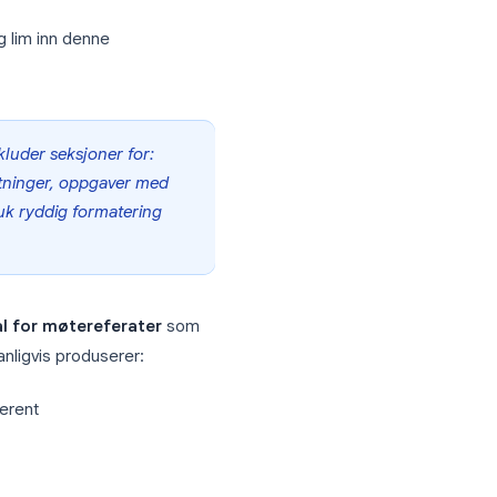
 Google Docs med
arer deg for tid før hvert møte og sikrer
n fra bunnen av, la ChatGPT gjøre jobben.
idepanelet og lim inn denne