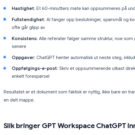
Problemet med tradisjonelle møtereferater er ikke at
er at det å ta notater samtidig som man skal følge m
fokuserer på å få med deg hva noen nettopp sa, går
AI fjerner denne konflikten. Her er hva som endres
Hastighet
: Et 60-minutters møte kan oppsu
Fullstendighet
: AI fanger opp beslutninger, 
ofte går glipp av
Konsistens
: Alle referater følger samme stru
senere
Oppgaver
: ChatGPT henter automatisk ut neste
Oppfølgings-e-post
: Skriv et oppsummerende
enkelt forespørsel