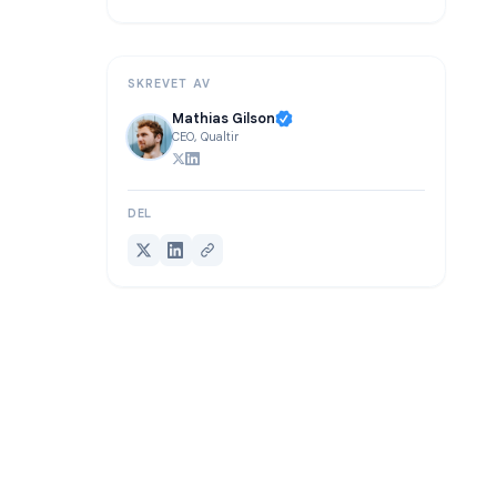
FAQ
Konklusjon
SKREVET AV
Mathias Gilson
CEO, Qualtir
DEL