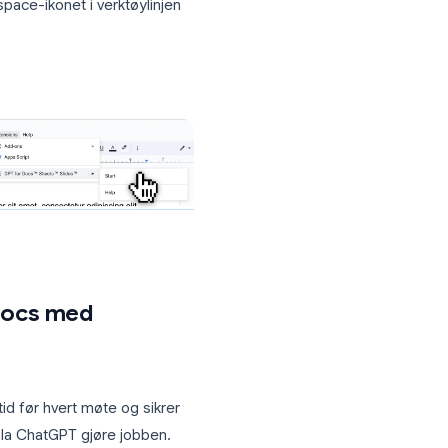
et
g kjøre dem med ett klikk
e
inn med Google-kontoen din
 på GPT Workspace-ikonet i verktøylinjen
dokumentet