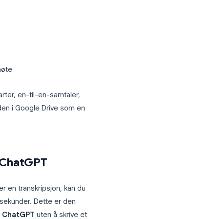
 teammøte. Inkluder seksjoner for:
punkter, beslutninger, oppgaver med
 til senere. Bruk ryddig formatering
le Docs-mal for møtereferater
som
ukturen den vanligvis produserer:
 ordstyrer, referent
kt
le vedtatt