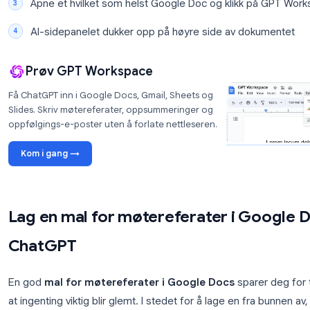
ChatGPT kan sette inn tekst direkte i dokument
Du kan lagre gjenbrukbare møte-forespørsler o
Oppsettet tar omtrent to minutter:
Gå til
gpt.space
og klikk på
Install for Chrom
Legg til utvidelsen i nettleseren din og logg 
Åpne et hvilket som helst Google Doc og klikk
AI-sidepanelet dukker opp på høyre side av 
Prøv GPT Workspace
Få ChatGPT inn i Google Docs, Gmail, Sheets og
Slides. Skriv møtereferater, oppsummeringer og
oppfølgings-e-poster uten å forlate nettleseren.