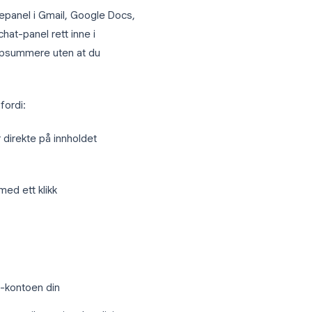
ke bare en transkripsjon som samler støv i
atGPT inn i Google Docs
til et AI-sidepanel i Gmail, Google Docs,
t, får du et chat-panel rett inne i
ive om eller oppsummere uten at du
sielt nyttig fordi:
-forespørsler direkte på innholdet