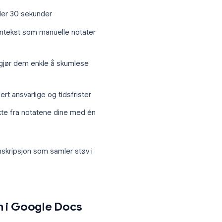
 folk er dårlige til å ta notater. Problemet
ed, skaper en reell konflikt. Når du
 du glipp av det de sier etterpå.
 når du bruker ChatGPT til møtereferater:
mmeres på under 30 sekunder
spørsmål og kontekst som manuelle notater
ktur, noe som gjør dem enkle å skumlese
 steg, inkludert ansvarlige og tidsfrister
 utkast direkte fra notatene dine med én