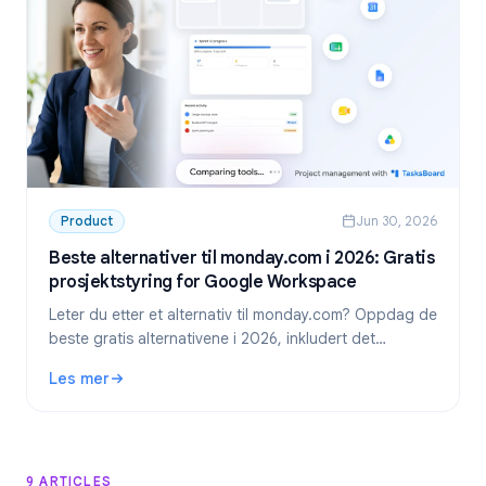
Product
Jun 30, 2026
Beste alternativer til monday.com i 2026: Gratis
prosjektstyring for Google Workspace
Leter du etter et alternativ til monday.com? Oppdag de
beste gratis alternativene i 2026, inkludert det
foretrukne valget for Google Workspace-team:
Les mer
TasksBoard.
: Beste alternativer til monday.com i 2026: Gratis prosje
9 ARTICLES