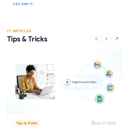
Les mer
sender personlige e-poster fra Google Sheets.
: Gratis verktøy for utsendelse av e-post i Gmail: Beste a
17 ARTICLES
Tips & Tricks
Tips & Tricks
Jun 21, 2026