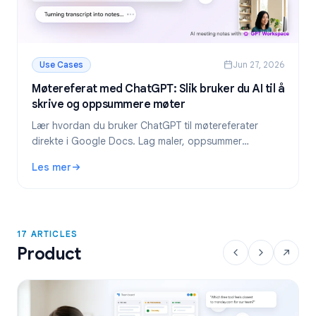
Use Cases
Jun 27, 2026
Møtereferat med ChatGPT: Slik bruker du AI til å
skrive og oppsummere møter
Lær hvordan du bruker ChatGPT til møtereferater
direkte i Google Docs. Lag maler, oppsummer
transkripsjoner og hent ut oppgaver med GPT
Les mer
Workspace.
: Møtereferat med ChatGPT: Slik bruker du AI til å skriv
17 ARTICLES
Product