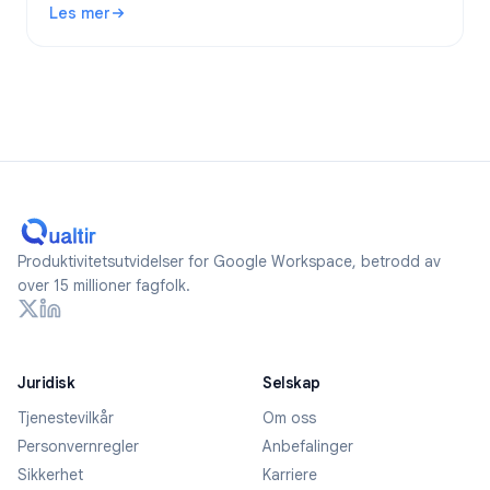
Les mer
2026.
: Er Google Forms anonyme? Hva spores og hvordan forblir
Produktivitetsutvidelser for Google Workspace, betrodd av
over 15 millioner fagfolk.
Juridisk
Selskap
Tjenestevilkår
Om oss
Personvernregler
Anbefalinger
Sikkerhet
Karriere