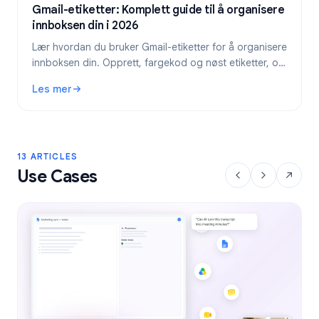
Gmail-etiketter: Komplett guide til å organisere
innboksen din i 2026
Lær hvordan du bruker Gmail-etiketter for å organisere
innboksen din. Opprett, fargekod og nøst etiketter, og
automatiser dem deretter med filtre for en ryddigere e-
Les mer
postflyt.
: Gmail-etiketter: Komplett guide til å organisere innbokse
13 ARTICLES
Use Cases