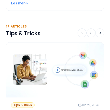
Les mer
sender personlige e-poster fra Google Sheets.
: Gratis verktøy for utsendelse av e-post i Gmail: Beste a
17 ARTICLES
Tips & Tricks
Tips & Tricks
Jun 21, 2026