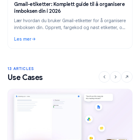
Gmail-etiketter: Komplett guide til å organisere
innboksen din i 2026
Lær hvordan du bruker Gmail-etiketter for å organisere
innboksen din. Opprett, fargekod og nøst etiketter, og
automatiser dem deretter med filtre for en ryddigere e-
Les mer
postflyt.
: Gmail-etiketter: Komplett guide til å organisere innbokse
13 ARTICLES
Use Cases