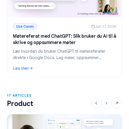
Use Cases
Jun 27, 2026
Møtereferat med ChatGPT: Slik bruker du AI til å
skrive og oppsummere møter
Lær hvordan du bruker ChatGPT til møtereferater
direkte i Google Docs. Lag maler, oppsummer
transkripsjoner og hent ut oppgaver med GPT
Les mer
Workspace.
: Møtereferat med ChatGPT: Slik bruker du AI til å skriv
17 ARTICLES
Product