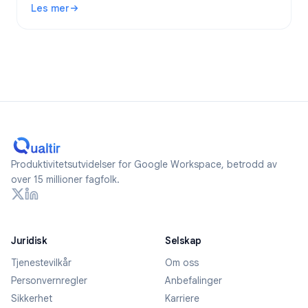
Les mer
2026.
: Er Google Forms anonyme? Hva spores og hvordan forblir
Produktivitetsutvidelser for Google Workspace, betrodd av
over 15 millioner fagfolk.
Juridisk
Selskap
Tjenestevilkår
Om oss
Personvernregler
Anbefalinger
Sikkerhet
Karriere