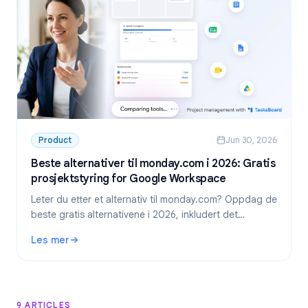
Product
Jun 30, 2026
Beste alternativer til monday.com i 2026: Gratis
prosjektstyring for Google Workspace
Leter du etter et alternativ til monday.com? Oppdag de
beste gratis alternativene i 2026, inkludert det
foretrukne valget for Google Workspace-team:
Les mer
TasksBoard.
: Beste alternativer til monday.com i 2026: Gratis prosje
9 ARTICLES