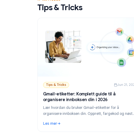
Les mer
sender personlige e-poster fra Google Sheet
: Gratis verktøy for utsendelse av e-post i 
17 ARTICLES
Tips & Tricks
Tips & Tricks
Ju