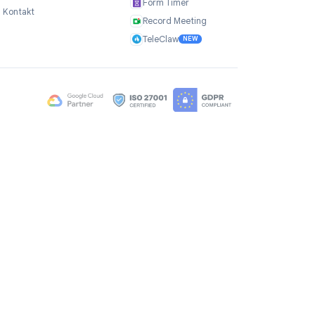
Selskap
Produkter
Om oss
TasksBoard
er
Anbefalinger
GPT Workspace
Karriere
Mail Merge
Brand Assets
Mail Agent
Blogg
Mail Tracker
FAQ
Form Timer
Kontakt
Record Meeting
TeleClaw
NEW