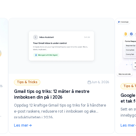
Les mer
mobil.
s.
Gmail: Beste alternativer og oppsett (2026)
: Slik slår du av AI i Gmail: Deaktiver Gemini trinn for 
Tips & Tricks
Jun 6, 202
n 21, 2026
Gmail tips og triks: 12 måter å mestre