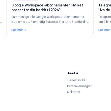
n 14, 2026
Industry Insights
Jun 8, 202
s og
Google Workspace-abonnementer: Hvilket
passer for din bedrift i 2026?
vilke
Sammenlign alle Google Workspace-abonnementer
ntiteten
side om side. Finn riktig Business Starter-, Standard-,
jemaer i
Plus- eller Enterprise-abonnement basert på
Les mer
teamstørrelse, budsjett og behov for funksjoner.
vordan forblir du privat i 2026
: Google Workspace-abonnementer: Hvilket passer for