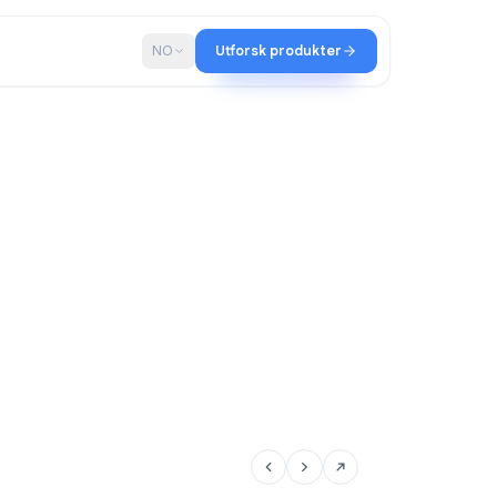
ap
Blogg
NO
Utforsk produkter
ir-teamet