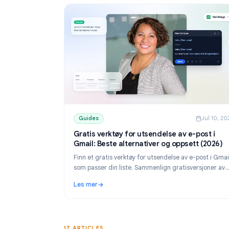
Guides
Guides
J
Gratis verktøy for utsendelse av e-pos
Gmail: Beste alternativer og oppsett (
Finn et gratis verktøy for utsendelse av e-pos
som passer din liste. Sammenlign gratisversj
YAMM, Mailmeteor og Mail Merge, og lær hvo