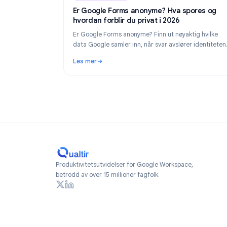
Industry Insights
Industry Insights
Ju
Er Google Forms anonyme? Hva spore
hvordan forblir du privat i 2026
Er Google Forms anonyme? Finn ut nøyaktig h
data Google samler inn, når svar avslører ide
din, og hvordan du lager virkelig anonyme sk
Les mer
2026.
: Er Google Forms anonyme? Hva spores og h