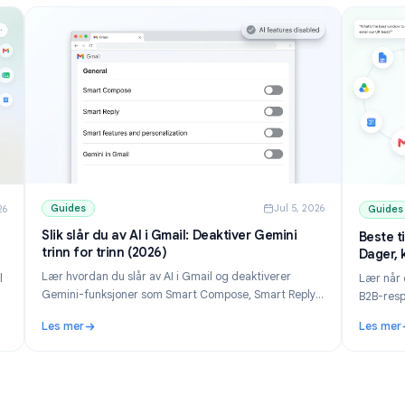
Guides
Jul 5, 202
ul 10, 2026
Slik slår du av AI i Gmail: Deaktiver Gemini
t i
trinn for trinn (2026)
2026)
Lær hvordan du slår av AI i Gmail og deaktiverer
t i Gmail
Gemini-funksjoner som Smart Compose, Smart Reply
oner av
og Gemini-panelet. Trinn for trinn for datamaskin og
rdan du