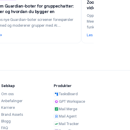
6
Industry Insights
Jun 5, 2026
Zo
Telegram Guardian-boter for gruppechatter:
v
Hva de er og hvordan du bygger en
Op
Telegrams nye Guardian-boter screener forespørsler
Me
om å bli med og modererer grupper med AI.
fu
Sammenlign no-code-veien med TeleClaw kontra
Les mer
Le
manuelle webhooks og velg riktig oppsett.
 din bedrift i 2026?
: Telegram Guardian-boter for gruppechatter: Hva de er og h
: 