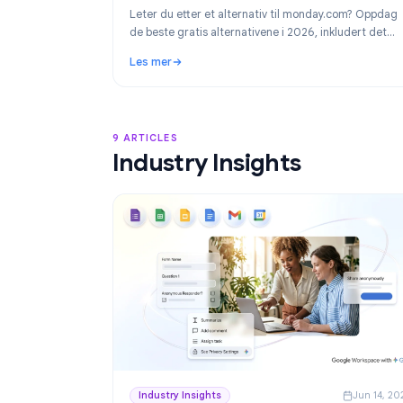
Product
Ju
Beste alternativer til monday.com i 20
Gratis prosjektstyring for Google Wo
Leter du etter et alternativ til monday.com?
de beste gratis alternativene i 2026, inkluder
foretrukne valget for Google Workspace-tea
Les mer
TasksBoard.
: Beste alternativer til monday.com i 2026:
9 ARTICLES