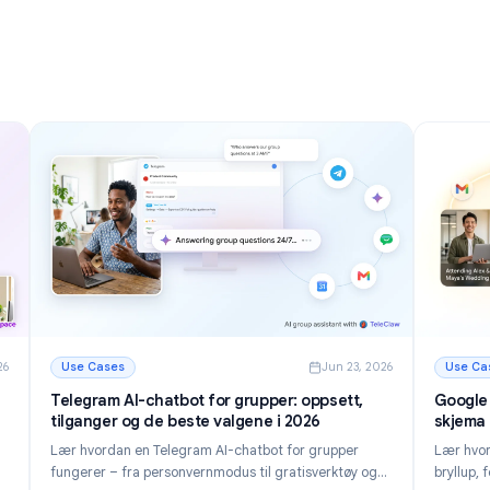
innboksen din på i 2026
Oppdag 12 kraftige Gmail tips og triks for å håndtere
e-post raskere, redusere rot i innboksen og øke
og nøst
produktiviteten i 2026.
ltre for
Les mer
isere innboksen din i 2026
: Gmail tips og triks: 12 måter å mestre innboksen din