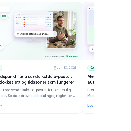
6
Guides
Jun 30, 2026
Beste tidspunkt for å sende kalde e-poster:
Mø
Dager, klokkeslett og tidssoner som fungerer
au
Lær når du bør sende kalde e-poster for best mulig
Læ
B2B-respons. Se datadrevne anbefalinger, regler for
Mi
tidssoner, planlegging i Gmail og hvordan Mail Merge
Te