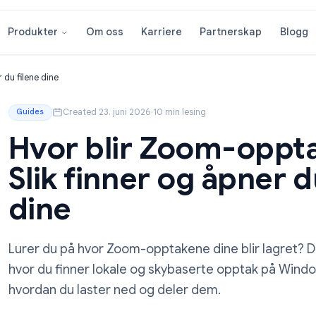
Om oss
Karriere
Partnersk
Produkter
og åpner du filene dine
Created 23. juni 2026
·
10 min lesing
Guides
Hvor blir Zoom-
Slik finner og åp
dine
Lurer du på hvor Zoom-opptakene dine bli
hvor du finner lokale og skybaserte oppt