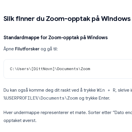
Gå til
zoom.us
og logg inn
Klikk på
Recordings
i menyen til venstre
Velg fanen
Cloud Recordings
Finn møtet ditt ved hjelp av dato eller navn
Skyopptak er kun tilgjengelig for Zoom Pro-, Busin
Gratisversjoner har ikke lagringsplass for skyopptak
Slik finner du Zoom-opptak på
Standardmappe for Zoom-opptak på Window
Åpne
Filutforsker
og gå til: