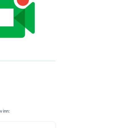
re my recordings at”
pptak skal lagres.