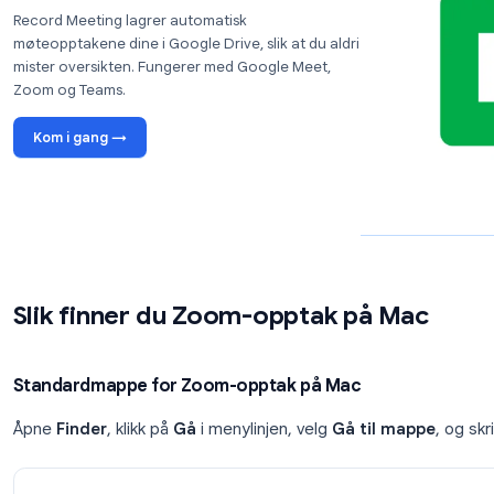
Klikk på profilbildet ditt, og velg
Settings
Gå til fanen
Recording
Se på stien under “Local Recording” ved “Sto
Klikk på
Change
hvis du vil endre hvor fremtidige o
Prøv Record Meeting
Record Meeting lagrer automatisk
møteopptakene dine i Google Drive, slik at du aldri
mister oversikten. Fungerer med Google Meet,
Zoom og Teams.