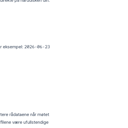
 forskjellen på de to typene Zoom-opptak og
om opptaket direkte på harddisken din.
ts\Zoom
m
møtetittel, for eksempel:
2026-06-23
finner du: