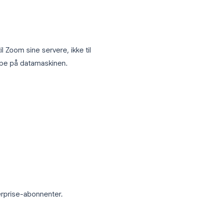
 med å konvertere rådataene når møtet
r ferdig, kan filene være ufullstendige
ptaket opp til Zoom sine servere, ikke til
ilene i noen mappe på datamaskinen.
Zoom-portalen: