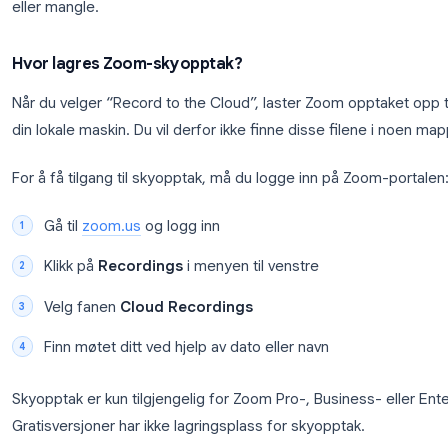
audio_only.m4a
— lydfil
playback.m3u
— spilleliste for lokal avspilling
chat.txt
— møtechatten (hvis den ble lagret)
Opptaket dukker først opp etter at Zoom er ferdig
avsluttes. Hvis du lukket Zoom før konverteringen va
eller mangle.
Hvor lagres Zoom-skyopptak?
Når du velger “Record to the Cloud”, laster Zoom op
din lokale maskin. Du vil derfor ikke finne disse f
For å få tilgang til skyopptak, må du logge inn på 