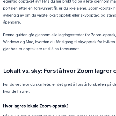
Du er ferdig med et Zoom-møte, trykker på “End Mee
egentlig opptaket av? Hvis du har brukt tid på å l
portalen etter en forsvunnet fil, er du ikke alene. 
avhengig av om du valgte lokalt opptak eller skyoppt
åpenbare.
Denne guiden går gjennom alle lagringssteder for
Windows og Mac, hvordan du får tilgang til skyoppt
gjør hvis et opptak ser ut til å ha forsvunnet.
Lokalt vs. sky: Forstå hvor Zoo