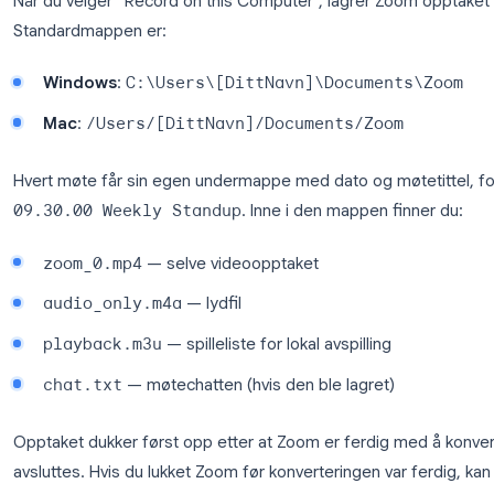
Før du vet hvor du skal lete, er det greit å forstå
hvor de havner.
Hvor lagres lokale Zoom-opptak?
Når du velger “Record on this Computer”, lagrer Zo
Standardmappen er:
Windows
:
C:\Users\[DittNavn]\Documen
Mac
:
/Users/[DittNavn]/Documents/Zoo
Hvert møte får sin egen undermappe med dato og 
09.30.00 Weekly Standup
. Inne i den mappen 
zoom_0.mp4
— selve videoopptaket