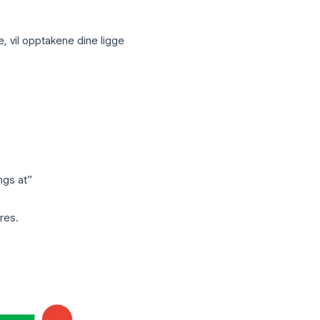
 + R
, skrive inn
er.
er “Dato endret” for å finne det nyeste
dows
-innstillingene, vil opptakene dine ligge
det: