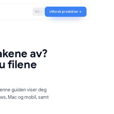
ap
Blogg
NO
Utforsk produkter
opptakene av?
ner du filene
r lagret? Denne guiden viser deg
ak på Windows, Mac og mobil, samt