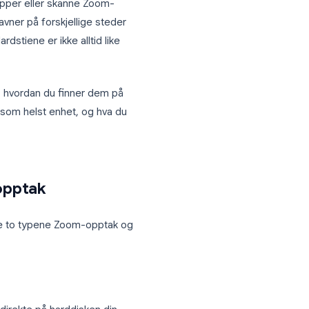
ting”, og så lurer du på: Hvor ble
ete gjennom mapper eller skanne Zoom-
Zoom-opptak havner på forskjellige steder
ak, og standardstiene er ikke alltid like
 Zoom-opptak, hvordan du finner dem på
ak fra hvilken som helst enhet, og hva du
m lagrer opptak