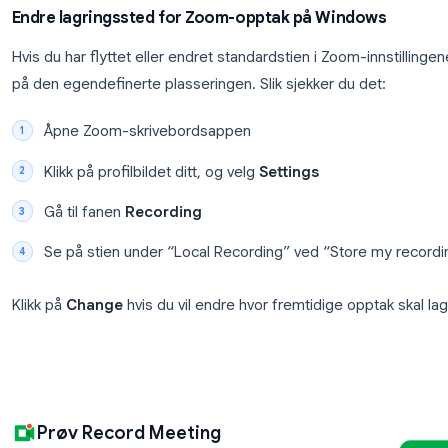
C:\Users\[DittNavn]\Documents\Zoom
Du kan også komme deg dit raskt ved å trykke
Win
%USERPROFILE%\Documents\Zoom
og trykke Ent
Hver undermappe representerer et møte. Sorter ett
opptaket øverst.
Endre lagringssted for Zoom-opptak på Win
Hvis du har flyttet eller endret standardstien i Zoom
på den egendefinerte plasseringen. Slik sjekker du 
Åpne Zoom-skrivebordsappen