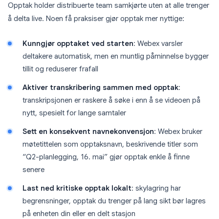
Opptak holder distribuerte team samkjørte uten at alle trenger
å delta live. Noen få praksiser gjør opptak mer nyttige:
Kunngjør opptaket ved starten
: Webex varsler
deltakere automatisk, men en muntlig påminnelse bygger
tillit og reduserer frafall
Aktiver transkribering sammen med opptak
:
transkripsjonen er raskere å søke i enn å se videoen på
nytt, spesielt for lange samtaler
Sett en konsekvent navnekonvensjon
: Webex bruker
møtetittelen som opptaksnavn, beskrivende titler som
“Q2-planlegging, 16. mai” gjør opptak enkle å finne
senere
Last ned kritiske opptak lokalt
: skylagring har
begrensninger, opptak du trenger på lang sikt bør lagres
på enheten din eller en delt stasjon