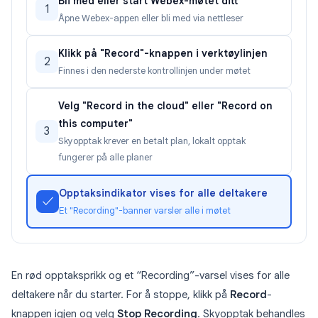
Bli med eller start Webex-møtet ditt
1
Åpne Webex-appen eller bli med via nettleser
Klikk på "Record"-knappen i verktøylinjen
2
Finnes i den nederste kontrollinjen under møtet
Velg "Record in the cloud" eller "Record on
this computer"
3
Skyopptak krever en betalt plan, lokalt opptak
fungerer på alle planer
Opptaksindikator vises for alle deltakere
✓
Et "Recording"-banner varsler alle i møtet
En rød opptaksprikk og et “Recording”-varsel vises for alle
deltakere når du starter. For å stoppe, klikk på
Record
-
knappen igjen og velg
Stop Recording
. Skyopptak behandles