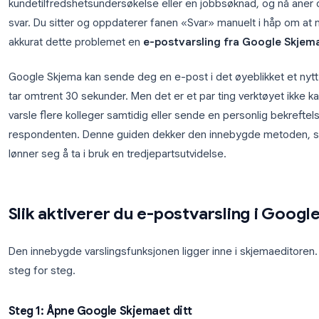
Du har publisert et Google Skjema for påmelding ti
kundetilfredshetsundersøkelse eller en jobbsøknad,
svar. Du sitter og oppdaterer fanen «Svar» manuelt
akkurat dette problemet en
e-postvarsling fra G
Google Skjema kan sende deg en e-post i det øyebl
tar omtrent 30 sekunder. Men det er et par ting ve
varsle flere kolleger samtidig eller sende en person
respondenten. Denne guiden dekker den innebygde
lønner seg å ta i bruk en tredjepartsutvidelse.
Slik aktiverer du e-postvarslin