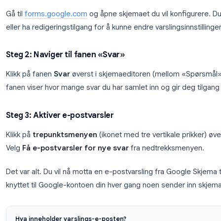
Den innebygde varslingsfunksjonen ligger inne i 
steg for steg.
Steg 1: Åpne Google Skjemaet ditt
Gå til
forms.google.com
og åpne skjemaet du vil k
eller ha redigeringstilgang for å kunne endre varsling
Steg 2: Naviger til fanen «Svar»
Klikk på fanen
Svar
øverst i skjemaeditoren (mello
fanen viser hvor mange svar du har samlet inn og gir 
Steg 3: Aktiver e-postvarsler