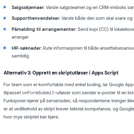
«Svar». Når det er koblet til, kan du dele regnear
Teammedlemmer kan sette opp sine egne varslingsr
Verktøy > Varslingsregler
i regnearket. Dette lar
for varsler, for eksempel umiddelbare e-poster el
Alternativ 2: Bruk en utvidelse for direkte var
Utvidelser fra Google Workspace Marketplace tilby
Form Timer
inkluderer varslingsruting som lar deg 
varsles ved hver innsending. Dette er nyttig for:
Salgsskjemaer
: Varsle salgsteamet og en CR
Supporthenvendelser
: Varsle både den som 
Påmelding til arrangementer
: Send kopi (CC)
arrangør