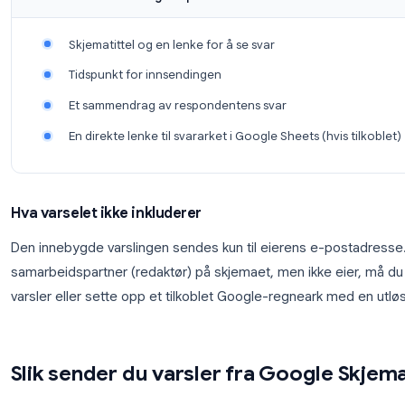
Klikk på
trepunktsmenyen
(ikonet med tre vertikale
Velg
Få e-postvarsler for nye svar
fra nedtrekk
Det var alt. Du vil nå motta en e-postvarsling fra 
knyttet til Google-kontoen din hver gang noen send
Hva inneholder varslings-e-posten?
Skjematittel og en lenke for å se svar
Tidspunkt for innsendingen
Et sammendrag av respondentens svar
En direkte lenke til svararket i Google Sheets (