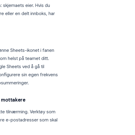
-postadresse. Hvis du er
e eier, må du be eieren om å slå på
k med en utløser.
e Skjema til flere personer
un én person: skjemaets eier. Hvis du
avdelingsledere eller en delt innboks, har
-postfiltre
ikke på det grønne Sheets-ikonet i fanen