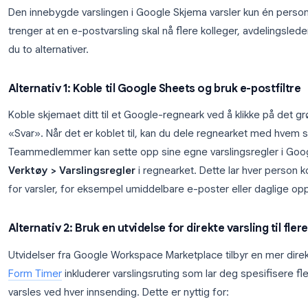
Hva varselet ikke inkluderer
Den innebygde varslingen sendes kun til eierens e
samarbeidspartner (redaktør) på skjemaet, men ikk
varsler eller sette opp et tilkoblet Google-regnear
Slik sender du varsler fra Googl
Den innebygde varslingen i Google Skjema varsler k
trenger at en e-postvarsling skal nå flere kolleger, 
du to alternativer.
Alternativ 1: Koble til Google Sheets og bruk e
Koble skjemaet ditt til et Google-regneark ved å kl