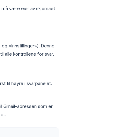
skjemaeditoren. Her er fremgangsmåten
onfigurere. Du må være eier av skjemaet
sinnstillinger.
m «Spørsmål» og «Innstillinger»). Denne
deg tilgang til alle kontrollene for svar.