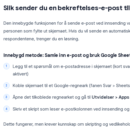
HR-søknader
: Rute informasjonen til både an
samtidig
Alternativ 3: Opprett en skriptutløser i Apps S
For team som er komfortable med enkel koding, lar
tilpasset
onFormSubmit
-utløser som sender e-pos
Funksjonen kjører på serversiden, så respondentene
er at vedlikehold av skript krever teknisk kompeta
hvor mye skriptet kan kjøre.
Slik sender du en bekreftelses-
Den innebygde funksjonen for å sende e-post ved i