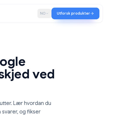
ap
Blogg
NO
Utforsk produkter
ra Google
du beskjed ved
a på få minutter. Lær hvordan du
 til de som svarer, og fikser