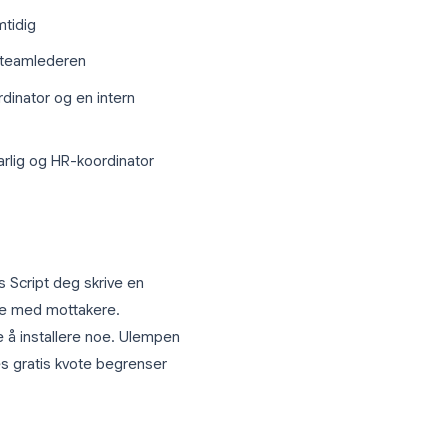
ket med hvem som helst på teamet ditt.
egler i Google Sheets ved å gå til
 hver person konfigurere sin egen frekvens
ler daglige oppsummeringer.
sling til flere mottakere
r en mer direkte tilnærming. Verktøy som
spesifisere flere e-postadresser som skal
M-innboks samtidig
skal svare og teamlederen
 til lokalekoordinator og en intern