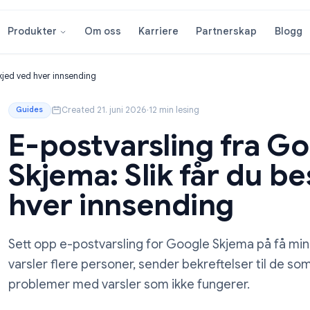
Om oss
Karriere
Partnersk
Produkter
r du beskjed ved hver innsending
Created 21. juni 2026
·
12 min lesing
Guides
E-postvarsling f
Skjema: Slik får 
hver innsending
Sett opp e-postvarsling for Google Skjem
varsler flere personer, sender bekreftelser