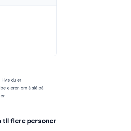
 prikker) øverst til høyre i svarpanelet.
smenyen.
Google Skjema til Gmail-adressen som er
er inn skjemaet.
hvis tilkoblet)