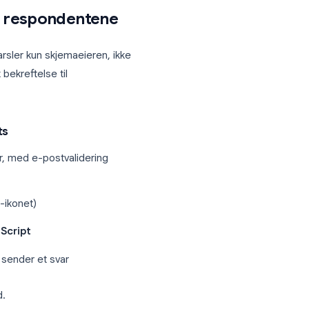
settelsesansvarlig og HR-koordinator
cript
 Google Apps Script deg skrive en
ter til en liste med mottakere.
 trenger ikke å installere noe. Ulempen
nse, og Googles gratis kvote begrenser
e-post til respondentene
nnsending varsler kun skjemaeieren, ikke