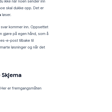
l et arrangement, en
 og nå aner du ikke når noen sender inn
 i håp om at noe skal dukke opp. Det er
oogle Skjema
løser.
ikket et nytt svar kommer inn. Oppsettet
rktøyet ikke kan gjøre på egen hånd, som å
lig bekreftelses-e-post tilbake til
 metoden, smarte løsninger og når det
g i Google Skjema