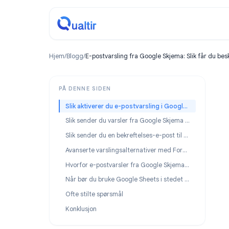
Hjem
/
Blogg
/
E-postvarsling fra Google Skjema: Slik få
PÅ DENNE SIDEN
Slik aktiverer du e-postvarsling i Google Skjema
Slik sender du varsler fra Google Skjema til flere personer
Slik sender du en bekreftelses-e-post til respondentene
Avanserte varslingsalternativer med Form Timer
Hvorfor e-postvarsler fra Google Skjema slutter å fungere
Når bør du bruke Google Sheets i stedet for e-postvarsler?
Ofte stilte spørsmål