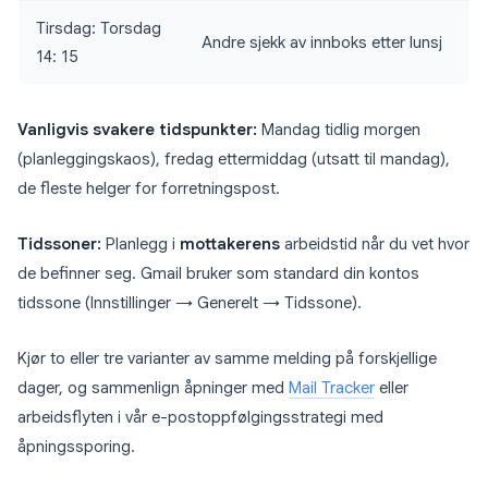
Tirsdag: Torsdag
Andre sjekk av innboks etter lunsj
14: 15
Vanligvis svakere tidspunkter:
Mandag tidlig morgen
(planleggingskaos), fredag ettermiddag (utsatt til mandag),
de fleste helger for forretningspost.
Tidssoner:
Planlegg i
mottakerens
arbeidstid når du vet hvor
de befinner seg. Gmail bruker som standard din kontos
tidssone (Innstillinger → Generelt → Tidssone).
Kjør to eller tre varianter av samme melding på forskjellige
dager, og sammenlign åpninger med
Mail Tracker
eller
arbeidsflyten i vår e-postoppfølgingsstrategi med
åpningssporing.