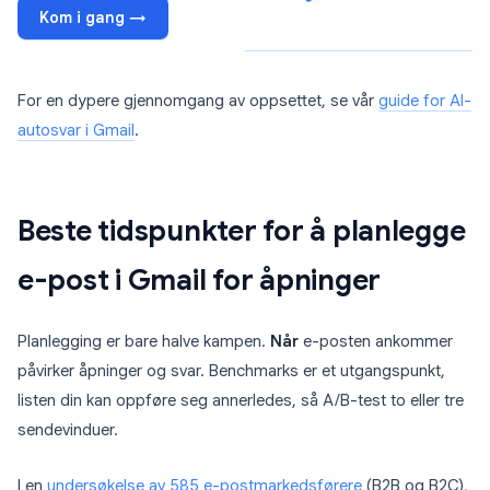
Kom i gang →
For en dypere gjennomgang av oppsettet, se vår
guide for AI-
autosvar i Gmail
.
Beste tidspunkter for å planlegge
e-post i Gmail for åpninger
Planlegging er bare halve kampen.
Når
e-posten ankommer
påvirker åpninger og svar. Benchmarks er et utgangspunkt,
listen din kan oppføre seg annerledes, så A/B-test to eller tre
sendevinduer.
I en
undersøkelse av 585 e-postmarkedsførere
(B2B og B2C),