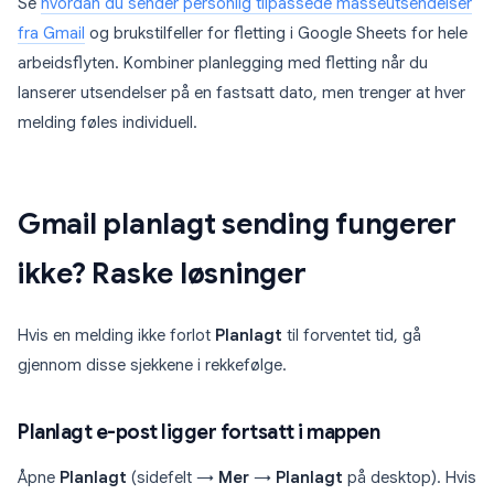
Se
hvordan du sender personlig tilpassede masseutsendelser
fra Gmail
og brukstilfeller for fletting i Google Sheets for hele
arbeidsflyten. Kombiner planlegging med fletting når du
lanserer utsendelser på en fastsatt dato, men trenger at hver
melding føles individuell.
Gmail planlagt sending fungerer
ikke? Raske løsninger
Hvis en melding ikke forlot
Planlagt
til forventet tid, gå
gjennom disse sjekkene i rekkefølge.
Planlagt e-post ligger fortsatt i mappen
Åpne
Planlagt
(sidefelt →
Mer
→
Planlagt
på desktop). Hvis