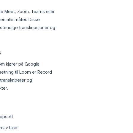
vesen og finans.
ar modnet betydelig. Du har flere
g før.
øteopptak
taler på Google Meet, Zoom, Teams eller
Loom på nesten alle måter. Disse
roduserer fullstendige transkripsjoner og
tt.
oom og Teams
et
for team som kjører på Google