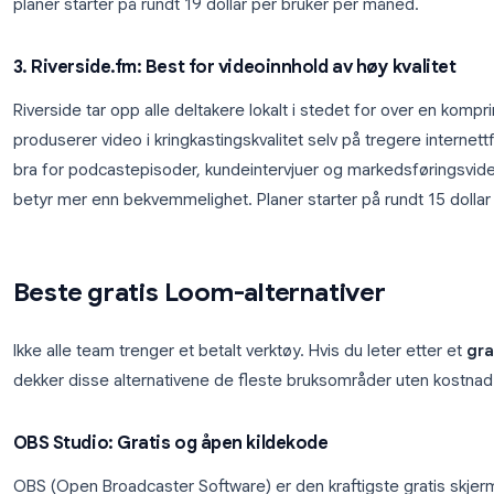
Kom i gang →
2. Grain: Best for salgsteam
Grain er en møteintelligensplattform designet for
på Zoom og Google Meet, merker høydepunkter og
slik at møtenotater havner automatisk i CRM-system
salgsorganisasjoner som trenger samtaleopptak knytt
planer starter på rundt 19 dollar per bruker per må
3. Riverside.fm: Best for videoinnhold av høy 