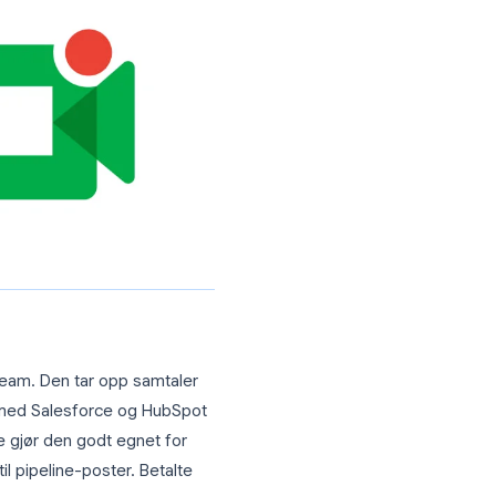
bles Record Meeting til naturlig og
. Hvis hovedbruksområdet ditt er å fange
nere, er Record Meeting en klar
tisk
for å komme raskt i gang.