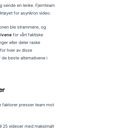
. I stedet for å planlegge et nytt møte
 en rask video og sende en lenke. Fjernteam
 definitive verktøyet for asynkron video.
pp, gratisversjonen ble strammere, og
om-alternativene
for vårt faktiske
ktgjennomganger eller deler raske
et spesifikt for hver av disse
uiden dekker de beste alternativene i