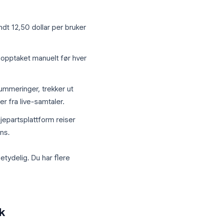
ternativer
ing. Men flere faktorer presser team mot
grenser deg til 25 videoer med maksimalt
arter nå på rundt 12,50 dollar per bruker
tørre team.
 at du starter opptaket manuelt før hver
utomatisk.
ikke AI-oppsummeringer, trekker ut
ranskripsjoner fra live-samtaler.
ter til en tredjepartsplattform reiser