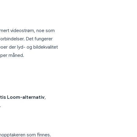
 kundevendte team. Den tar opp samtaler
 integreres med Salesforce og HubSpot
et ditt. Dette gjør den godt egnet for
et direkte til pipeline-poster. Betalte
ned.
kvalitet