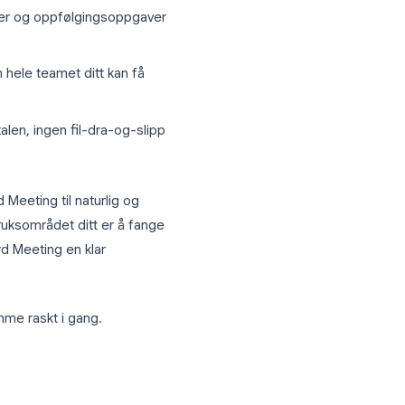
former. I motsetning til Loom er Record
omatisk opp, transkriberer og
 og Webex-økter.
uten manuelt oppsett
 identifikasjon av taler
oppsummeringer og oppfølgingsoppgaver
nskripsjon som hele teamet ditt kan få
ekte fra samtalen, ingen fil-dra-og-slipp