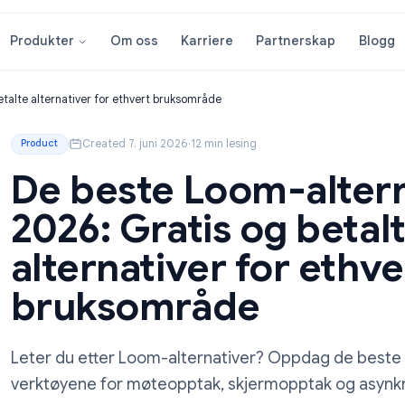
Om oss
Karriere
Partnersk
Produkter
is og betalte alternativer for ethvert bruksområde
Created 7. juni 2026
·
12 min lesing
Product
De beste Loom-al
2026: Gratis og b
alternativer for 
bruksområde
Leter du etter Loom-alternativer? Oppdag