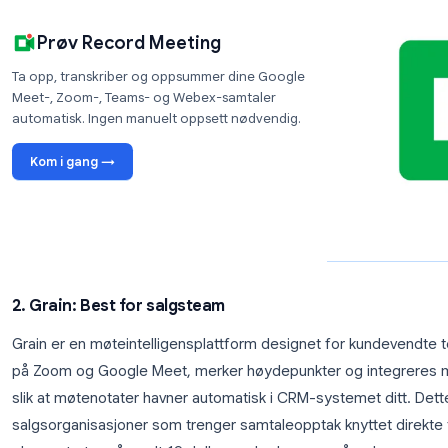
For team som allerede bruker Google Workspace, ko
fjerner friksjonen ved Looms manuelle opptaksflyt
opp møter slik at kolleger kan ta igjen det tapte se
oppgradering.
Lær hvordan du tar opp Google Meet-økter automa
Prøv Record Meeting
Ta opp, transkriber og oppsummer dine Google
Meet-, Zoom-, Teams- og Webex-samtaler
automatisk. Ingen manuelt oppsett nødvendig.