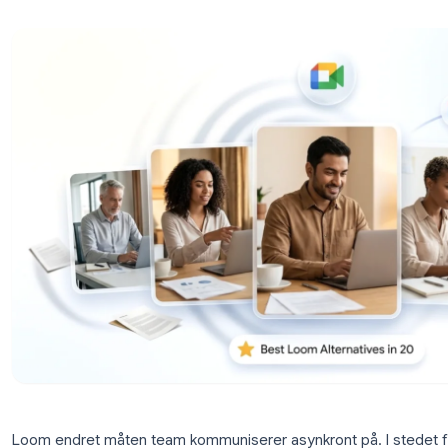
verktøyene for møteopptak, skjermopptak