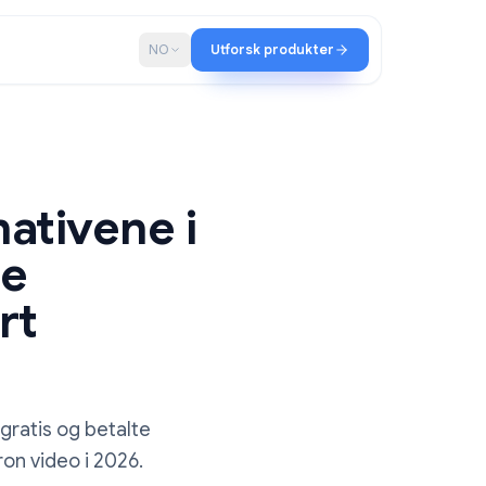
ap
Blogg
NO
Utforsk produkter
ternativene i
etalte
ethvert
 de beste gratis og betalte