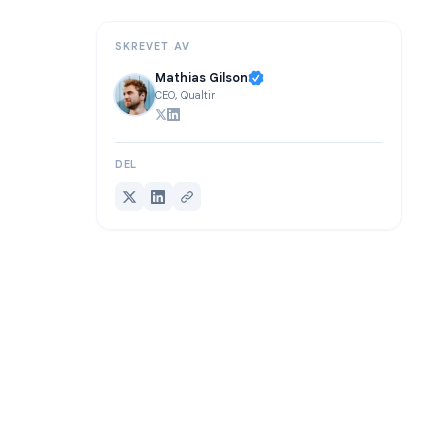
Konklusjon
SKREVET AV
Mathias Gilson
CEO, Qualtir
DEL