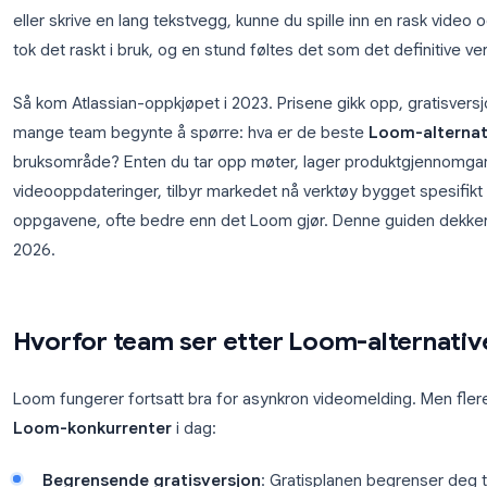
Loom endret måten team kommuniserer asynkront på
eller skrive en lang tekstvegg, kunne du spille inn
tok det raskt i bruk, og en stund føltes det som det
Så kom Atlassian-oppkjøpet i 2023. Prisene gikk o
mange team begynte å spørre: hva er de beste
Lo
bruksområde? Enten du tar opp møter, lager produ
videooppdateringer, tilbyr markedet nå verktøy bygg
oppgavene, ofte bedre enn det Loom gjør. Denne g
2026.