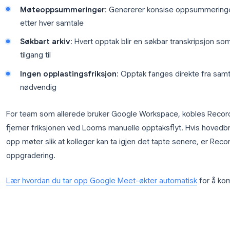
Workspace eller bruker store videokonferanseplatt
Meeting spesialbygd for videosamtaler. Det tar aut
oppsummerer dine Google Meet-, Zoom-, Teams-
Nøkkelfunksjoner:
Auto-opptak
: Blir med i og tar opp samtaler 
AI-transkripsjon
: Konverterer tale til tekst med
Møteoppsummeringer
: Genererer konsise 
etter hver samtale
Søkbart arkiv
: Hvert opptak blir en søkbar tra
tilgang til
Ingen opplastingsfriksjon
: Opptak fanges dir
nødvendig