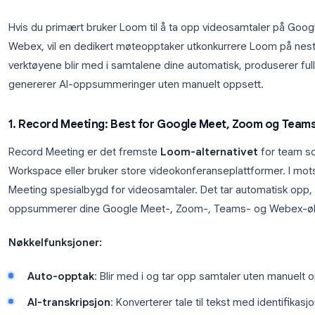
spørsmål om samsvar for juridiske team, helse
Den gode nyheten er at markedet for videoopptak h
spesialbygde verktøy å velge mellom enn noen gan
Beste Loom-alternativer for m
Hvis du primært bruker Loom til å ta opp videosam
Webex, vil en dedikert møteopptaker utkonkurrere 
verktøyene blir med i samtalene dine automatisk, p
genererer AI-oppsummeringer uten manuelt oppse
1. Record Meeting: Best for Google Meet, Z
Record Meeting er det fremste
Loom-alternativ