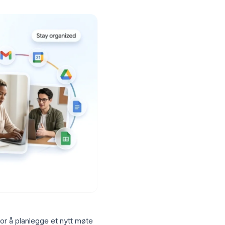
 og asynkron video i 2026.