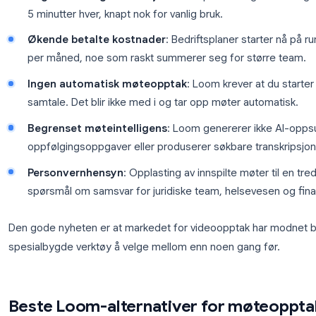
Hvorfor team ser etter Loom-al
Loom fungerer fortsatt bra for asynkron videomeld
Loom-konkurrenter
i dag:
Begrensende gratisversjon
: Gratisplanen be
5 minutter hver, knapt nok for vanlig bruk.
Økende betalte kostnader
: Bedriftsplaner st
per måned, noe som raskt summerer seg for s
Ingen automatisk møteopptak
: Loom krever
samtale. Det blir ikke med i og tar opp møter a
Begrenset møteintelligens
: Loom genererer 
oppfølgingsoppgaver eller produserer søkbare t
Personvernhensyn
: Opplasting av innspilte mø