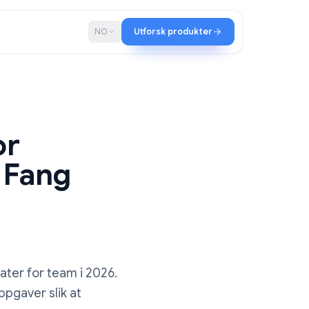
ap
Blogg
NO
Utforsk produkter
re for
2026: Fang
ing
møtereferater for team i 2026.