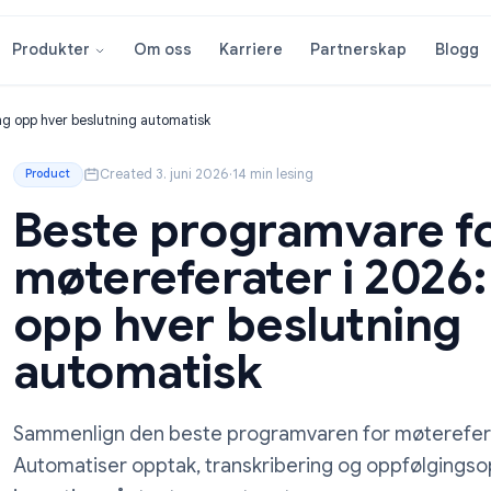
Om oss
Karriere
Partnersk
Produkter
026: Fang opp hver beslutning automatisk
Created 3. juni 2026
·
14 min lesing
Product
Beste programva
møtereferater i 
opp hver beslutn
automatisk
Sammenlign den beste programvaren for 