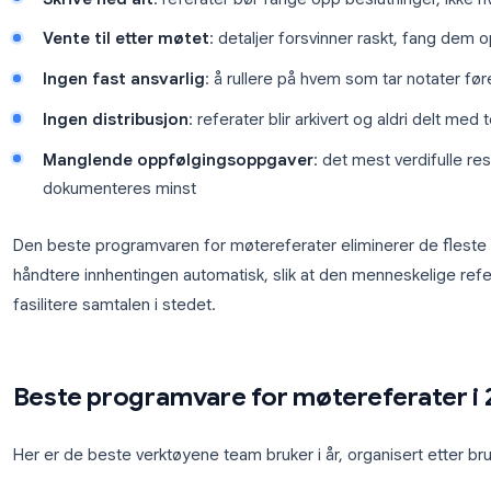
Agendapunkter
, hvilke temaer som var på bo
Oppsummering av diskusjonen
, hovedpunkt
Beslutninger
, hva man ble enige om
Oppfølgingsoppgaver
, tildelte oppgaver, me
Neste steg / neste møte
, hva skjer videre
Vanlige feil team gjør
Skrive ned alt
: referater bør fange opp beslu
Vente til etter møtet
: detaljer forsvinner ras
Ingen fast ansvarlig
: å rullere på hvem som tar
Ingen distribusjon
: referater blir arkivert og 