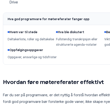
AI-transkribering
: konverterer tale til søkbar t
Ekstrahering av oppfølgingsoppgaver
: ide
tidsfrister fra samtalen
Oppsummeringer
: destillerer en times samtal
Integrasjoner
: sender resultater til Slack, e-
Drive
Hva god programvare for møtereferater fanger op
Hvem var til stede
Hva ble diskutert
Deltakerliste, roller og deltakelse
Fullstendig transkripsj
strukturerte agenda-n
Oppfølgingsoppgaver