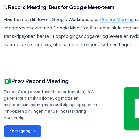
Manglende oppfølgingsoppgaver
: det mest 
dokumenteres minst
Den beste programvaren for møtereferater elimine
håndtere innhentingen automatisk, slik at den men
fasilitere samtalen i stedet.
Beste programvare for møterefe
Her er de beste verktøyene team bruker i år, organ
1. Record Meeting: Best for Google Meet-te
Hvis teamet ditt lever i Google Workspace, er
Reco
integreres direkte med Google Meet for å automati