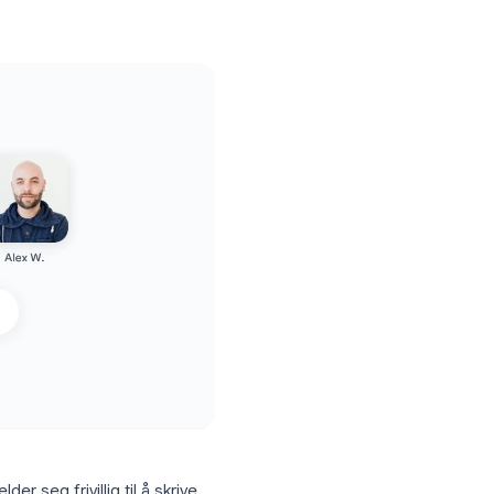
pfølgingsoppgaver slik at