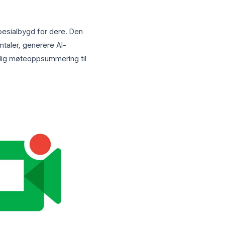
verdifulle resultatet er ofte det som
rer de fleste av disse problemene ved å
neskelige referenten kan fokusere på å
rater i 2026
isert etter bruksområde.
am
rd Meeting
spesialbygd for dere. Den
sk ta opp samtaler, generere AI-