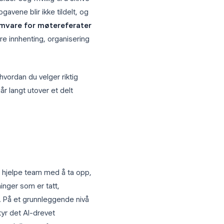
e: noen melder seg frivillig til å skrive
ppfølgingsoppgavene blir ikke tildelt, og
uttet.
Programvare for møtereferater
 å automatisere innhenting, organisering
.
erater gjør, hvordan du velger riktig
yene i 2026 går langt utover et delt
ferater?