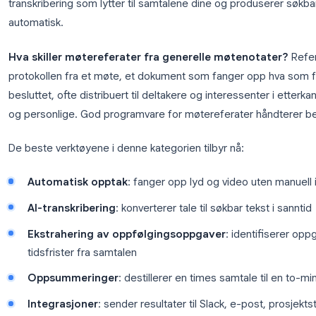
Programvare for møtereferater er ethvert verktøy 
organisere og dele hovedpunktene fra et møte, inkl
oppfølgingsoppgaver som er tildelt, og temaer som
betyr dette maler og strukturerte notater. På et ava
transkribering som lytter til samtalene dine og pro
automatisk.
Hva skiller møtereferater fra generelle møten
protokollen fra et møte, et dokument som fanger o
besluttet, ofte distribuert til deltakere og interess
og personlige. God programvare for møtereferater
De beste verktøyene i denne kategorien tilbyr nå:
Automatisk opptak
: fanger opp lyd og video 