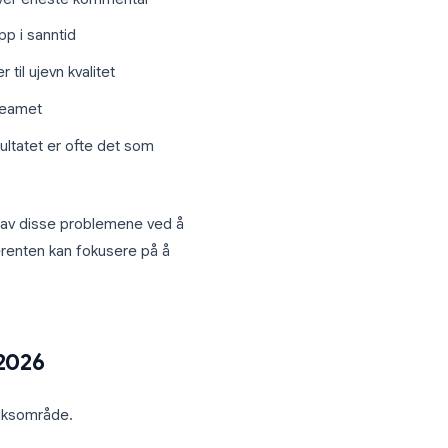
rdet
er reist for hvert tema
d ansvarlige og tidsfrister
tninger, ikke hver eneste kommentar
kt, fang dem opp i sanntid
 notater fører til ujevn kvalitet
aldri delt med teamet