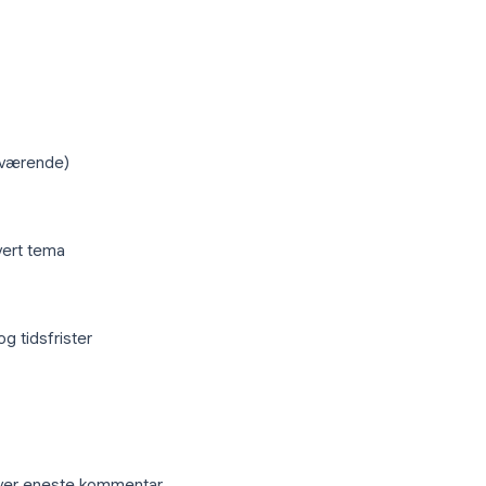
ektivt
vordan effektive møtereferater ser ut,
ke skape nye arbeidsflyter.
holde:
vitert, men fraværende)