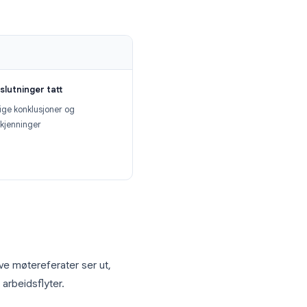
ekst i sanntid
ntifiserer oppgaver, ansvarlige og
e til en to-minutters lesning
post, prosjektstyringsverktøy og Google
p
Beslutninger tatt
on eller
Viktige konklusjoner og
otater
godkjenninger