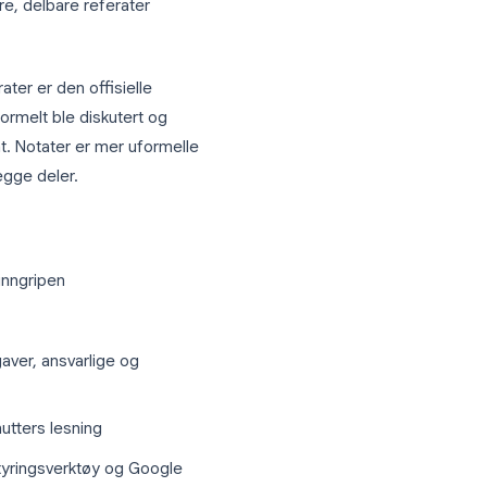
designet for å hjelpe team med å ta opp,
udert beslutninger som er tatt,
 er diskutert. På et grunnleggende nivå
nsert nivå betyr det AI-drevet
duserer søkbare, delbare referater
otater?
Referater er den offisielle
pp hva som formelt ble diskutert og
enter i etterkant. Notater er mer uformelle
 håndterer begge deler.
uten manuell inngripen