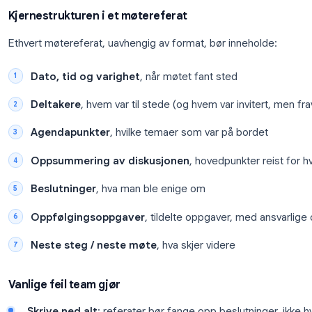
Oppgaver, ansvarlige og tidsfrister
Hvordan føre møtereferater eff
Før du ser på programvare, er det nyttig å forstå h
fordi god programvare bør forsterke gode vaner, ik
Kjernestrukturen i et møtereferat
Ethvert møtereferat, uavhengig av format, bør inne
Dato, tid og varighet
, når møtet fant sted
Deltakere
, hvem var til stede (og hvem var in