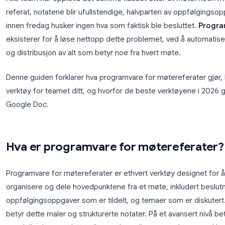
Alle team har opplevd det samme kaoset etter et møt
referat, notatene blir ufullstendige, halvparten av o
innen fredag husker ingen hva som faktisk ble besl
eksisterer for å løse nettopp dette problemet, ved
og distribusjon av alt som betyr noe fra hvert møte
Denne guiden forklarer hva programvare for møteref
verktøy for teamet ditt, og hvorfor de beste verktø
Google Doc.
Hva er programvare for møtere