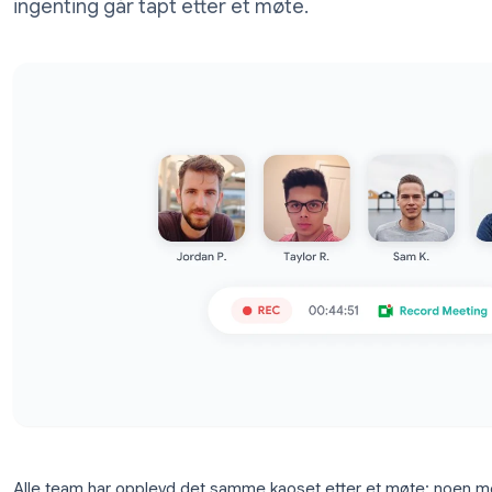
Automatiser opptak, transkribering og op
ingenting går tapt etter et møte.