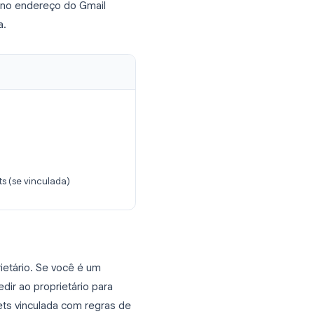
pontos verticais) no canto superior
, selecione
Receber notificações por
Google Forms no endereço do Gmail
 uma resposta.
as respostas