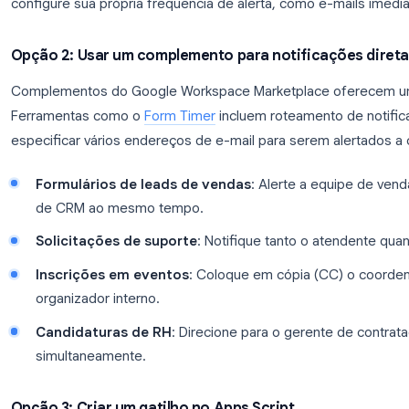
A notificação nativa do Google Forms alerta apena
precisa que a notificação chegue a vários membr
ou uma caixa de entrada compartilhada, existem d
Opção 1: Vincular ao Google Sheets e usar fil
Conecte seu formulário a uma planilha do Google 
Respostas. Uma vez vinculado, você pode comparti
sua equipe. Os membros podem definir suas própr
Ferramentas > Regras de notificação
na planilh
configure sua própria frequência de alerta, como 
Opção 2: Usar um complemento para notifica
Complementos do Google Workspace Marketplace
Ferramentas como o
Form Timer
incluem roteamen