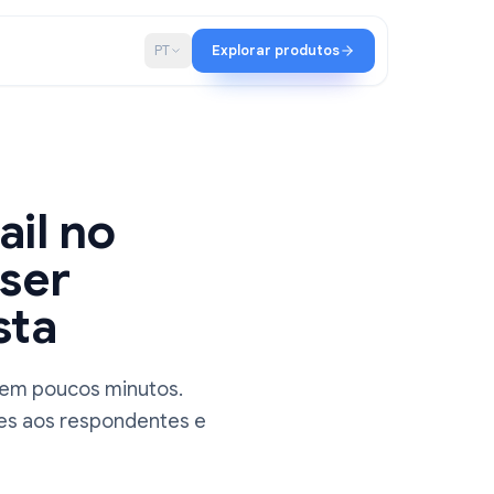
ia
Blog
PT
Explorar produtos
 e-mail no
omo ser
esposta
ogle Forms em poucos minutos.
 confirmações aos respondentes e