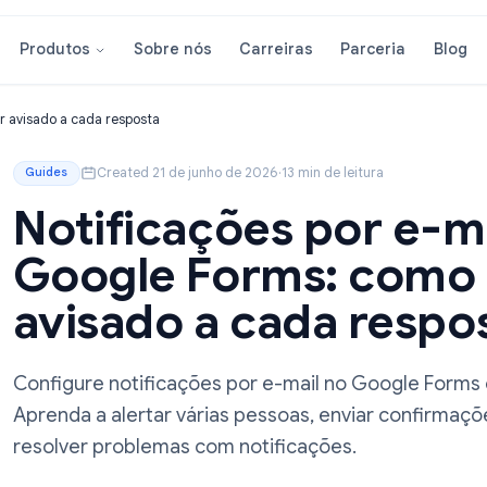
Sobre nós
Carreiras
Parcer
Produtos
 como ser avisado a cada resposta
Created 21 de junho de 2026
·
13 min de leitura
Guides
Notificações por
Google Forms: c
avisado a cada r
Configure notificações por e-mail no Go
Aprenda a alertar várias pessoas, enviar