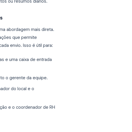
s uma pessoa: o proprietário. Se você
os da equipe, gerentes de departamento
uas opções:
tros de e-mail
clicando no ícone verde do Sheets na aba
lhar a planilha com qualquer pessoa da
ias regras de notificação acessando
a. Isso permite que cada pessoa
e-mails imediatos ou resumos diários.
ções diretas
 oferecem uma abordagem mais direta.
to de notificações que permite