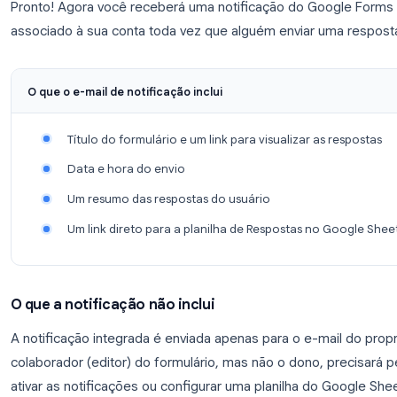
Passo 3: Ative as notificações por e-mail
Clique no
menu de três pontos
(o ícone com três 
direito do painel de Respostas. No menu suspenso
e-mail para novas respostas
.
Pronto! Agora você receberá uma notificação do 
associado à sua conta toda vez que alguém enviar
O que o e-mail de notificação inclui
Título do formulário e um link para visualizar 
Data e hora do envio