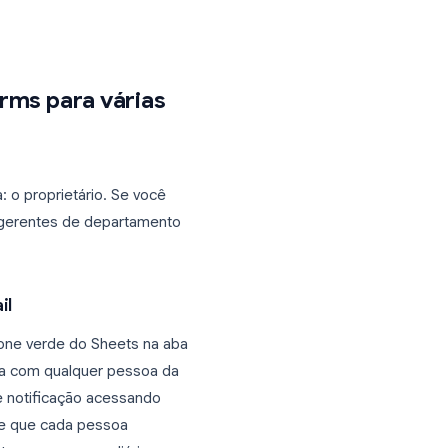
no Google Sheets (se vinculada)
mail do proprietário. Se você é um
 precisará pedir ao proprietário para
do Google Sheets vinculada com regras de
oogle Forms para várias