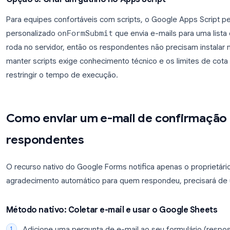
especificar vários endereços de e-mail para serem a
Formulários de leads de vendas
: Alerte a e
de CRM ao mesmo tempo.
Solicitações de suporte
: Notifique tanto o 
Inscrições em eventos
: Coloque em cópia (C
organizador interno.
Candidaturas de RH
: Direcione para o geren
simultaneamente.
Opção 3: Criar um gatilho no Apps Script
Para equipes confortáveis com scripts, o Google Ap
personalizado
onFormSubmit
que envia e-mails pa