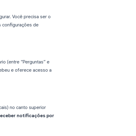
-mail no Google Forms
editor do formulário. Confira o passo a
 deseja configurar. Você precisa ser o
para alterar as configurações de
or do formulário (entre “Perguntas” e
stas você recebeu e oferece acesso a