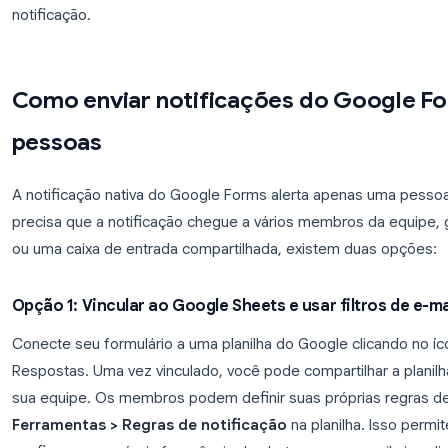
Um resumo das respostas do usuário
Um link direto para a planilha de Respostas 
O que a notificação não inclui
A notificação integrada é enviada apenas para o e-
colaborador (editor) do formulário, mas não o dono,
ativar as notificações ou configurar uma planilha 
notificação.
Como enviar notificações do G
pessoas