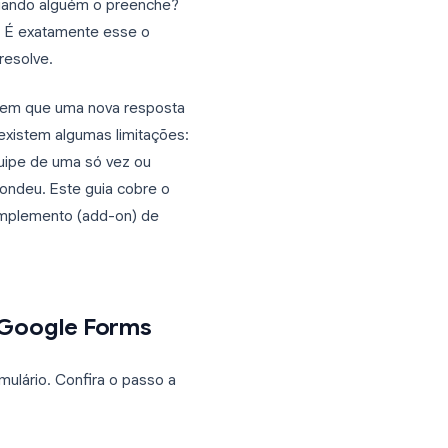
ições em eventos, pesquisas de
faz ideia de quando alguém o preenche?
 é frustrante. É exatamente esse o
oogle Forms
resolve.
ê no momento em que uma nova resposta
 No entanto, existem algumas limitações:
membros da equipe de uma só vez ou
ra quem respondeu. Este guia cobre o
ena usar um complemento (add-on) de