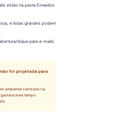
través da sua conta conectada.
tar em execução e sua conta do Outlook
oft 365 com Exchange ou Exchange
as. Para usuários do Gmail que se
sistentes.
: o Word precisa do Outlook em
de autenticação são comuns
er se os e-mails estão na pasta Enviados
a envios em massa, e listas grandes podem