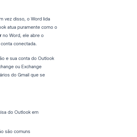
arquivos diferentes por destinatário
você precisa saber
são da mala direta no Word, as duas
k ter seu próprio recurso de mesclagem
 integrado. Em vez disso, o Word lida
lagem. O Outlook atua puramente como o
uir e Mesclar
no Word, ele abre o