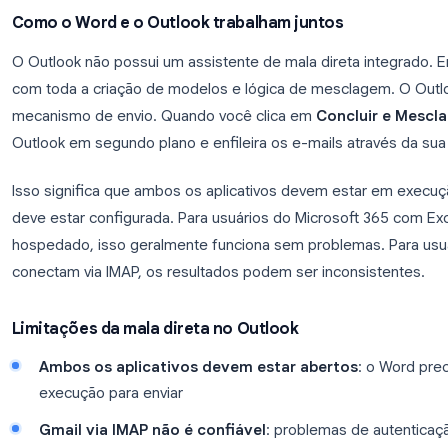
perdem a formatação na exportação
Sem anexos personalizados
: difícil anexar 
Mala direta no Outlook: O que 
A mala direta no Outlook é, na verdade, uma exten
ferramentas trabalham juntas, em vez de o Outloo
independente.
Como o Word e o Outlook trabalham juntos
O Outlook não possui um assistente de mala direta
com toda a criação de modelos e lógica de mesc
mecanismo de envio. Quando você clica em
Concl