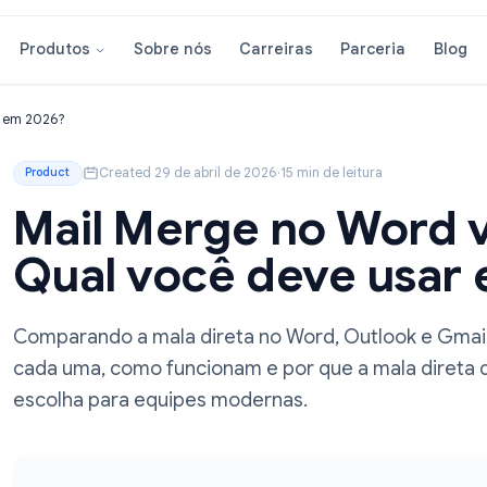
Sobre nós
Carreiras
Parcer
Produtos
deve usar em 2026?
Created 29 de abril de 2026
·
15 min de leitura
Product
Mail Merge no Wo
Qual você deve 
Comparando a mala direta no Word, Outlo
cada uma, como funcionam e por que a ma
escolha para equipes modernas.