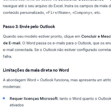
James
Taylor
james@exam
Passo 2: Crie o modelo de mala direta no Wo
Abra o Word e vá em
Correspondências → Inicia
Conecte sua fonte de dados via
Selecionar Desti
navegue até o seu arquivo do Excel. Insira os cam
conteúdo personalizado,
«FirstName»
,
«Compan
Passo 3: Envie pelo Outlook
Quando seu modelo estiver pronto, clique em
Con
de E-mail
. O Word passa os e-mails para o Outlook
e-mail conectada. Se o Outlook não estiver confi