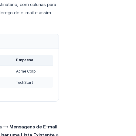
s móveis para funcionar em conjunto.
o de dados, normalmente uma planilha do
linha por destinatário, com colunas para
empresa, endereço de e-mail e assim
 Word
Empresa
ple.com
Acme Corp