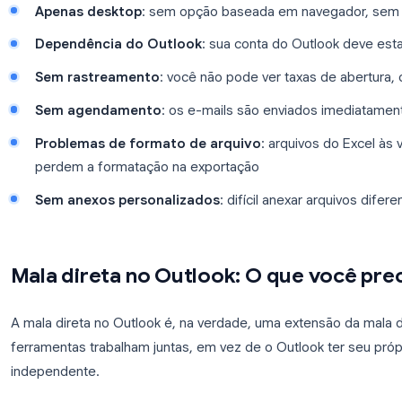
falha.
Limitações da mala direta no Word
A abordagem Word + Outlook funciona, mas apresen
modernas:
Requer licenças Microsoft
: tanto o Word qua
ativados
Apenas desktop
: sem opção baseada em nav
Dependência do Outlook
: sua conta do Outl
Sem rastreamento
: você não pode ver taxas 
Sem agendamento
: os e-mails são enviado
Problemas de formato de arquivo
: arquivo