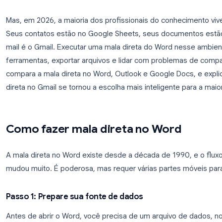
A maioria das pessoas aprende a fazer mala diret
clássica: abra o Word, conecte uma planilha do Ex
pelo Outlook. Funciona, e, por décadas, foi a únic
personalizados.
Mas, em 2026, a maioria dos profissionais do con
Seus contatos estão no Google Sheets, seus doc
mail é o Gmail. Executar uma mala direta do Word 
ferramentas, exportar arquivos e lidar com proble
compara a mala direta no Word, Outlook e Google 
direta no Gmail se tornou a escolha mais inteligent
Como fazer mala direta no Wor
A mala direta no Word existe desde a década de 199