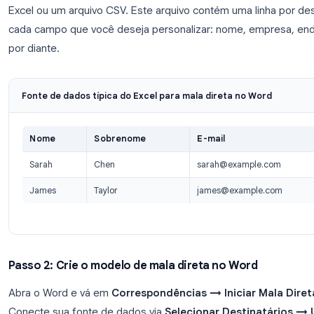
mudou muito. É poderosa, mas requer várias parte
Passo 1: Prepare sua fonte de dados
Antes de abrir o Word, você precisa de um arquiv
Excel ou um arquivo CSV. Este arquivo contém uma 
cada campo que você deseja personalizar: nome, 
por diante.
Fonte de dados típica do Excel para mala direta no
Nome
Sobrenome
E-mail
Sarah
Chen
sarah@exam