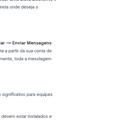
ple.com
TechStart
rd
r Mala Direta → Mensagens de E-mail
.
natários → Usar uma Lista Existente
e
pos de mala direta onde deseja o
y»
, etc.
cluir e Mesclar → Enviar Mensagens
, que os envia a partir da sua conta de
gurado corretamente, toda a mesclagem