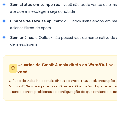
Outlook em segundo plano e enfileira os e-mails a
Isso significa que ambos os aplicativos devem es
deve estar configurada. Para usuários do Micros
hospedado, isso geralmente funciona sem problem
conectam via IMAP, os resultados podem ser incon
Limitações da mala direta no Outlook
Ambos os aplicativos devem estar abertos
execução para enviar
Gmail via IMAP não é confiável
: problemas 
Sem status em tempo real
: você não pode v
até que a mesclagem seja concluída
Limites de taxa se aplicam
: o Outlook limit