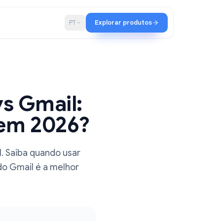
ia
Blog
PT
Explorar produtos
rd vs Gmail:
usar em 2026?
ok e Gmail. Saiba quando usar
la direta do Gmail é a melhor