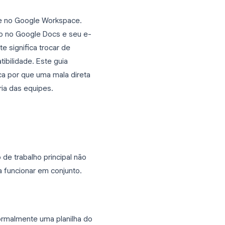
a no Microsoft Word. É a abordagem
cel, escreva um modelo e clique em enviar
a opção real para enviar e-mails em massa
hecimento vive no Google Workspace.
umentos estão no Google Docs e seu e-
nesse ambiente significa trocar de
mas de compatibilidade. Este guia
Docs, e explica por que uma mala direta
e para a maioria das equipes.
d
0, e o fluxo de trabalho principal não