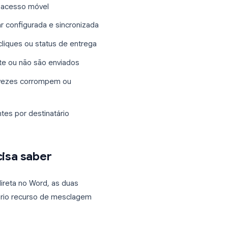
ta um atrito significativo para equipes
nto o Outlook devem estar instalados e
egador, sem acesso móvel
ook deve estar configurada e sincronizada
de abertura, cliques ou status de entrega
s imediatamente ou não são enviados
s do Excel às vezes corrompem ou