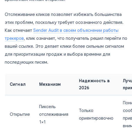
Отслеживание кликов позволяет избежать большинства
этих проблем, поскольку требует осознанного действия.
Как отмечает
Sender Audit в своем объяснении работы
трекеров
, клик означает, что получатель решил перейти по
вашей ссылке. Это делает клики более сильным сигналом
для приоритизации продаж и выбора времени для
последующих писем.
Надежность в
Луч
Сигнал
Механизм
2026
при
Пони
Пиксель
Только
соо
Открытие
отслеживания
ориентировочно
при
1×1
вни