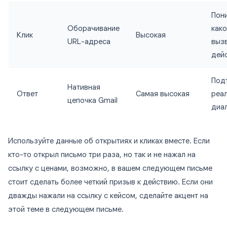
Пон
Оборачивание
како
Клик
Высокая
URL-адреса
выз
дей
Под
Нативная
Ответ
Самая высокая
реа
цепочка Gmail
диа
Используйте данные об открытиях и кликах вместе. Если
кто-то открыл письмо три раза, но так и не нажал на
ссылку с ценами, возможно, в вашем следующем письме
стоит сделать более четкий призыв к действию. Если они
дважды нажали на ссылку с кейсом, сделайте акцент на
этой теме в следующем письме.