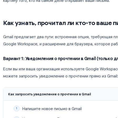
Пиксели отслеживания (Email tracking pixels)
встроенное в ваше письмо. Когда получатель о
клиент загружает изображение, и вы получаете
требуется никаких действий.
У каждого метода есть свои плюсы и минусы, н
картину того, кто на самом деле открывает ваши
Как узнать, прочитал ли кто-т
Gmail предлагает два пути: встроенная опция, 
Google Workspace, и расширение для браузера, 
Вариант 1: Уведомления о прочтении в Gmai