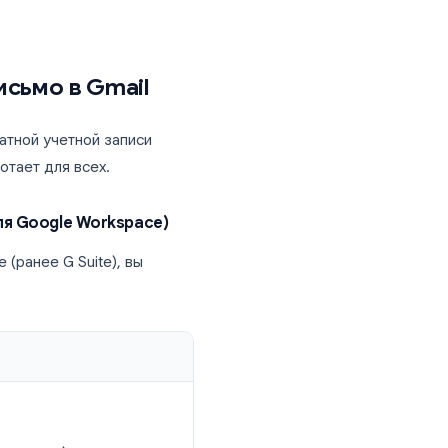
, крошечное невидимое изображение,
ткрывает сообщение, его почтовый
 уведомление. От получателя не
о их сочетание дает наиболее полную
 письма.
о ваше письмо в Gmail
требующая платной учетной записи
которое работает для всех.
l (только для Google Workspace)