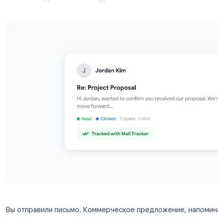
прочтении и инструменты для отслежив
самый надежный метод.