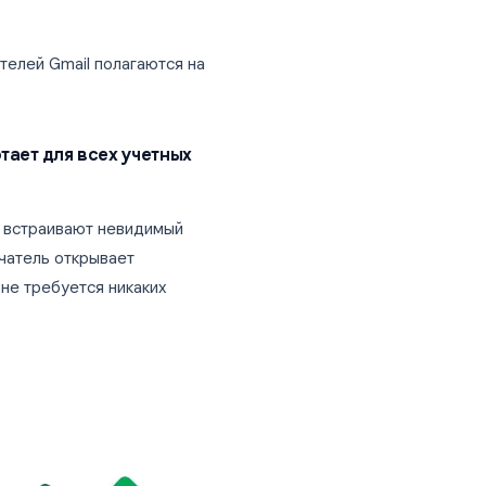
il:
e Workspace (не для бесплатных Gmail)
овать запрос
ы не узнаете, перечитывали ли они
tlook, Apple Mail или большинство
во пользователей Gmail полагаются на