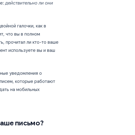
е, напоминание, отклик на вакансию,
ие» и гадаете:
действительно ли они
 Здесь нет двойной галочки, как в
это не значит, что вы в полном
собов узнать, прочитал ли кто-то ваше
 почтовый клиент используете вы и ваш
оды: встроенные уведомления о
отслеживания писем, которые работают
 реально ожидать на мобильных