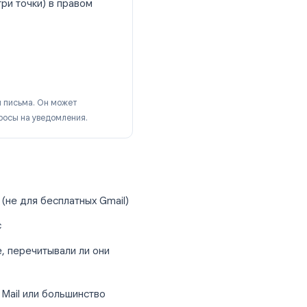
e Workspace (ранее G Suite), вы
мо из Gmail:
параметры
(три точки) в правом
о прочтении
» при открытии письма. Он может
 отклоняют запросы на уведомления.