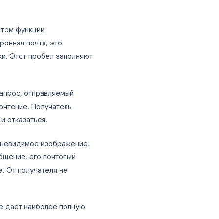
кто-то ваше письмо?
.
рованы с учетом функции
жеров, электронная почта, это
ения доставки. Этот пробел заполняют
фициальный запрос, отправляемый
дтвердить прочтение. Получатель
. Он может и отказаться.