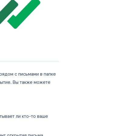
исем (работает для всех учетных
к
Mail Tracker
, встраивают невидимый
. Когда получатель открывает
ие, от него не требуется никаких