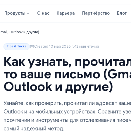
О нас
Карьера
Партнёрст
Продукты
сьмо (Gmail, Outlook и другие)
Created 10 мая 2026 г.
·
12 мин чтения
Tips & Tricks
Как узнать, проч
то ваше письмо 
Outlook и други
Узнайте, как проверить, прочитал ли ад
Outlook и на мобильных устройствах. С