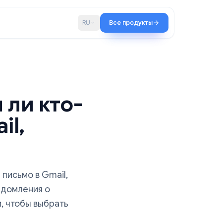
во
Блог
RU
Все продукты
итал ли кто-
(Gmail,
е)
ресат ваше письмо в Gmail,
равните уведомления о