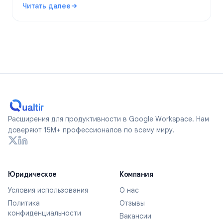
Читать далее
по-настоящему анонимные формы в 2026 году.
: Являются ли Google Forms анонимными? Что отслежив
Расширения для продуктивности в Google Workspace. Нам
доверяют 15M+ профессионалов по всему миру.
Юридическое
Компания
Условия использования
О нас
Политика
Отзывы
конфиденциальности
Вакансии