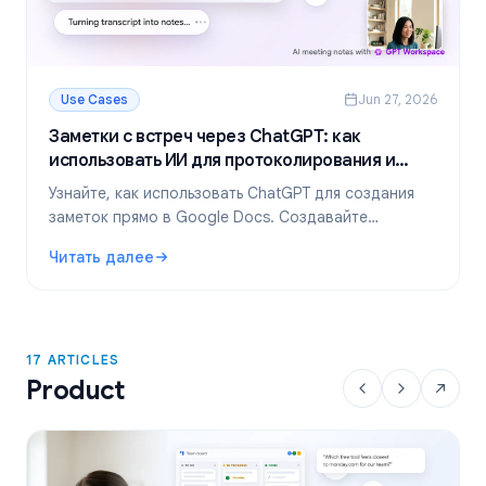
Use Cases
Jun 27, 2026
Заметки с встреч через ChatGPT: как
использовать ИИ для протоколирования и
суммаризации
Узнайте, как использовать ChatGPT для создания
заметок прямо в Google Docs. Создавайте
шаблоны, резюмируйте транскрипты и выделяйте
Читать далее
задачи с помощью GPT Workspace.
: Заметки с встреч через ChatGPT: как использовать И
17 ARTICLES
Product