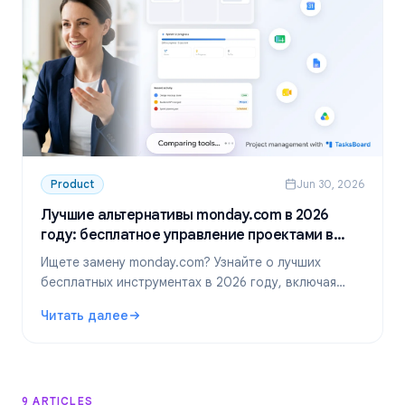
Product
Jun 30, 2026
Лучшие альтернативы monday.com в 2026
году: бесплатное управление проектами в
Google Workspace
Ищете замену monday.com? Узнайте о лучших
бесплатных инструментах в 2026 году, включая
идеальное решение для команд в Google
Читать далее
Workspace — TasksBoard.
: Лучшие альтернативы monday.com в 2026 году: беспл
9 ARTICLES