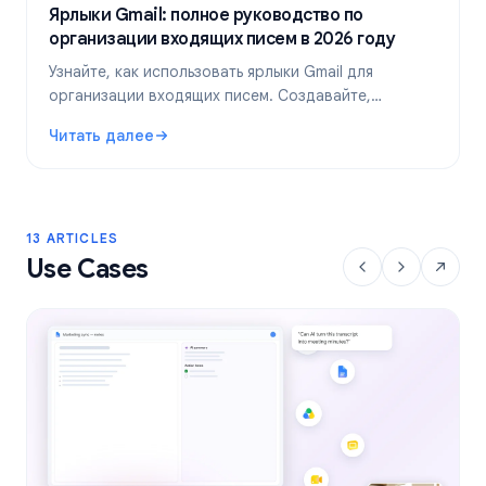
Ярлыки Gmail: полное руководство по
организации входящих писем в 2026 году
Узнайте, как использовать ярлыки Gmail для
организации входящих писем. Создавайте,
раскрашивайте и вкладывайте ярлыки друг в друга,
Читать далее
а затем автоматизируйте их с помощью фильтров
: Ярлыки Gmail: полное руководство по организации вх
для более эффективной работы с почтой.
13 ARTICLES
Use Cases