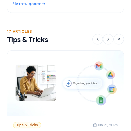
Читать далее
персонализированные письма через Google
: Бесплатные инструменты для Mail Merge в Gmail: луч
Таблицы.
17 ARTICLES
Tips & Tricks
Tips & Tricks
Jun 21, 2026