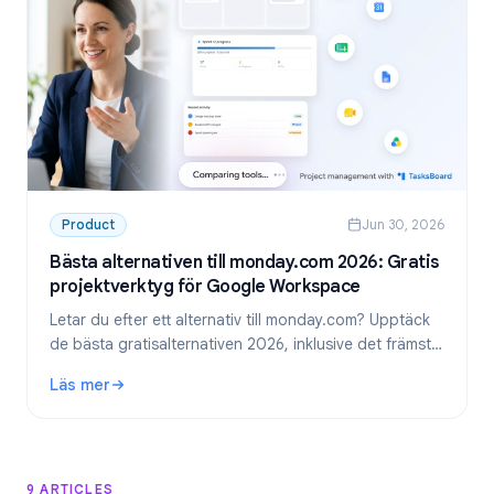
Product
Jun 30, 2026
Bästa alternativen till monday.com 2026: Gratis
projektverktyg för Google Workspace
Letar du efter ett alternativ till monday.com? Upptäck
de bästa gratisalternativen 2026, inklusive det främsta
valet för team som använder Google Workspace:
Läs mer
TasksBoard.
: Bästa alternativen till monday.com 2026: Gratis projekt
9 ARTICLES