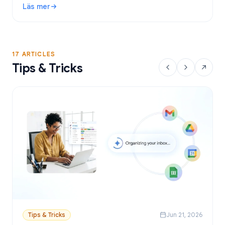
Läs mer
Google Sheets.
: Gratis verktyg för utskick i Gmail: Bästa alternativen och
17 ARTICLES
Tips & Tricks
Tips & Tricks
Jun 21, 2026