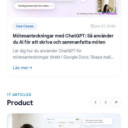
Use Cases
Jun 27, 2026
Mötesanteckningar med ChatGPT: Så använder
du AI för att skriva och sammanfatta möten
Lär dig hur du använder ChatGPT för
mötesanteckningar direkt i Google Docs. Skapa mallar,
sammanfatta transkriberingar och extrahera att göra-
Läs mer
listor med GPT Workspace.
: Mötesanteckningar med ChatGPT: Så använder du AI för 
17 ARTICLES
Product