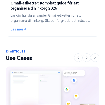
Gmail-etiketter: Komplett guide för att
organisera din inkorg 2026
Lär dig hur du använder Gmail-etiketter för att
organisera din inkorg. Skapa, färgkoda och nästla
etiketter, och automatisera dem sedan med filter för
Läs mer
ett effektivare e-postflöde.
: Gmail-etiketter: Komplett guide för att organisera din in
13 ARTICLES
Use Cases