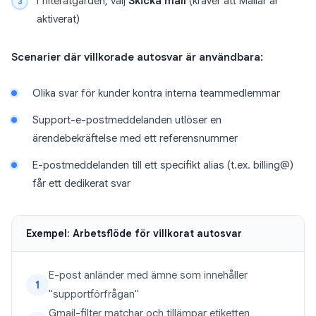
I filteråtgärden, välj
Skicka mall
(kräver att Mallar är
aktiverat)
Scenarier där villkorade autosvar är användbara:
Olika svar för kunder kontra interna teammedlemmar
Support-e-postmeddelanden utlöser en
ärendebekräftelse med ett referensnummer
E-postmeddelanden till ett specifikt alias (t.ex. billing@)
får ett dedikerat svar
Exempel: Arbetsflöde för villkorat autosvar
E-post anländer med ämne som innehåller
1
"supportförfrågan"
Gmail-filter matchar och tillämpar etiketten