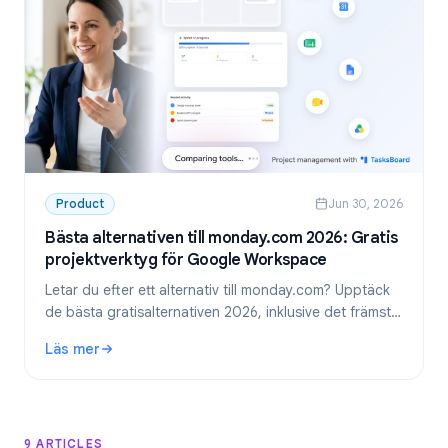
Product
Jun 30, 2026
Bästa alternativen till monday.com 2026: Gratis
projektverktyg för Google Workspace
Letar du efter ett alternativ till monday.com? Upptäck
de bästa gratisalternativen 2026, inklusive det främsta
valet för team som använder Google Workspace:
Läs mer
TasksBoard.
: Bästa alternativen till monday.com 2026: Gratis projekt
9 ARTICLES