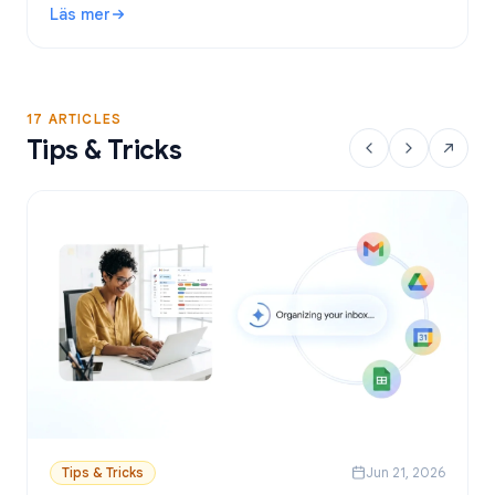
Läs mer
Google Sheets.
: Gratis verktyg för utskick i Gmail: Bästa alternativen och
17 ARTICLES
Tips & Tricks
Tips & Tricks
Jun 21, 2026