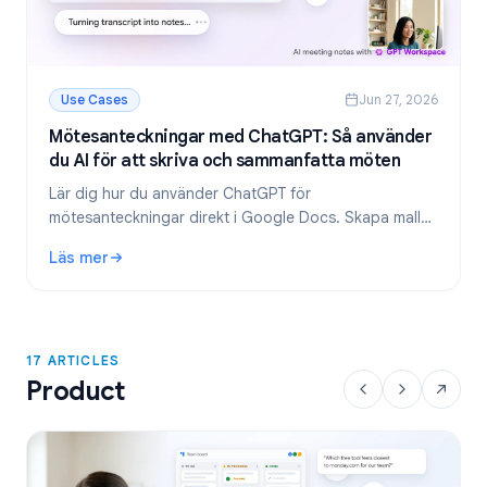
Use Cases
Jun 27, 2026
Mötesanteckningar med ChatGPT: Så använder
du AI för att skriva och sammanfatta möten
Lär dig hur du använder ChatGPT för
mötesanteckningar direkt i Google Docs. Skapa mallar,
sammanfatta transkriberingar och extrahera att göra-
Läs mer
listor med GPT Workspace.
: Mötesanteckningar med ChatGPT: Så använder du AI för 
17 ARTICLES
Product