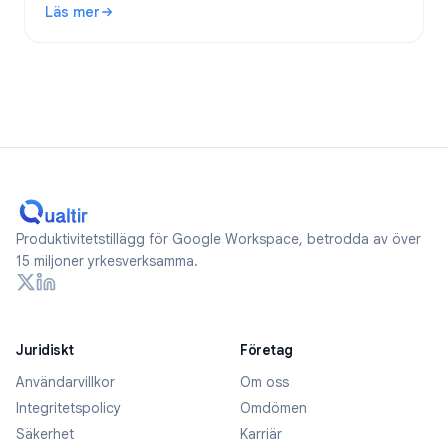
Läs mer
: Är Google Forms anonyma? Vad spåras och hur håller du 
Produktivitetstillägg för Google Workspace, betrodda av över
15 miljoner yrkesverksamma.
Juridiskt
Företag
Användarvillkor
Om oss
Integritetspolicy
Omdömen
Säkerhet
Karriär