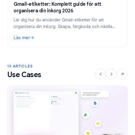
Gmail-etiketter: Komplett guide för att
organisera din inkorg 2026
Lär dig hur du använder Gmail-etiketter för att
organisera din inkorg. Skapa, färgkoda och nästla
etiketter, och automatisera dem sedan med filter för
Läs mer
ett effektivare e-postflöde.
: Gmail-etiketter: Komplett guide för att organisera din in
13 ARTICLES
Use Cases