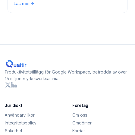
Läs mer
: Är Google Forms anonyma? Vad spåras och hur håller du 
Produktivitetstillägg för Google Workspace, betrodda av över
15 miljoner yrkesverksamma.
Juridiskt
Företag
Användarvillkor
Om oss
Integritetspolicy
Omdömen
Säkerhet
Karriär