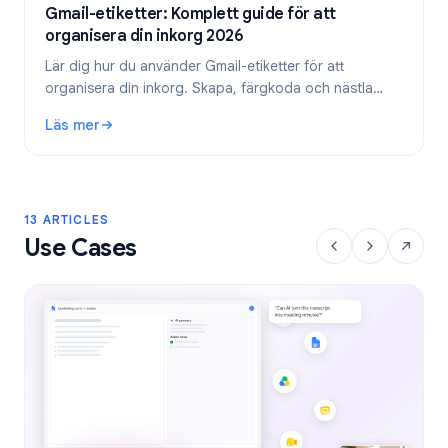
Gmail-etiketter: Komplett guide för att
organisera din inkorg 2026
Lär dig hur du använder Gmail-etiketter för att
organisera din inkorg. Skapa, färgkoda och nästla
etiketter, och automatisera dem sedan med filter för
Läs mer
ett effektivare e-postflöde.
: Gmail-etiketter: Komplett guide för att organisera din in
13 ARTICLES
Use Cases