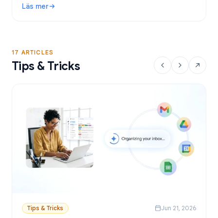
Läs mer
Google Sheets.
: Gratis verktyg för utskick i Gmail: Bästa alternativen och
17 ARTICLES
Tips & Tricks
Tips & Tricks
Jun 21, 2026