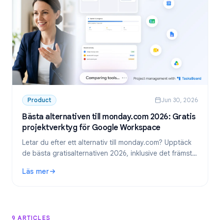
Product
Jun 30, 2026
Bästa alternativen till monday.com 2026: Gratis
projektverktyg för Google Workspace
Letar du efter ett alternativ till monday.com? Upptäck
de bästa gratisalternativen 2026, inklusive det främsta
valet för team som använder Google Workspace:
Läs mer
TasksBoard.
: Bästa alternativen till monday.com 2026: Gratis projekt
9 ARTICLES