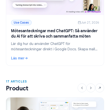
Use Cases
Jun 27, 2026
Mötesanteckningar med ChatGPT: Så använder
du AI för att skriva och sammanfatta möten
Lär dig hur du använder ChatGPT för
mötesanteckningar direkt i Google Docs. Skapa mallar,
sammanfatta transkriberingar och extrahera att göra-
Läs mer
listor med GPT Workspace.
: Mötesanteckningar med ChatGPT: Så använder du AI för 
17 ARTICLES
Product