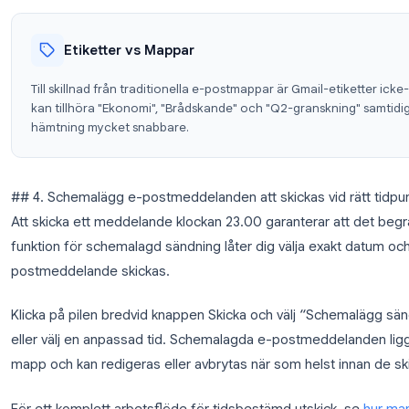
3. Använd stjärnor och etiketter 
Gmail:s stjärnsystem går bortom en gul stjärna. Hö
för att växla mellan färgade stjärnor och former. A
brådskande, en blå stjärna för väntar på, och en grö
Etiketter fungerar som taggar, inte mappar. Ett med
kan tagga en tråd som både “Klient” och “Uppföljni
Etiketter vs Mappar
Till skillnad från traditionella e-postmappar är Gmai
kan tillhöra "Ekonomi", "Brådskande" och "Q2-gransk
hämtning mycket snabbare.