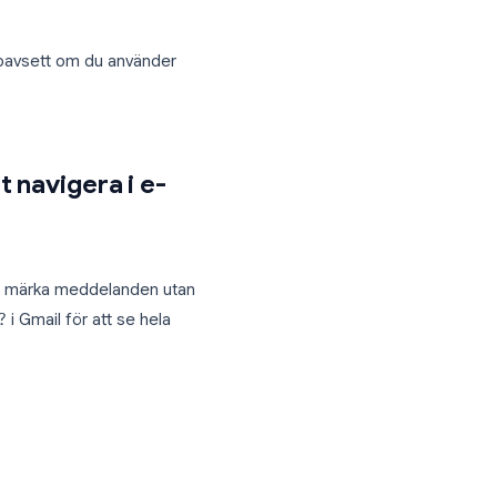
ckar ett meddelande, väntar på svar,
etsfunktioner som dramatiskt kan minska
-tips och -trick hjälper dig att skära
vt.
ungerar 2026, oavsett om du använder
t snabbt navigera i e-
era, svara och märka meddelanden utan
ryck sedan på
?
i Gmail för att se hela