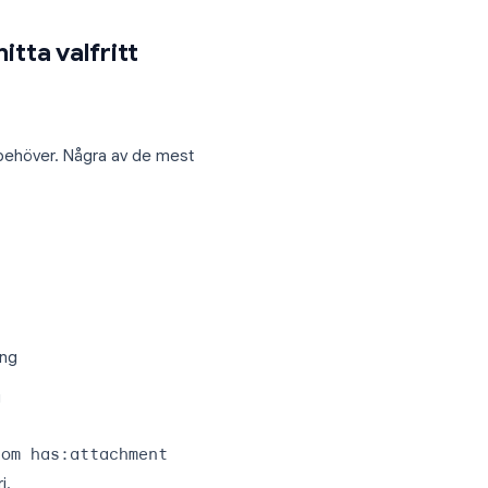
Gmail-mallar tid. Aktivera mallar under
, klicka på menyn med tre punkter i
 meddelande, klicka på menyn med tre
så kombinera mallar med filter för att
nden.
sinstruktioner.
ör att hitta valfritt