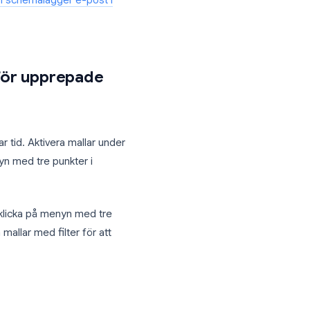
d rätt tidpunkt
 att det begravs till morgonen. Gmails
kt datum och tid då ditt e-
emalägg sändning”. Välj en förinställning
ddelanden ligger i en “Schemalagda”-
t innan de skickas.
ck, se
hur man schemalägger e-post i
(mallar) för upprepade