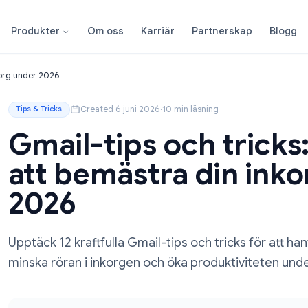
Om oss
Karriär
Partnersk
Produkter
ra din inkorg under 2026
Created 6 juni 2026
·
10 min läsning
Tips & Tricks
Gmail-tips och tri
att bemästra din
2026
Upptäck 12 kraftfulla Gmail-tips och trick
minska röran i inkorgen och öka produktiv