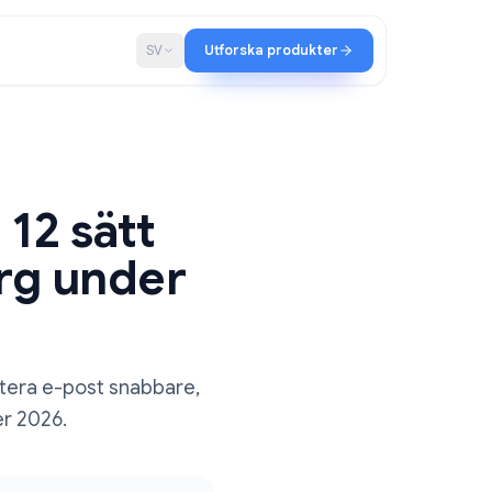
ap
Blogg
SV
Utforska produkter
cks: 12 sätt
 inkorg under
s för att hantera e-post snabbare,
iteten under 2026.