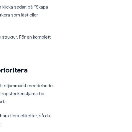
 etikettering och automatisk
st baserat på avsändare, ämne eller
, kvitton och aviseringar, låt filter göra
ina kriterier och klicka sedan på “Skapa
 inkorgen, markera som läst eller
 mappliknande struktur. För en komplett