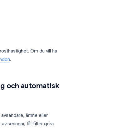
bblas din e-posthastighet. Om du vill ha
ils kortkommandon
.