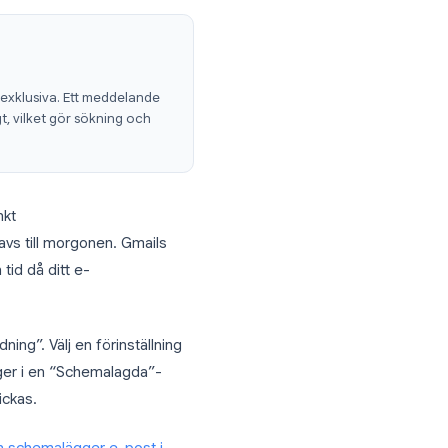
för att prioritera
gerklicka på ett stjärnmärkt meddelande
nvänd en röd utropsteckenstjärna för
n bock för klart.
delande kan bära flera etiketter, så du
ng” samtidigt.
l-etiketter icke-exklusiva. Ett meddelande
ning" samtidigt, vilket gör sökning och