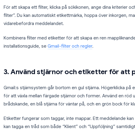
2. Ställ in filter för automatisk
arkivering
Gmail-filter sorterar automatiskt inkommande e-po
nyckelord. Istället för att manuellt sortera nyhetsbrev
jobbet.
För att skapa ett filter, klicka på sökikonen, ange d
filter”. Du kan automatiskt etikettmärka, hoppa över
vidarebefordra meddelandet.
Kombinera filter med etiketter för att skapa en ren
installationsguide, se
Gmail-filter och regler
.