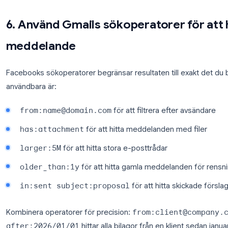
svar
Om du skriver samma svar upprepade gånger sparar 
Inställningar, fliken Avancerat. Skriv sedan ditt svar
meddelandefönstret och spara det som en mall.
Nästa gång du behöver det svaret, öppna ett nytt
punkter och infoga mallen med ett klick. Du kan ock
automatiskt svara på vanliga inkommande meddela
Kolla in
Gmail-mallguide
för fullständiga installation
6. Använd Gmails sökoperatorer f