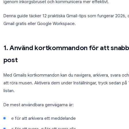
De flesta behandlar Gmail som en enkel inkorg, ski
upprepar. Men Gmail är fullpackat med produktivit
tiden du spenderar på e-post varje dag. Dessa Gmail
igenom inkorgsbruset och kommunicera mer effekti
Denna guide täcker 12 praktiska Gmail-tips som f
Gmail gratis eller Google Workspace.
1. Använd kortkommandon för at
post
Med Gmails kortkommandon kan du navigera, arkiv
att röra musen. Aktivera dem under Inställningar, t