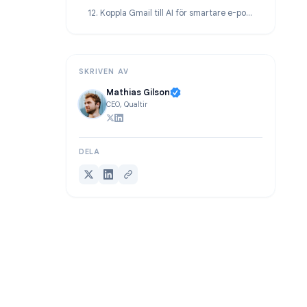
9. Ångra skickat för att fånga misstag
10. Förvandla e-postmeddelanden direkt till uppgifter
12. Koppla Gmail till AI för smartare e-posthantering
SKRIVEN AV
Mathias Gilson
CEO, Qualtir
DELA