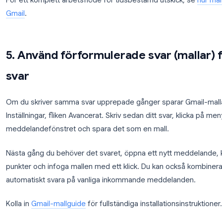
## 4. Schemalägg e-postmeddelanden att skickas vi
Att skicka ett meddelande klockan 23.00 garanterar
funktion för schemalagd sändning låter dig välja exa
postmeddelande skickas.
Klicka på pilen bredvid knappen Skicka och välj “Sch
eller välj en anpassad tid. Schemalagda e-postme
mapp och kan redigeras eller avbrytas när som hels
För ett komplett arbetsflöde för tidsbestämd utski
Gmail
.
5. Använd förformulerade svar 