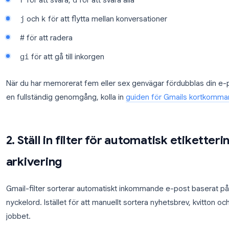
listan.
De mest användbara genvägarna är:
e
för att arkivera ett meddelande
r
för att svara,
a
för att svara alla
j
och
k
för att flytta mellan konversationer
#
för att radera
gi
för att gå till inkorgen
När du har memorerat fem eller sex genvägar fördu
en fullständig genomgång, kolla in
guiden för Gma