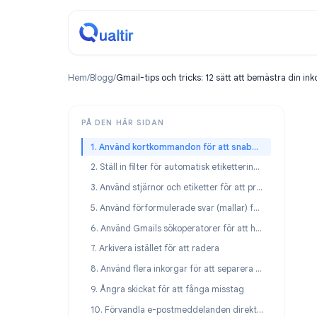
Hem
/
Blogg
/
Gmail-tips och tricks: 12 sätt att bemäst
PÅ DEN HÄR SIDAN
1. Använd kortkommandon för att snabbt navigera i e-post
2. Ställ in filter för automatisk etikettering och automatisk arkivering
3. Använd stjärnor och etiketter för att prioritera
5. Använd förformulerade svar (mallar) för upprepade svar
6. Använd Gmails sökoperatorer för att hitta valfritt meddelande
7. Arkivera istället för att radera
8. Använd flera inkorgar för att separera arbetsflöden