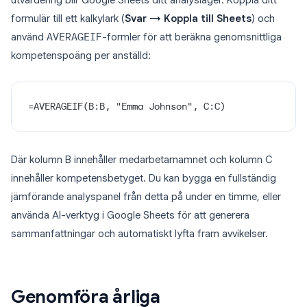
utvärdering blir Google Sheets ditt analyslager. Koppla ditt
formulär till ett kalkylark (
Svar → Koppla till Sheets
) och
använd
AVERAGEIF
-formler för att beräkna genomsnittliga
kompetenspoäng per anställd:
=AVERAGEIF(B:B, "Emma Johnson", C:C)
Där kolumn B innehåller medarbetarnamnet och kolumn C
innehåller kompetensbetyget. Du kan bygga en fullständig
jämförande analyspanel från detta på under en timme, eller
använda AI-verktyg i Google Sheets för att generera
sammanfattningar och automatiskt lyfta fram avvikelser.
Genomföra årliga