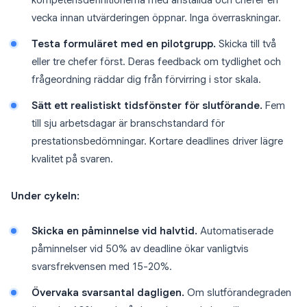
kompetensdefinitionerna med anställda och chefer en
vecka innan utvärderingen öppnar. Inga överraskningar.
Testa formuläret med en pilotgrupp.
Skicka till två
eller tre chefer först. Deras feedback om tydlighet och
frågeordning räddar dig från förvirring i stor skala.
Sätt ett realistiskt tidsfönster för slutförande.
Fem
till sju arbetsdagar är branschstandard för
prestationsbedömningar. Kortare deadlines driver lägre
kvalitet på svaren.
Under cykeln:
Skicka en påminnelse vid halvtid.
Automatiserade
påminnelser vid 50% av deadline ökar vanligtvis
svarsfrekvensen med 15-20%.
Övervaka svarsantal dagligen.
Om slutförandegraden