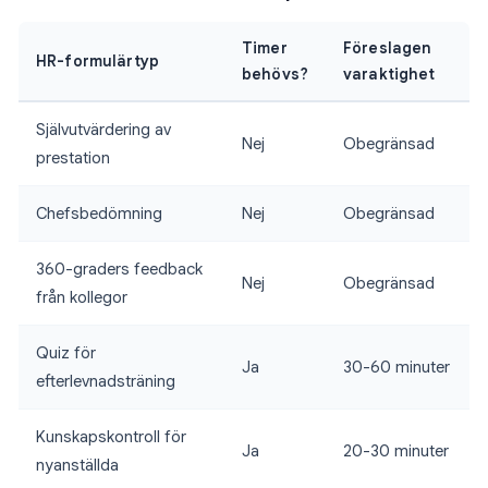
Timer
Föreslagen
HR-formulärtyp
behövs?
varaktighet
Självutvärdering av
Nej
Obegränsad
prestation
Chefsbedömning
Nej
Obegränsad
360-graders feedback
Nej
Obegränsad
från kollegor
Quiz för
Ja
30-60 minuter
efterlevnadsträning
Kunskapskontroll för
Ja
20-30 minuter
nyanställda