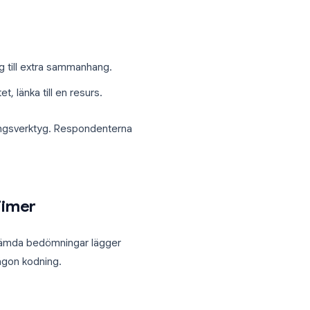
n betyg).
ing.
man av intjänade poäng dividerat med
 råpoäng.
r
 korrekt eller felaktigt. Den visas för
fungerar även som ett