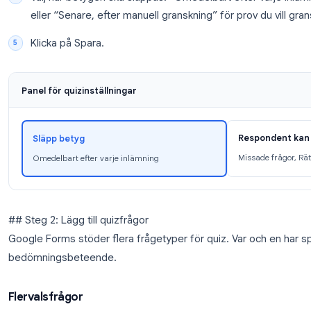
Öppna
Google Forms
och skapa ett nytt formu
Klicka på fliken Inställningar (kugghjulsikonen up
Under avsnittet “Quiz” slår du på “Gör detta till
Välj när betygen ska släppas: “Omedelbart efter
eller “Senare, efter manuell granskning” för pro
Klicka på Spara.
Panel för quizinställningar
Re
Släpp betyg
Mi
Omedelbart efter varje inlämning