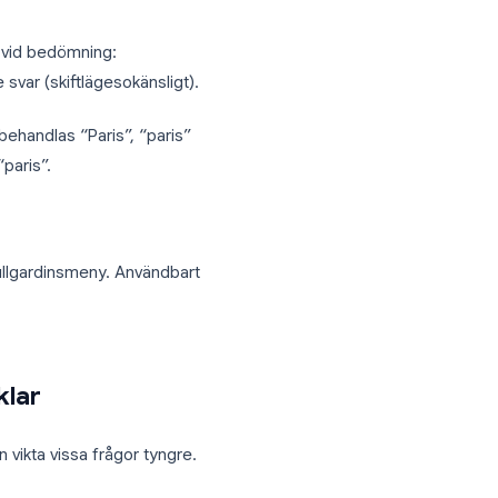
 och felaktiga svar.
rna kan välja mer än ett alternativ.
 ge delpoäng eller kräva att alla svar är
kt matchning vid bedömning:
accepterade svar (skiftlägesokänsligt).
 Till exempel behandlas “Paris”, “paris”
 inte matcha “paris”.