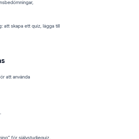
r bedömning automatiskt. Du ställer in de
tter varje inlämning utan manuellt
ler, introduktionsbedömningar,
varje steg: att skapa ett quiz, lägga till
nska resultat.
ogle Forms
ökningsläge. För att använda
uiz-läge.