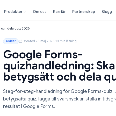
Om oss
Karriär
Partnersk
Produkter
etygsätt och dela quiz 2026
Created 26 maj 2026
·
10 min läsning
Guider
Google Forms-
quizhandledning:
betygsätt och de
Steg-för-steg-handledning för Google For
betygsatta quiz, lägga till svarsnycklar, st