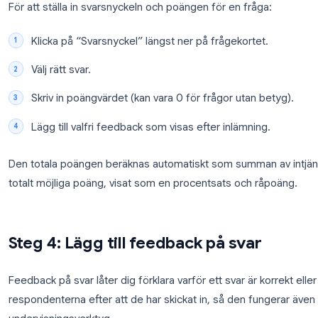
Rullgardinsmeny
Fungerar på samma sätt som flervalsfrågor men vi
för långa listor med alternativ.
Steg 3: Ange poängvärden och s
Varje fråga i quizläget kan ha ett poängvärde. Detta 
För att ställa in svarsnyckeln och poängen för en fr
Klicka på “Svarsnyckel” längst ner på frågekort
Välj rätt svar.