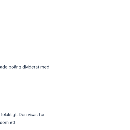
sas som en rullgardinsmeny. Användbart
varsnycklar
gör att du kan vikta vissa frågor tyngre.
åga:
et.