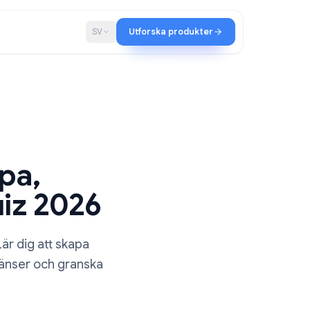
ap
Blogg
SV
Utforska produkter
 Skapa,
la quiz 2026
ms-quiz. Lär dig att skapa
älla in tidsgränser och granska