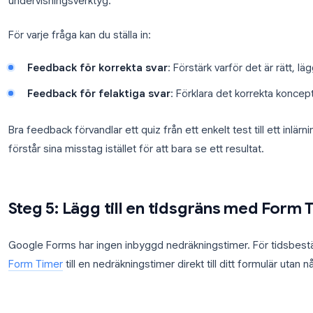
Skriv in poängvärdet (kan vara 0 för frågor uta
Lägg till valfri feedback som visas efter inlämn
Den totala poängen beräknas automatiskt som sum
totalt möjliga poäng, visat som en procentsats och
Steg 4: Lägg till feedback på sva
Feedback på svar låter dig förklara varför ett svar är
respondenterna efter att de har skickat in, så den 
undervisningsverktyg.
För varje fråga kan du ställa in: