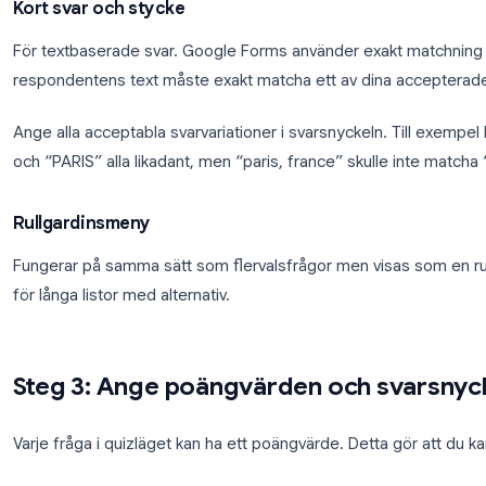
Lägg eventuellt till feedback för både korrekta
Kryssrutor
Bäst för frågor med flera korrekta svar. Respondente
I svarsnyckeln markerar du alla korrekta svar. Du kan
korrekta innan poäng ges.
Kort svar och stycke
För textbaserade svar. Google Forms använder exa
respondentens text måste exakt matcha ett av dina 
Ange alla acceptabla svarvariationer i svarsnyckeln.
och “PARIS” alla likadant, men “paris, france” skulle