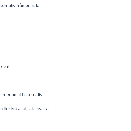
och en har specifikt
väljer ett alternativ från en lista.
 frågan.
ärde.