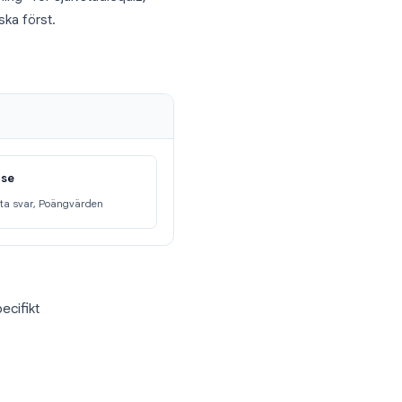
lär.
pe till höger).
 ett quiz”.
 varje inlämning” för självstudiequiz,
v du vill granska först.
spondent kan se
ssade frågor, Rätta svar, Poängvärden