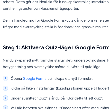
Google Forms har ett inbyggt quizläge som hantera
korrekta svaren en gång, och Google Forms poängsä
arbete. Detta gör det idealiskt för kunskapskontrol
certifieringstester och klassrumsfrågesporter.
Denna handledning för Google Forms-quiz går igenom 
frågor med svarsnycklar, ställa in feedback och gra
Steg 1: Aktivera Quiz-läge i Go
När du skapar ett nytt formulär startar det i unders
betygsättning och svarsnycklar måste du växla till q