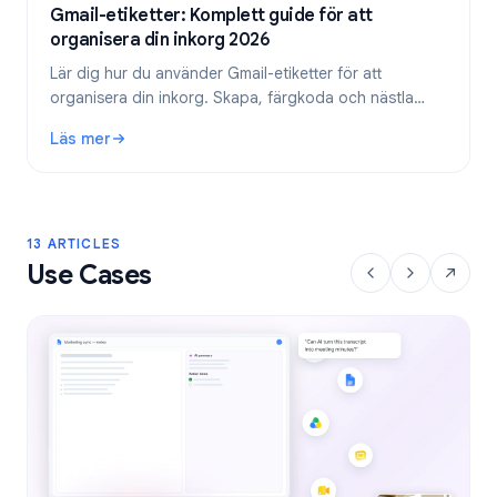
Gmail-etiketter: Komplett guide för att
organisera din inkorg 2026
Lär dig hur du använder Gmail-etiketter för att
organisera din inkorg. Skapa, färgkoda och nästla
etiketter, och automatisera dem sedan med filter för
Läs mer
ett effektivare e-postflöde.
: Gmail-etiketter: Komplett guide för att organisera din in
13 ARTICLES
Use Cases