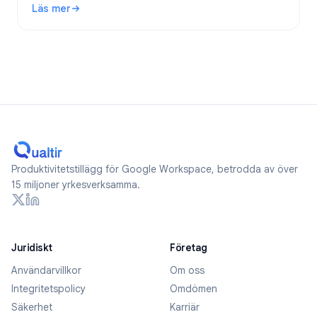
Läs mer
: Är Google Forms anonyma? Vad spåras och hur håller du 
Produktivitetstillägg för Google Workspace, betrodda av över
15 miljoner yrkesverksamma.
Juridiskt
Företag
Användarvillkor
Om oss
Integritetspolicy
Omdömen
Säkerhet
Karriär