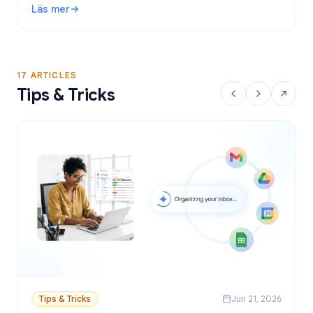
Läs mer
Google Sheets.
: Gratis verktyg för utskick i Gmail: Bästa alternativen och
17 ARTICLES
Tips & Tricks
Tips & Tricks
Jun 21, 2026