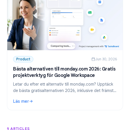
Product
Jun 30, 2026
Bästa alternativen till monday.com 2026: Gratis
projektverktyg för Google Workspace
Letar du efter ett alternativ till monday.com? Upptäck
de bästa gratisalternativen 2026, inklusive det främsta
valet för team som använder Google Workspace:
Läs mer
TasksBoard.
: Bästa alternativen till monday.com 2026: Gratis projekt
9 ARTICLES