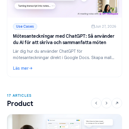
Use Cases
Jun 27, 2026
Mötesanteckningar med ChatGPT: Så använder
du AI för att skriva och sammanfatta möten
Lär dig hur du använder ChatGPT för
mötesanteckningar direkt i Google Docs. Skapa mallar,
sammanfatta transkriberingar och extrahera att göra-
Läs mer
listor med GPT Workspace.
: Mötesanteckningar med ChatGPT: Så använder du AI för 
17 ARTICLES
Product