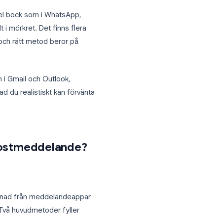
ljningen, jobbansökan, det är ivägskickat.
t faktiskt?
inns ingen dubbel bock som i WhatsApp,
 att du är helt i mörkret. Det finns flera
stmeddelande, och rätt metod beror på
gda läskvitton i Gmail och Outlook,
unden, och vad du realistiskt kan förvänta
 ditt e-postmeddelande?