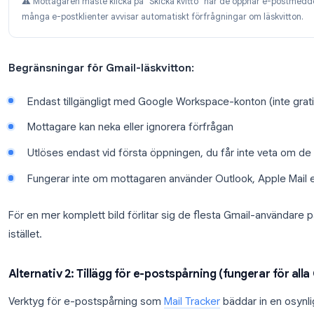
Hur du begär ett läskvitto i Gmail
Skriv ett nytt e-postmeddelande i Gmail
Klicka på menyn
Fler alternativ
(tre punk
Välj
Begär läskvitto
Skicka ditt e-postmeddelande som vanli
⚠️ Mottagaren måste klicka på "Skicka kvitto" när de öp
många e-postklienter avvisar automatiskt förfrågningar o
Begränsningar för Gmail-läskvitton:
Endast tillgängligt med Google Workspace-konto