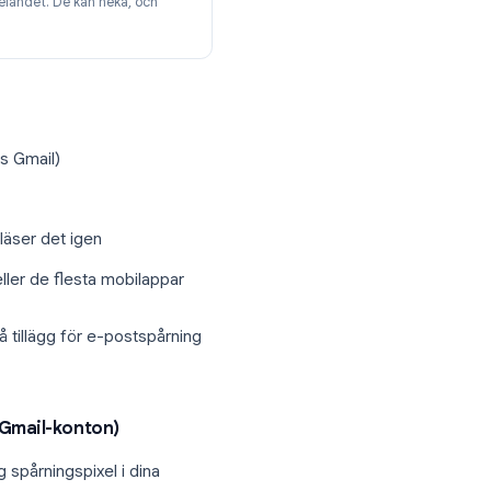
ter) längst ner till höger i skrivfönstret
gt
pnar e-postmeddelandet. De kan neka, och
m läskvitton.
n (inte gratis Gmail)