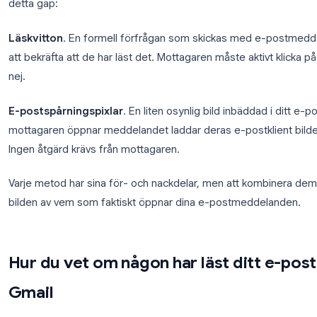
Det korta svaret är ja, men med vissa förbehåll.
E-postklienter designades inte med lässpårning i å
är e-post ett öppet protokoll utan inbyggd leveran
detta gap:
Läskvitton
. En formell förfrågan som skickas m
att bekräfta att de har läst det. Mottagaren måste ak
nej.
E-postspårningspixlar
. En liten osynlig bild inb
mottagaren öppnar meddelandet laddar deras e-post
Ingen åtgärd krävs från mottagaren.
Varje metod har sina för- och nackdelar, men att k