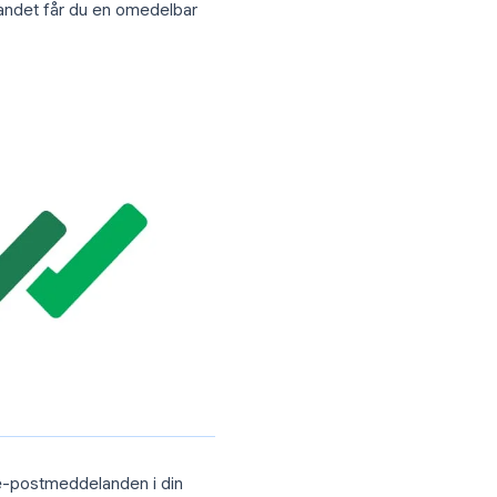
e veta om de läser det igen
Apple Mail eller de flesta mobilappar
l-användare på tillägg för e-postspårning
erar för alla Gmail-konton)
 in en osynlig spårningspixel i dina
pnar meddelandet får du en omedelbar