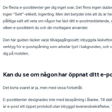
Du har skickat e-postmeddelandet. Förslaget, uppfö
Nu uppdaterar du din inkorg och undrar:
läste de de
De flesta e-postklienter ger dig inget svar. Det f
ingen “Sett”-etikett, ingenting. Men det betyder inte
pålitliga sätt att veta om någon har läst ditt e-po
vilken e-postklient du och din mottagare använder.
Den här guiden täcker varje tillvägagångssätt: inbyg
verktyg för e-postspårning som arbetar tyst i bakgr
dig på mobilen.
Kan du se om någon har öppnat