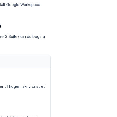
ddelanden.
itt e-postmeddelande i
m kräver ett betalt Google Workspace-
a.
e Workspace)
space (tidigare G Suite) kan du begära