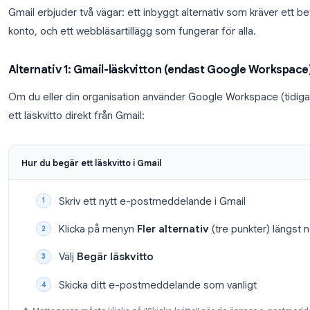
bilden av vem som faktiskt öppnar dina e-postme
Hur du vet om någon har läst d
Gmail
Gmail erbjuder två vägar: ett inbyggt alternativ so
konto, och ett webbläsartillägg som fungerar för all
Alternativ 1: Gmail-läskvitton (endast Googl
Om du eller din organisation använder Google Work
ett läskvitto direkt från Gmail: