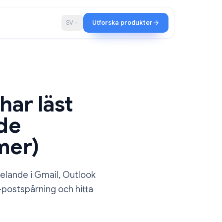
ap
Blogg
SV
Utforska produkter
gon har läst
elande
och mer)
 e-postmeddelande i Gmail, Outlook
ktyg för e-postspårning och hitta