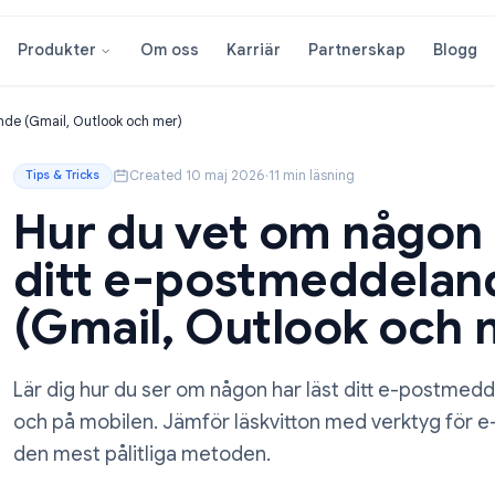
Om oss
Karriär
Partnersk
Produkter
tmeddelande (Gmail, Outlook och mer)
Created 10 maj 2026
·
11 min läsning
Tips & Tricks
Hur du vet om nå
ditt e-postmedd
(Gmail, Outlook 
Lär dig hur du ser om någon har läst ditt
och på mobilen. Jämför läskvitton med ver