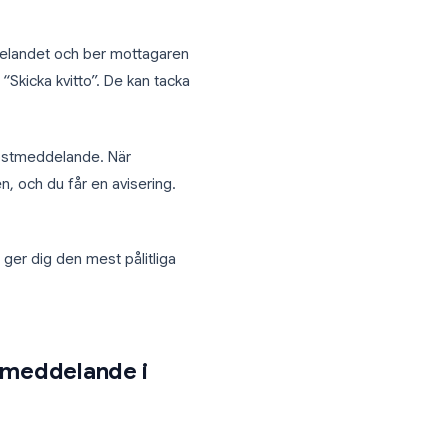
tanke. Till skillnad från meddelandeappar
sbekräftelse. Två huvudmetoder fyller
ed e-postmeddelandet och ber mottagaren
tivt klicka på “Skicka kvitto”. De kan tacka
äddad i ditt e-postmeddelande. När
klient bilden, och du får en avisering.
ombinera dem ger dig den mest pålitliga