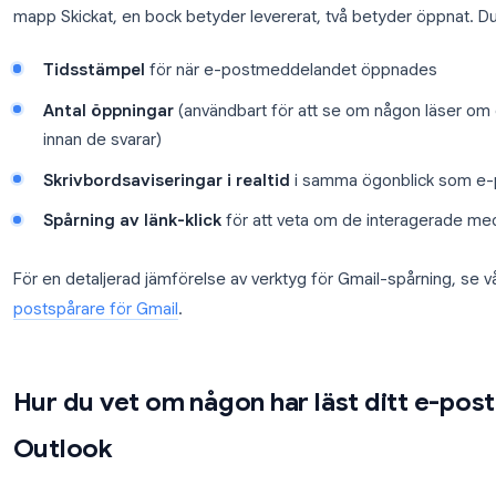
Prova Mail Tracker
Vet direkt när dina Gmail-meddelanden öppnas.
Mail Tracker lägger till aviseringar i realtid och
läskvitton i din inkorg, ingen konfiguration krävs
för mottagarna.
Kom igång →
När det är installerat visar Mail Tracker en
dubbel b
mapp Skickat, en bock betyder levererat, två betyd
Tidsstämpel
för när e-postmeddelandet öpp