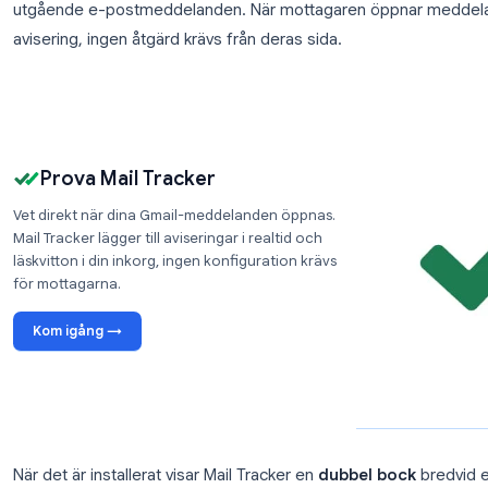
Mottagare kan neka eller ignorera förfrågan
Utlöses endast vid första öppningen, du får int
Fungerar inte om mottagaren använder Outlook, 
För en mer komplett bild förlitar sig de flesta Gmai
istället.
Alternativ 2: Tillägg för e-postspårning (fung
Verktyg för e-postspårning som
Mail Tracker
bäddar
utgående e-postmeddelanden. När mottagaren öp
avisering, ingen åtgärd krävs från deras sida.