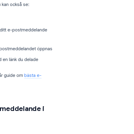
ock
bredvid e-postmeddelanden i din
er öppnat. Du kan också se:
nades