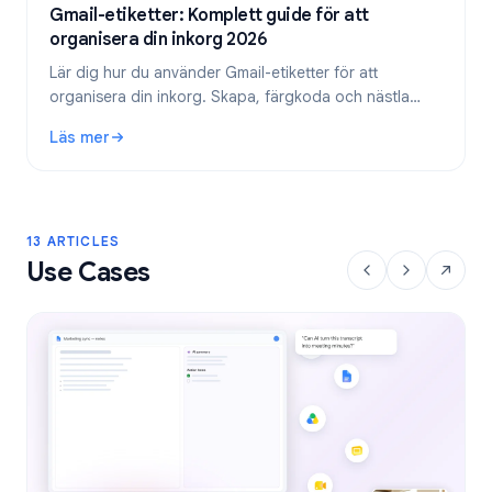
Gmail-etiketter: Komplett guide för att
organisera din inkorg 2026
Lär dig hur du använder Gmail-etiketter för att
organisera din inkorg. Skapa, färgkoda och nästla
etiketter, och automatisera dem sedan med filter för
Läs mer
ett effektivare e-postflöde.
: Gmail-etiketter: Komplett guide för att organisera din in
13 ARTICLES
Use Cases