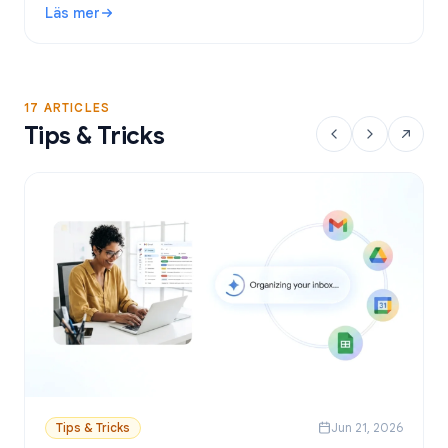
Läs mer
Google Sheets.
: Gratis verktyg för utskick i Gmail: Bästa alternativen och
17 ARTICLES
Tips & Tricks
Tips & Tricks
Jun 21, 2026