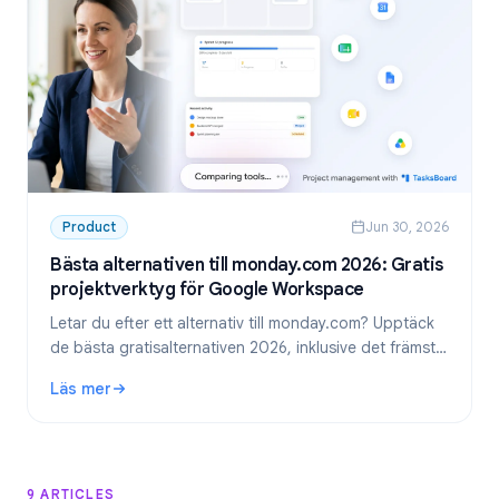
Product
Jun 30, 2026
Bästa alternativen till monday.com 2026: Gratis
projektverktyg för Google Workspace
Letar du efter ett alternativ till monday.com? Upptäck
de bästa gratisalternativen 2026, inklusive det främsta
valet för team som använder Google Workspace:
Läs mer
TasksBoard.
: Bästa alternativen till monday.com 2026: Gratis projekt
9 ARTICLES