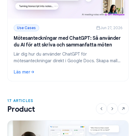
Use Cases
Jun 27, 2026
Mötesanteckningar med ChatGPT: Så använder
du AI för att skriva och sammanfatta möten
Lär dig hur du använder ChatGPT för
mötesanteckningar direkt i Google Docs. Skapa mallar,
sammanfatta transkriberingar och extrahera att göra-
Läs mer
listor med GPT Workspace.
: Mötesanteckningar med ChatGPT: Så använder du AI för 
17 ARTICLES
Product