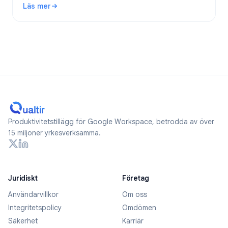
Läs mer
: Är Google Forms anonyma? Vad spåras och hur håller du 
Produktivitetstillägg för Google Workspace, betrodda av över
15 miljoner yrkesverksamma.
Juridiskt
Företag
Användarvillkor
Om oss
Integritetspolicy
Omdömen
Säkerhet
Karriär