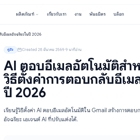
เกี่ยวกับเรา
งาน
พันธมิตร
ผลิตภัณฑ์
่าการตอบกลับอีเมลอัจฉริยะในปี 2026
Created 28 มีนาคม 2569
·
9 นาทีอ่าน
คู่มือ
AI ตอบอีเมลอัตโนมั
วิธีตั้งค่าการตอบกลั
ปี 2026
เรียนรู้วิธีตั้งค่า AI ตอบอีเมลอัตโนมัติใน Gmail
อัจฉริยะ เอเจนต์ AI ที่ปรับแต่งได้.