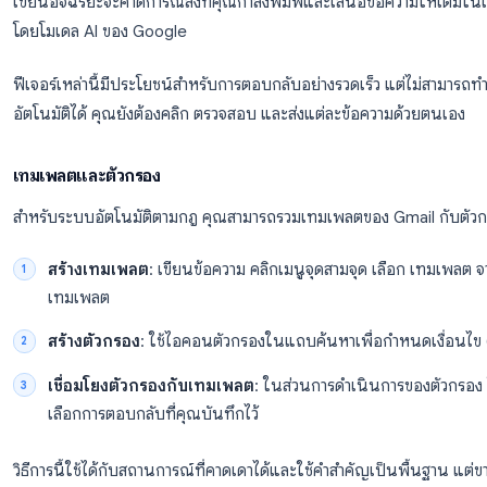
ข้อจำกัด:
Gmail จะส่งการตอบกลับช่วงวันหยุดเพียงครั้งเด
ครั้งหลังจากสี่วัน) ข้อความนั้นคงที่และไม่สามารถปรับเปลี
ได้
การตอบกลับอัจฉริยะและการเขียนอัจฉริยะ
การตอบกลับอัจฉริยะของ Gmail จะแนะนำคำตอบสั้นๆ สามข
เขียนอัจฉริยะจะคาดการณ์สิ่งที่คุณกำลังพิมพ์และเสนอข้อคว
โดยโมเดล AI ของ Google
ฟีเจอร์เหล่านี้มีประโยชน์สำหรับการตอบกลับอย่างรวดเร็ว
อัตโนมัติได้ คุณยังต้องคลิก ตรวจสอบ และส่งแต่ละข้อคว