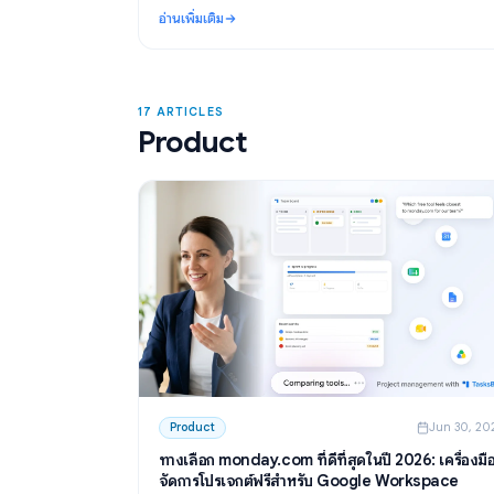
Use Cases
Ju
วิธีจดบันทึกการประชุมด้วย ChatGPT: เปลี่ยน 
เป็นเลขาส่วนตัวใน Google Docs
เรียนรู้วิธีใช้ ChatGPT จดบันทึกการประชุมภายใน 
Docs ทั้งการสร้างเทมเพลต สรุปเนื้อหาจาก Transcr
รายการสิ่งที่ต้องทำ (Action Items) ด้วย GPT Wor
อ่านเพิ่มเติม
: วิธีจดบันทึกการประชุมด้วย ChatGPT: เปลี่ยน AI
17 ARTICLES
Product