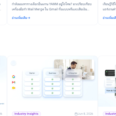
n 30, 2026
Product
Jun 19, 202
รื่องมือ
ทางเลือกแทน YAMM: เครื่องมือทำ Mail Merge ใน
ce
Gmail ที่ดีที่สุดสำหรับปี 2026
 พบกับตัว
กำลังมองหาทางเลือกอื่นแทน YAMM อยู่ใช่ไหม? มาเปรียบเทียบ
หรับทีมที่
เครื่องมือทำ Mail Merge ใน Gmail ทั้งแบบฟรีและเสียเงิน
พร้อมเช็กขีดจำกัดรายวันและวิธีตัดสินใจว่าเมื่อไหร่ควรย้ายจาก
อ่านเพิ่มเติม
Yet Another Mail Merge
รื่องมือจัดการโปรเจกต์ฟรีสำหรับ Google Workspace
: ทางเลือกแทน YAMM: เครื่องมือทำ Mail Merge ใน Gmail ที่ดี