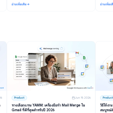
n 27, 2026
Use Cases
Jun 23, 202
AI ให้
วิธีตั้งค่า Telegram AI Chatbot สำหรับกลุ่ม: การตั้งค่า
สิทธิ์ และตัวเลือกที่ดีที่สุดในปี 2026
Google
เรียนรู้วิธีใช้งาน Telegram AI Chatbot สำหรับกลุ่ม ตั้งแต่การ
ipt และดึง
ตั้งค่าโหมดความเป็นส่วนตัว เครื่องมือฟรี ไปจนถึงการติดตั้ง
kspace
ด้วยตัวเอง พร้อมขั้นตอนการตั้งค่าแบบละเอียดและคำแนะนำ
อ่านเพิ่มเติม
สำหรับชุมชนของคุณ
 ให้เป็นเลขาส่วนตัวใน Google Docs
: วิธีตั้งค่า Telegram AI Chatbot สำหรับกลุ่ม: การตั้งค่า สิทธิ์