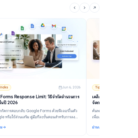
อ่านเพิ่มเติม
อ่า
เพิ่มโอกาสปิดการขาย
: เวลาที่ดีที่สุดในการส่ง Cold Email: เลือกวันและเวลาอย่างไรให้คนตอบกล
: 
6
Tips & Tricks
Jun 6, 2026