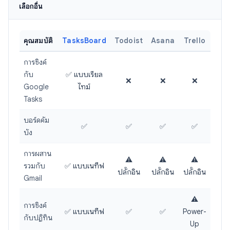
เลือกอื่น
คุณสมบัติ
TasksBoard
Todoist
Asana
Trello
การซิงค์
กับ
✅ แบบเรียล
❌
❌
❌
Google
ไทม์
Tasks
บอร์ดคัม
✅
✅
✅
✅
บัง
การผสาน
⚠️
⚠️
⚠️
รวมกับ
✅ แบบเนทีฟ
ปลั๊กอิน
ปลั๊กอิน
ปลั๊กอิน
Gmail
⚠️
การซิงค์
✅ แบบเนทีฟ
✅
✅
Power-
กับปฏิทิน
Up