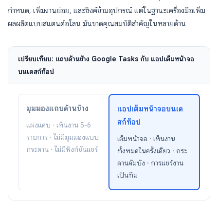
กำหนด, เพิ่มงานย่อย, และซิงค์ข้ามอุปกรณ์ แต่ในฐานะเครื่องมือเพิ่ม
ผลผลิตแบบสแตนด์อโลน มันขาดคุณสมบัติสำคัญในหลายด้าน
เปรียบเทียบ: แถบด้านข้าง Google Tasks กับ แอปเต็มหน้าจอ
บนเดสก์ท็อป
มุมมองแถบด้านข้าง
แอปเต็มหน้าจอบนเด
สก์ท็อป
แผงแคบ · เห็นงาน 5-6
รายการ · ไม่มีมุมมองแบบ
เต็มหน้าจอ · เห็นงาน
กระดาน · ไม่มีฟังก์ชันแชร์
ทั้งหมดในครั้งเดียว · กระ
ดานคัมบัง · การแชร์งาน
เป็นทีม