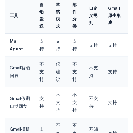
自
草
邮
自定
Gmail
动
稿
件
工具
义规
原生集
发
模
分
则
成
送
式
类
Mail
支
支
支
支持
支持
Agent
持
持
持
不
仅
不
Gmail智能
不支
支
建
支
支持
回复
持
持
议
持
不
不
Gmail假期
支
不支
支
支
支持
自动回复
持
持
持
持
不
不
Gmail模板
支
基础