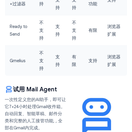
支
支
支持
+过滤器
持
功能
持
持
不
不
Ready to
支
浏览器
支
支
有限
Send
持
扩展
持
持
不
支
有
浏览器
Gmelius
支
支持
持
限
扩展
持
试用 Mail Agent
一次性定义您的AI助手，即可让
它7×24小时处理Gmail收件箱。
自动回复、智能草稿、邮件分
类和完整的人工接管功能, , 全
部在Gmail内完成。