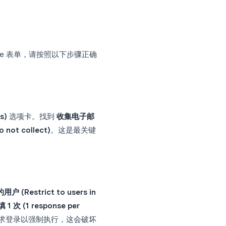
人使用 Google Workspace 帐
常包含组织级别的限制。根据组织的配置，
卡中看不到的回复元数据。
非匿名
 需要登录
开启电子邮件收集（已验证或
复）
输入）：每个回复都会捕获身
份