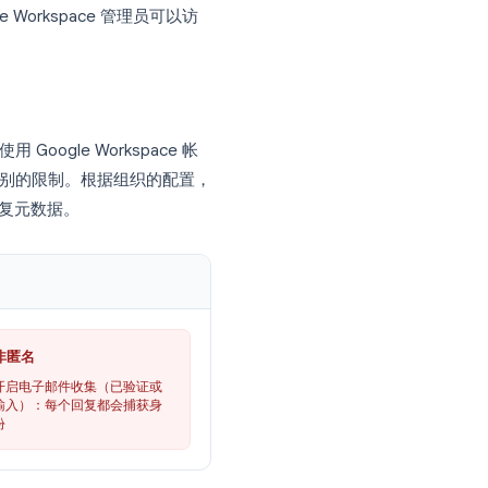
rm 并将其发送给组织外的受访者，默认的登录设置
gle 帐户即可打开链接并提交。在这种配置
该表单在功能上是匿名的。Google 不
设备标识符。
ct to users in [organization]
 response per person)
，Google Forms
回复来自哪个 Google 帐户，即使表单
oogle Workspace 管理员可以访