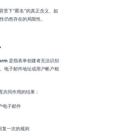
，而大多数人在至少一个设置上都会出错。
记录电子邮件地址、限制仅限登录用户访
的审计追踪。
在 Google 平台背景下“匿名”的真正含义、如
么设置，匿名性仍然存在的局限性。
底意味着什么
名 Google Form
是指表单创建者无法识别
有与任何姓名、电子邮件地址或用户帐户相
关。它是三个独立设置共同作用的结果：