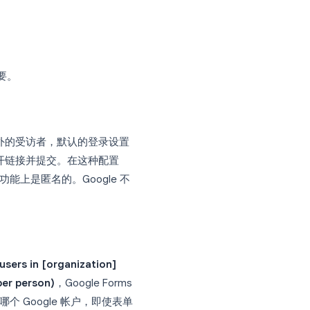
并不能使表单完全匿名。表单可能仍然需要
间戳 (
timestamp
)。在某些组织环境中，
电子邮件地址，也很容易识别出是谁提交了
沟通的隐私考虑因素。
而这些区别非常重要。