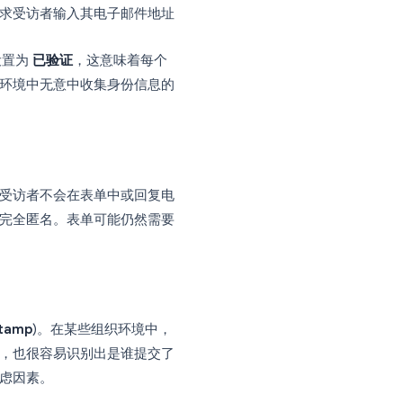
查看
回复 (Responses)
部分。您会发现一个
)
的选项。此设置有三种模式：
不会自动捕获它
其 Google 帐户电子邮件
文本字段，要求受访者输入其电子邮件地址
户），默认值通常设置为
已验证
，这意味着每个
室和工作场所环境中无意中收集身份信息的
子邮件记录。受访者不会在表单中或回复电