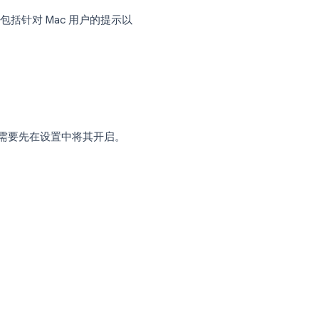
点击按钮并滚动收件箱, , 却从未意识到他们
快捷键让你无需离开键盘即可导航、撰写、归档
们是怎么工作的。
别整理，此外还包括针对 Mac 用户的提示以
捷键生效之前，你需要先在设置中将其开启。