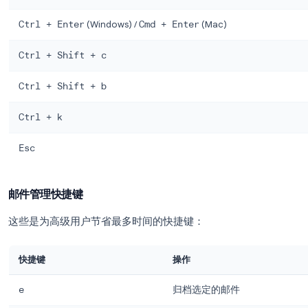
撰写与发送快捷键
快捷键
c
Shift + c
d
Tab
然后
Enter
Ctrl + Enter
(Windows) /
Cmd + Enter
(Mac)
Ctrl + Shift + c
Ctrl + Shift + b