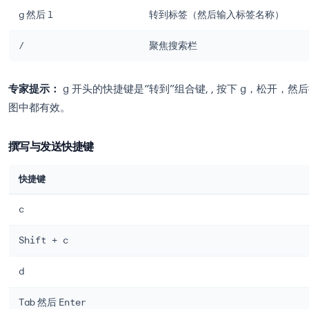
u
从打开的邮件返回收件
g
然后
i
转到收件箱
g
然后
s
转到星标邮件
g
然后
t
转到已发送邮件
g
然后
d
转到草稿
g
然后
l
转到标签（然后输入标
/
聚焦搜索栏
专家提示：
g
开头的快捷键是“转到”组合键, , 按下
g
图中都有效。