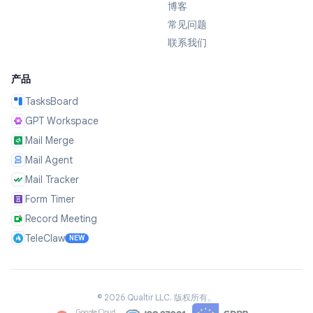
博客
常见问题
联系我们
产品
TasksBoard
GPT Workspace
Mail Merge
Mail Agent
Mail Tracker
Form Timer
Record Meeting
TeleClaw
NEW
©
2026
Qualtir LLC.
版权所有。