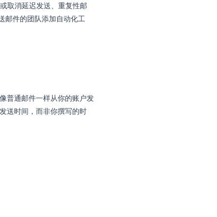
一早上自动发出。
Workspace）都内置了
定时发送 (schedule
骤、如何修改或取消延迟发送、重复性邮
时需要为大规模发送邮件的团队添加自动化工
）
和时间，然后像普通邮件一样从你的账户发
间戳反映的是发送时间，而非你撰写的时