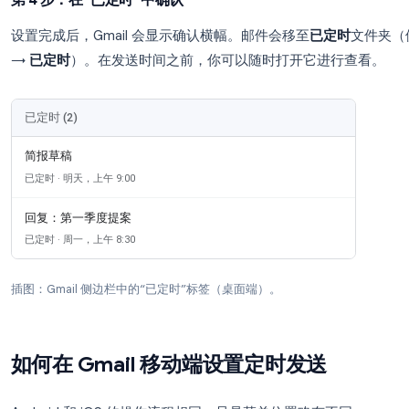
插图：已打开“定时发送”菜单的 Gmail 撰写窗口（桌面网页
第 3 步：选择日期和时间
Gmail 会提供诸如
明天上午
或
周一上午
之类的快捷选
间
，选定日历日期，设置小时和分钟，然后确认。
Gmail 使用的是你的
账户时区
（设置 → 常规 → 
或根据他们的当地工作时间进行设置。
第 4 步：在“已定时”中确认
设置完成后，Gmail 会显示确认横幅。邮件会移至
已
→
已定时
）。在发送时间之前，你可以随时打开它
已定时 (2)