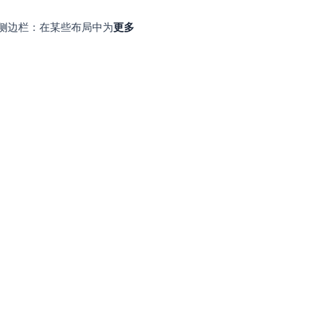
版）。
项。若要完全自定义，请选择
选择日期和时
时区）。如果收件人位于其他地区，请手动转换
定时
文件夹（侧边栏：在某些布局中为
更多
进行查看。