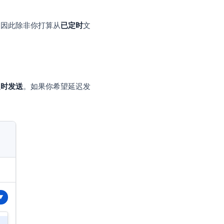
附件。
仍会按时发送，因此除非你打算从
已定时
文
），然后选择
定时发送
。如果你希望延迟发