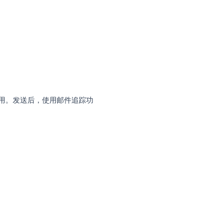
）
邮件
Merge
结合使用。发送后，使用邮件追踪功
邮件追踪工具
）。