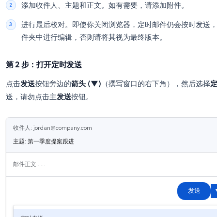
如何在 Gmail 桌面端设置定时发送
第 1 步：撰写邮件
打开
Gmail
并点击
撰写
。
添加收件人、主题和正文。如有需要，请添加
进行最后校对。即使你关闭浏览器，定时邮件
件夹中进行编辑，否则请将其视为最终版本。
第 2 步：打开定时发送
点击
发送
按钮旁边的
箭头 (▼)
（撰写窗口的右下角
送，请勿点击主
发送
按钮。