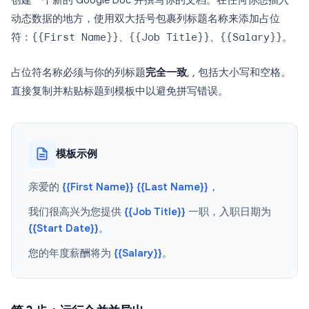
创建一个新的 Google Doc 并撰写你的文档。在任何你想插入
动态数据的地方，使用双大括号包裹列标题名称来添加占位
符：
{{First Name}}
、
{{Job Title}}
、
{{Salary}}
。
占位符名称必须与你的列标题
完全一致
, , 包括大小写和空格。
直接复制并粘贴标题到模板中以避免拼写错误。
模板示例
亲爱的
{{First Name}} {{Last Name}}
，
我们很高兴为您提供
{{Job Title}}
一职，入职日期为
{{Start Date}}
。
您的年度薪酬将为
{{Salary}}
。