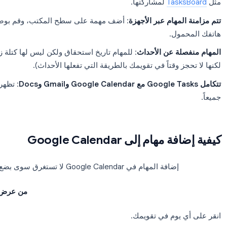
نفسه، أو من اللوحة الجانبية في Gmail أو Google Docs.
أشياء أساسية 
فتراضياً
: لا يمكن لأحد رؤية مهام Google الخاصة بك
Tas
لمشاركتها.
مهام عبر الأجهزة
: أضف مهمة على سطح المكتب، وقم بوضع علامة 
ول.
ة عن الأحداث
: للمهام تاريخ استحقاق ولكن ليس لها كتلة زمنية (
 وقتاً في تقويمك بالطريقة التي تفعلها الأحداث).
: تظهر اللوحة 