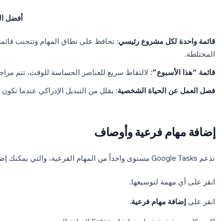
ل
 للمهام في Google Calendar.
 القائمة في أعلى اللوحة (يتم ضبطها افتراضياً على “مهامي”).
ئمة جديدة
.
ئمتك وانقر على
تم
.
لتبديل بين القوائم باستخدام القائمة المنسدلة في أعلى لوحة المه
في عرض التقويم الخاص بك، مما يسهل معرفة المهمة التي تنتمي
أفضل الممارسات
 لكل مشروع رئيسي
: تحافظ على نطاق المهام وتتجنب قائمة طويلة 