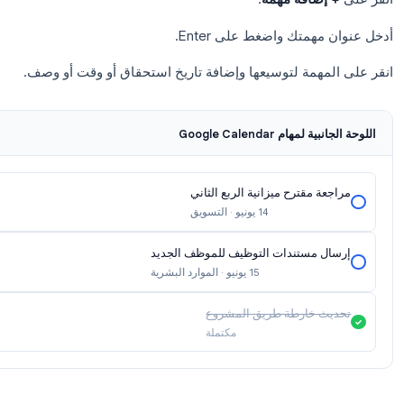
ة الآن في تقويمك في تاريخ الاستحقاق، معروضة بأيقونة مربع اخ
calendar.goo
وانقر على أيقونة المهام في الشريط الجانبي الأيمن
ئرة).
ضافة مهمة
.
متك واضغط على Enter.
همة لتوسيعها وإضافة تاريخ استحقاق أو وقت أو وصف.
م Google Calendar