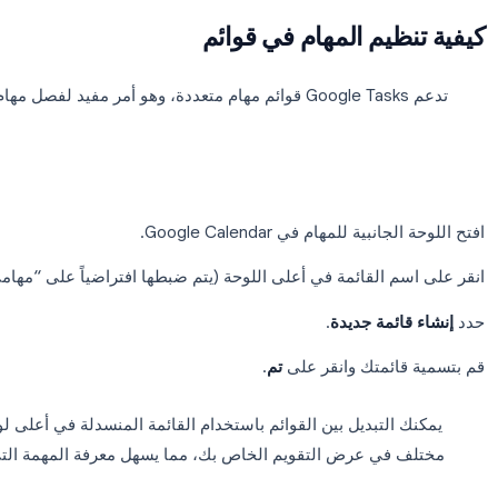
 مقترح ميزانية الربع الثاني
14 يونيو · التسويق
 مستندات التوظيف للموظف الجديد
15 يونيو · الموارد البشرية
 خارطة طريق المشروع
مكتملة
يم المهام في قوائم
تدعم Google Tasks قوائم مهام متعددة، وهو أمر مفيد لفصل مهام 
لتجميع 