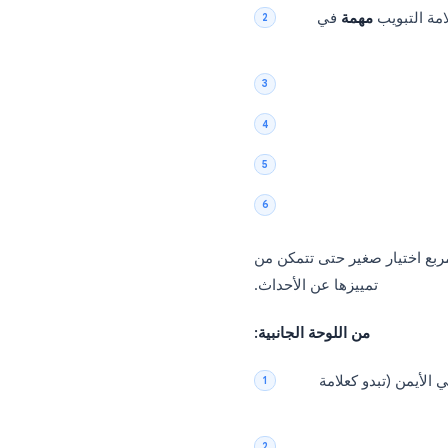
بويب
مهمة
في