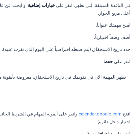
م إلى Google Calendar
إضافة المهام في Google Calendar لا تستغرق سوى بضع نقرات. إليك كيفية القيام بذلك:
من عرض Google Calendar الرئيسي:
يوم في تقويمك.
منبثقة التي تظهر، انقر على
خيارات إضافية
أو ابحث عن علامة الت
وار.
واناً.
يارياً.
استحقاق (يتم ضبطه افتراضياً على اليوم الذي نقرت عليه).
ظ
.