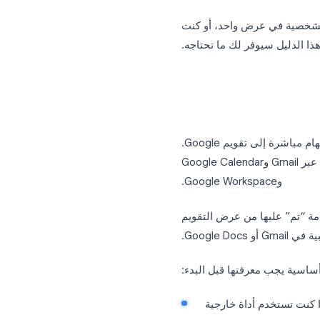
هر مباشرة في تقويمك — كل
ذلك دون الحاجة إلى التبديل إلى تطبيق منفصل. يوضح هذا الدليل كيفية استخدام مهام Google
ة في عرض واحد، أو كنت
مهام Google Calendar هي ميزة مدمجة تتيح لك إضافة عناصر المهام مباشرة إلى تقويم Google.
، وهو مدير مهام خفيف يتكامل عبر Gmail وGoogle Calendar
وGoogle Workspace.
 عليها من عرض التقويم