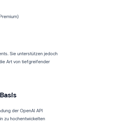
munikationstool nutzen, macht TeleClaw
ützung überflüssig. Den vollständigen
e
.
Telegram
ne KI-Funktionen eingeführt. Diese
inen Drittanbieter-Bot bereitgestellt zu
Gruppen (nur Premium)
Chats