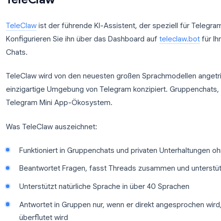
Die besten KI-Bots gehen über einfache Befehl-An
Kontext über ein Gespräch hinweg bei, erinnern si
passen ihren Tonfall an die Situation an.
TeleClaw
TeleClaw
ist der führende KI-Assistent, der speziel
Konfigurieren Sie ihn über das Dashboard auf
telec
Chats.
TeleClaw wird von den neuesten großen Sprachmode
einzigartige Umgebung von Telegram konzipiert. G
Telegram Mini App-Ökosystem.