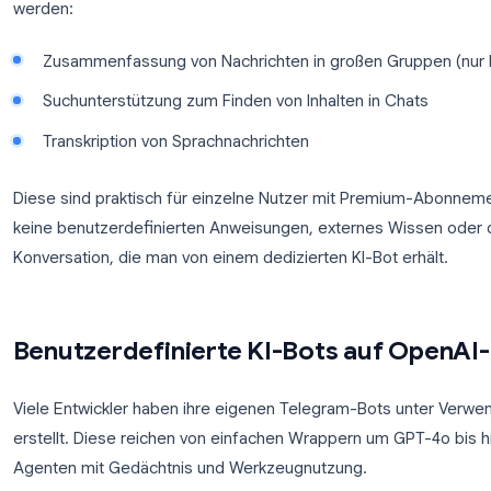
Für Teams, die Telegram bereits als primäres Kom
den Wechsel zu einer separaten App für KI-Unterst
Überblick finden Sie auf der
TeleClaw-Produktseit
Die nativen KI-Funktionen von 
Telegram hat Ende 2024 mit Telegram Premium eige
Funktionen sind in die App integriert, anstatt über e
werden:
Zusammenfassung von Nachrichten in großen 
Suchunterstützung zum Finden von Inhalten in 
Transkription von Sprachnachrichten