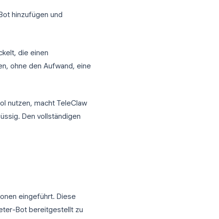
rhaltungen ohne zusätzliche Konfiguration
und unterstützt bei Schreibaufgaben
chen
sprochen wird, sodass der Chat nicht
, einfach den Bot hinzufügen und
-User entwickelt, die einen
legram wünschen, ohne den Aufwand, eine