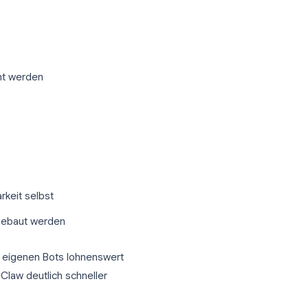
mium-Abonnements. Sie unterstützen jedoch
issen oder die Art von tiefgreifender
 erhält.
 OpenAI-Basis
s unter Verwendung der OpenAI API
 GPT-4o bis hin zu hochentwickelten
as Verhalten