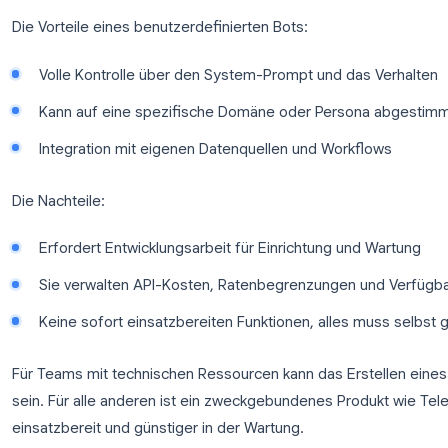
Diese sind praktisch für einzelne Nutzer mit Pre
keine benutzerdefinierten Anweisungen, externes W
Konversation, die man von einem dedizierten KI-Bot
Benutzerdefinierte KI-Bots auf
Viele Entwickler haben ihre eigenen Telegram-Bot
erstellt. Diese reichen von einfachen Wrappern um
Agenten mit Gedächtnis und Werkzeugnutzung.
Die Vorteile eines benutzerdefinierten Bots:
Volle Kontrolle über den System-Prompt und d