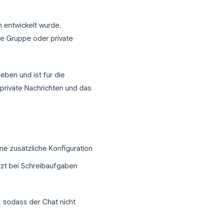
twort-Muster hinaus. Sie behalten den
ch an vergangene Interaktionen und
l für Telegram entwickelt wurde.
law.bot
für Ihre Gruppe oder private
llen angetrieben und ist für die
ruppenchats, private Nachrichten und das