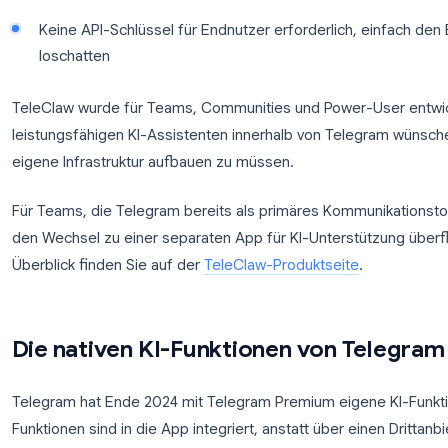
Was TeleClaw auszeichnet:
Funktioniert in Gruppenchats und privaten Unte
Beantwortet Fragen, fasst Threads zusammen 
Unterstützt natürliche Sprache in über 40 Spra
Antwortet in Gruppen nur, wenn er direkt ange
überflutet wird
Keine API-Schlüssel für Endnutzer erforderlich
loschatten
TeleClaw wurde für Teams, Communities und Power
leistungsfähigen KI-Assistenten innerhalb von Te
eigene Infrastruktur aufbauen zu müssen.