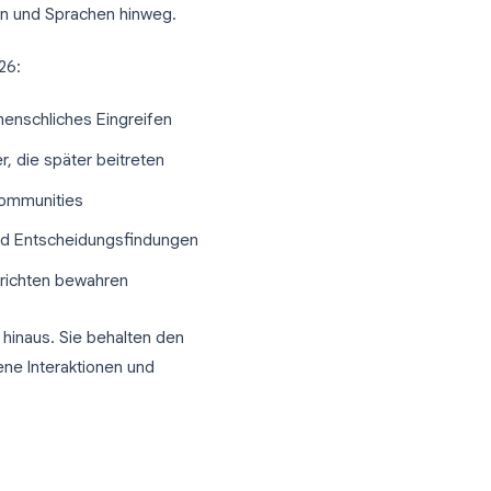
uf wiederkehrende Fragen zu finden,
 Kurs zu halten, wird ohne
ingehende Nachrichten, versteht den
 über Zeitzonen und Sprachen hinweg.
ts im Jahr 2026:
Fragen ohne menschliches Eingreifen
r Mitglieder, die später beitreten
hrsprachige Communities
, Schreiben und Entscheidungsfindungen
Off-Topic-Nachrichten bewahren