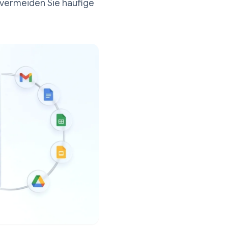
tFather, verbinden Sie OpenAI,
-Code und vermeiden Sie häufige