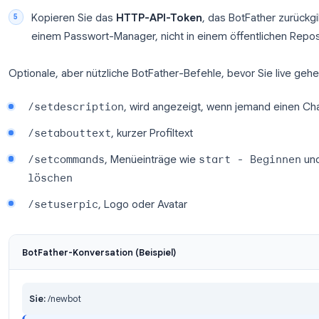
BotFather ist die offizielle Bot-Verwaltungsschnitt
dauert etwa zwei Minuten.
Öffnen Sie Telegram und suchen Sie nach
@Bo
Senden Sie
/start
, dann
/newbot
.
Geben Sie einen
Anzeigenamen
ein (was Ben
Assistant”).
Geben Sie einen
Benutzernamen
ein, der au
Er muss weltweit eindeutig sein.
Kopieren Sie das
HTTP-API-Token
, das BotFa
einem Passwort-Manager, nicht in einem öffent
Optionale, aber nützliche BotFather-Befehle, bevor 