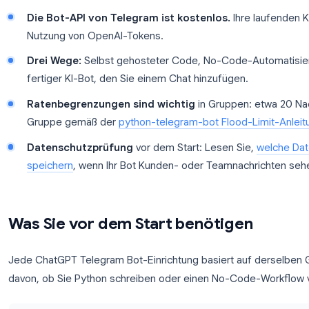
Möglichkeiten, ChatGPT zu einer Telegram-Gruppe
Wichtige Erkenntnisse:
BotFather-Token + OpenAI-API-Schlüssel
si
Einrichtung benötigt.
Die Bot-API von Telegram ist kostenlos.
Ihr
Nutzung von OpenAI-Tokens.
Drei Wege:
Selbst gehosteter Code, No-Code-
fertiger KI-Bot, den Sie einem Chat hinzufügen
Ratenbegrenzungen sind wichtig
in Gruppen
Gruppe gemäß der
python-telegram-bot Flood
Datenschutzprüfung
vor dem Start: Lesen Si
speichern
, wenn Ihr Bot Kunden- oder Teamnac