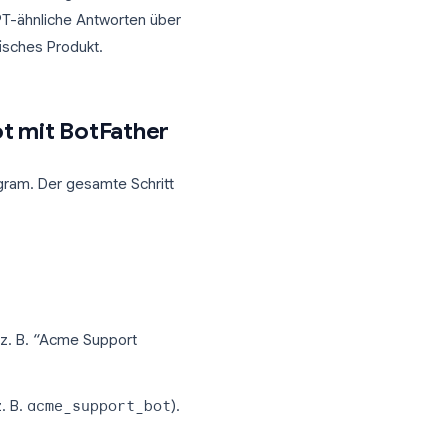
insatz aktiv sein
rforderlich, es sei denn, Sie nutzen ein
ehostetes KI-Bot-Produkt
ptional. Long Polling funktioniert ohne
ffentliche URL
einzige unterstützte Weg, einen Bot zu
 stellt ChatGPT-ähnliche Antworten über
legram-spezifisches Produkt.
elegram-Bot mit BotFather