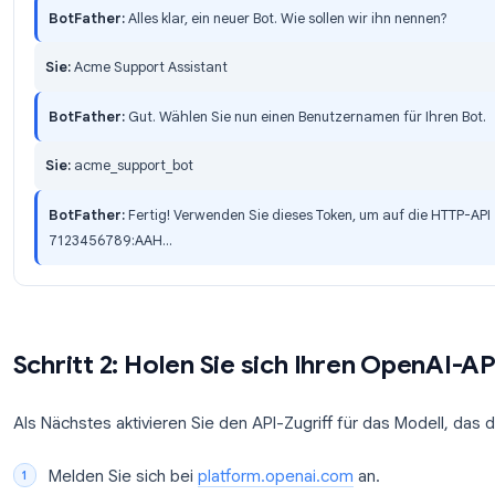
/setdescription
, wird angezeigt, wenn jem
/setabouttext
, kurzer Profiltext
/setcommands
, Menüeinträge wie
start - 
löschen
/setuserpic
, Logo oder Avatar
BotFather-Konversation (Beispiel)
Sie:
/newbot
BotFather:
Alles klar, ein neuer Bot. Wie sollen wir ih
Sie:
Acme Support Assistant