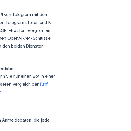
det die Bot-API von Telegram mit den
 innerhalb von Telegram stellen und KI-
ffiziellen ChatGPT-Bot für Telegram an,
her
, fügen einen OpenAI-API-Schlüssel
ichten zwischen den beiden Diensten
ichtung: Anmeldedaten,
ehebung. Wenn Sie nur einen Bot in einer
Sie zuerst unseren Vergleich der
fünf