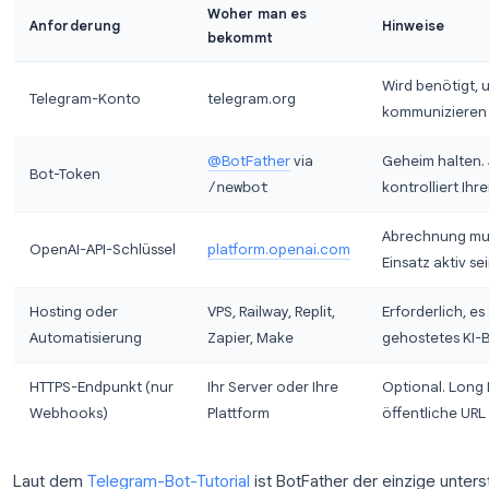
Was Sie vor dem Start benötige
Jede ChatGPT Telegram Bot-Einrichtung basiert a
davon, ob Sie Python schreiben oder einen No-C
Woher man es
Anforderung
H
bekommt
W
Telegram-Konto
telegram.org
k
@BotFather
via
G
Bot-Token
/newbot
k
A