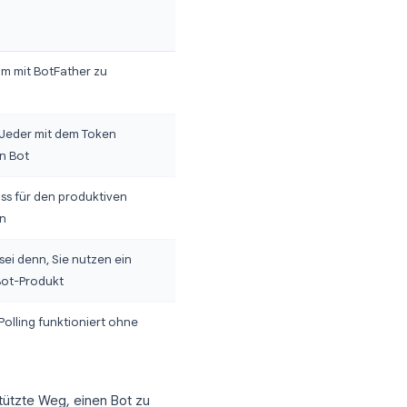
n
uf derselben Grundlage, unabhängig
ode-Workflow verwenden.
inweise
ird benötigt, um mit BotFather zu
ommunizieren
eheim halten. Jeder mit dem Token
ontrolliert Ihren Bot
brechnung muss für den produktiven