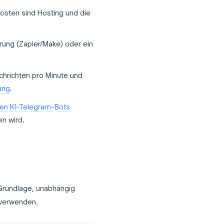
 hinzuzufügen
.
nd die beiden Anmeldedaten, die jede
e laufenden Kosten sind Hosting und die
Automatisierung (Zapier/Make) oder ein
.
: etwa 20 Nachrichten pro Minute und
-Limit-Anleitung
.
e,
welche Daten KI-Telegram-Bots
hrichten sehen wird.