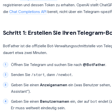
OpenAI-API-Schlüssel
platform.openai.com
E
Hosting oder
VPS, Railway, Replit,
E
Automatisierung
Zapier, Make
g
HTTPS-Endpunkt (nur
Ihr Server oder Ihre
O
Webhooks)
Plattform
ö
Laut dem
Telegram-Bot-Tutorial
ist BotFather der 
registrieren und dessen Token zu erhalten. OpenAI
die
Chat Completions API
bereit, nicht über ein Te
Schritt 1: Erstellen Sie Ihren T