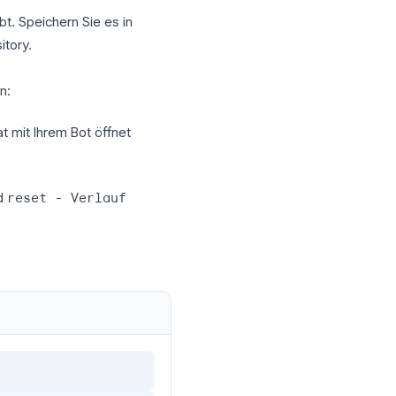
stelle von Telegram. Der gesamte Schritt
tFather
.
utzer sehen, z. B. “Acme Support
f
bot
endet (z. B.
acme_support_bot
).
ther zurückgibt. Speichern Sie es in
lichen Repository.
Sie live gehen: