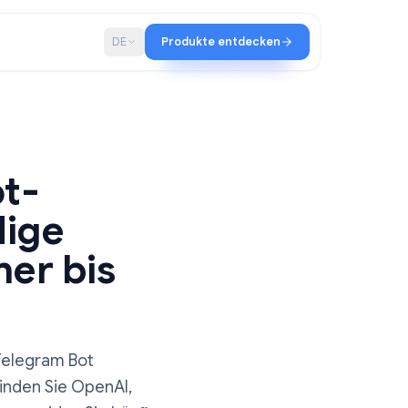
haft
Blog
DE
Produkte entdecken
m Bot-
ständige
tFather bis
rt
nen ChatGPT Telegram Bot