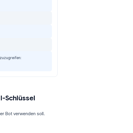
and einen Chat mit Ihrem Bot öffnet
Beginnen
und
reset - Verlauf
n nennen?