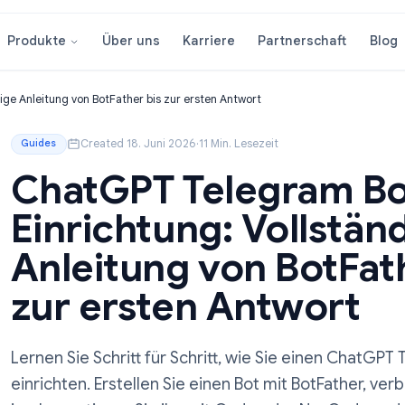
Über uns
Karriere
Partnersc
Produkte
llständige Anleitung von BotFather bis zur ersten Antwort
Created 18. Juni 2026
·
11 Min. Lesezeit
Guides
ChatGPT Telegra
Einrichtung: Voll
Anleitung von Bo
zur ersten Antwo
Lernen Sie Schritt für Schritt, wie Sie ei