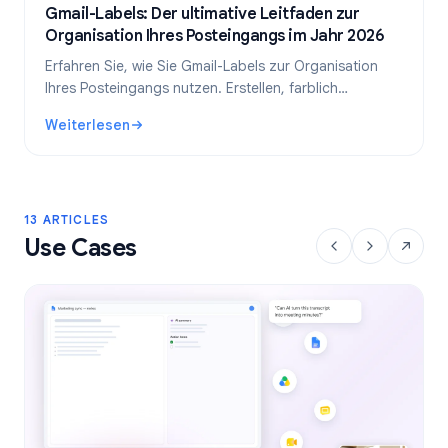
Gmail-Labels: Der ultimative Leitfaden zur
Organisation Ihres Posteingangs im Jahr 2026
Erfahren Sie, wie Sie Gmail-Labels zur Organisation
Ihres Posteingangs nutzen. Erstellen, farblich
kennzeichnen und verschachteln Sie Labels und
Weiterlesen
automatisieren Sie diese mit Filtern für einen
: Gmail-Labels: Der ultimative Leitfaden zur Organisation
effizienteren E-Mail-Workflow.
13 ARTICLES
Use Cases