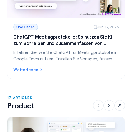
Use Cases
Jun 27, 2026
ChatGPT-Meetingprotokolle: So nutzen Sie KI
zum Schreiben und Zusammenfassen von
Meetings
Erfahren Sie, wie Sie ChatGPT für Meetingprotokolle in
Google Docs nutzen. Erstellen Sie Vorlagen, fassen
Sie Transkripte zusammen und extrahieren Sie
Weiterlesen
Aufgaben – alles mit GPT Workspace.
: ChatGPT-Meetingprotokolle: So nutzen Sie KI zum Schr
17 ARTICLES
Product