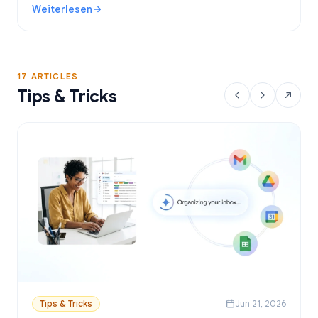
Weiterlesen
direkt aus Google Sheets versendest.
: Kostenlose Gmail-Serienbrief-Tools: Die besten Optione
17 ARTICLES
Tips & Tricks
Tips & Tricks
Jun 21, 2026