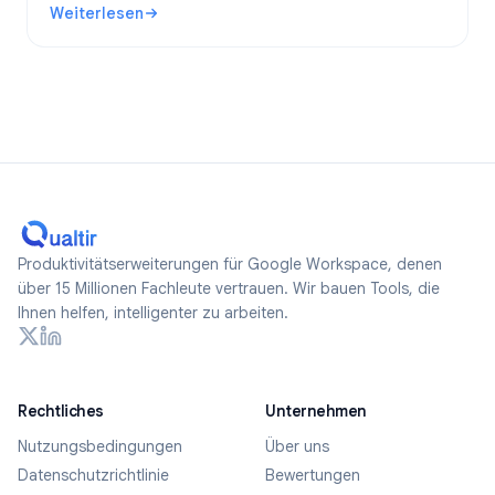
Weiterlesen
anonyme Formulare erstellen.
: Sind Google Forms anonym? Was wird nachverfolgt und w
Produktivitätserweiterungen für Google Workspace, denen
über 15 Millionen Fachleute vertrauen. Wir bauen Tools, die
Ihnen helfen, intelligenter zu arbeiten.
Rechtliches
Unternehmen
Nutzungsbedingungen
Über uns
Datenschutzrichtlinie
Bewertungen