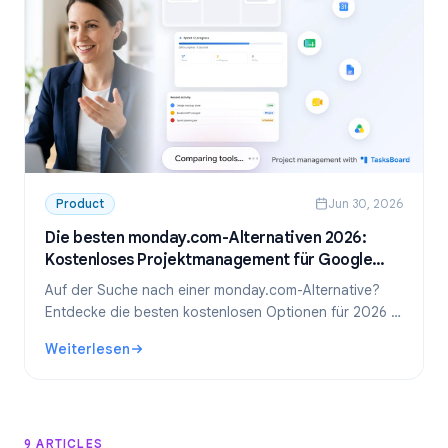
Product
Jun 30, 2026
Die besten monday.com-Alternativen 2026:
Kostenloses Projektmanagement für Google
Workspace
Auf der Suche nach einer monday.com-Alternative?
Entdecke die besten kostenlosen Optionen für 2026 –
inklusive unseres Favoriten für Google Workspace-
Weiterlesen
Teams: TasksBoard.
: Die besten monday.com-Alternativen 2026: Kostenlose
9 ARTICLES