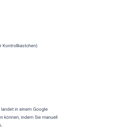
finden Sie in unserem
Leitfaden für Google
lare für Produkte und
leinen Unternehmen, Produktanfragen und
E-Commerce-Plattform zu bezahlen.
 akzeptiert, funktioniert es
annahme, wenn es mit einer separaten