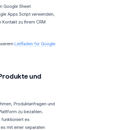
ack an. Wenn sie „Kleinunternehmen“
ie direkt zur Terminplanung.
ternehmensgröße: KMU
Springt zum Abschnitt Terminplanung
omatisch in ein Google Sheet
apier oder Google Apps Script verwenden,
nden oder den Kontakt zu Ihrem CRM