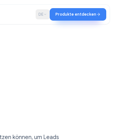
haft
Blog
DE
Produkte entdecken
r
op-
 zur