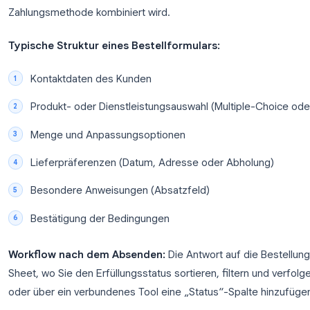
Weitere Ideen zum Erstellen effektiver Formulare 
Forms Tipps und Tricks
.
Anwendungsfall 2: Bestellformu
Dienstleistungen
Ein Google Forms-Bestellformular ermöglicht es k
Servicebestellungen anzunehmen, ohne für eine 
Obwohl Google Forms von Haus aus keine Zahlungen
hervorragend als strukturiertes Tool zur Auftrags
Zahlungsmethode kombiniert wird.
Typische Struktur eines Bestellformulars: