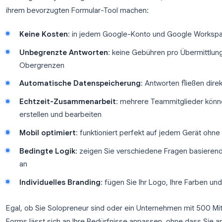
Warum Google Forms für Unte
Die Datenerfassung mit Google Forms für Unterne
Wertversprechen: Es ist kostenlos, einfach zu bedi
sofortige Analyse integriert. Hier ist der Grund,
ihrem bevorzugten Formular-Tool machen:
Keine Kosten
: in jedem Google-Konto und Go
Unbegrenzte Antworten
: keine Gebühren pr
Obergrenzen
Automatische Datenspeicherung
: Antworten
Echtzeit-Zusammenarbeit
: mehrere Teammi
erstellen und bearbeiten
Mobil optimiert
: funktioniert perfekt auf jed