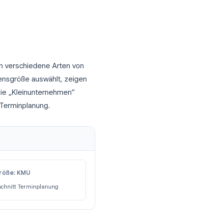
ormular-Plattform zu bezahlen, können Sie
sungsformular erstellen und es überall
 als Link in Ihrer E-Mail-Signatur.
ge)
gle Forms, um verschiedene Arten von
ls Unternehmensgröße auswählt, zeigen