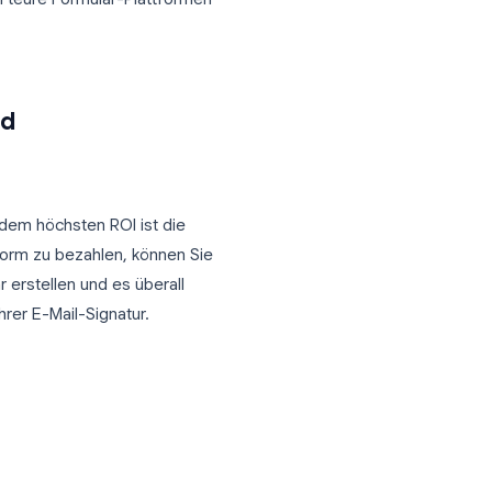
gen basierend auf vorherigen Antworten
hre Farben und Header-Bilder hinzu
n mit 500 Mitarbeitern führen, Google
ne dass Sie an teure Formular-Plattformen
erung und
nehmen mit dem höchsten ROI ist die