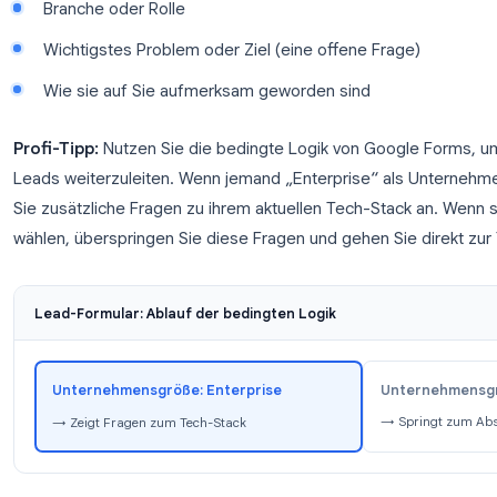
Erfassung von Leads. Anstatt für eine dedizierte F
in wenigen Minuten ein professionelles Lead-Erfas
einbetten, auf Ihrer Website, einer Landingpage oder
Was in ein Lead-Generierungsformular gehört:
Kontaktdaten (Name, E-Mail, Telefon)
Firmenname und Größe
Branche oder Rolle
Wichtigstes Problem oder Ziel (eine offene Fra
Wie sie auf Sie aufmerksam geworden sind
Profi-Tipp:
Nutzen Sie die bedingte Logik von Goo
Leads weiterzuleiten. Wenn jemand „Enterprise“ a