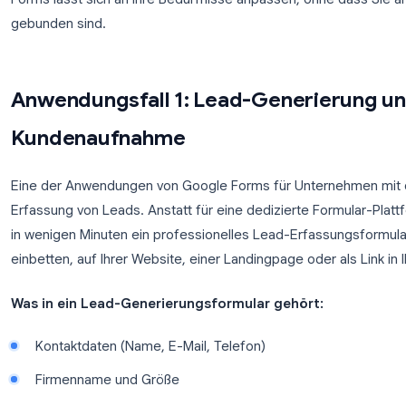
Bedingte Logik
: zeigen Sie verschiedene Fra
an
Individuelles Branding
: fügen Sie Ihr Logo, I
Egal, ob Sie Solopreneur sind oder ein Unternehme
Forms lässt sich an Ihre Bedürfnisse anpassen, oh
gebunden sind.
Anwendungsfall 1: Lead-Generi
Kundenaufnahme
Eine der Anwendungen von Google Forms für Unter