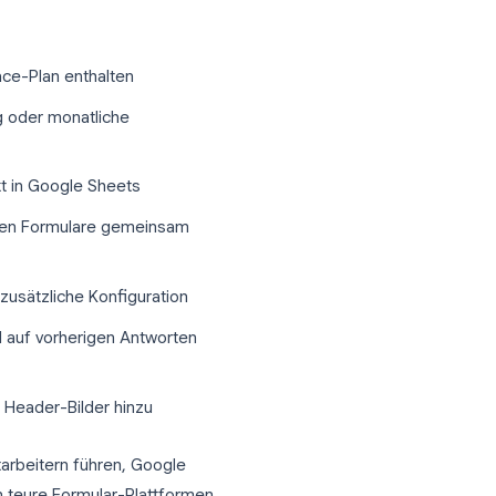
rnehmen nutzen?
hmen bietet ein überzeugendes
enen und tief in Google Sheets für eine
 warum immer mehr Unternehmen es zu
ogle Workspace-Plan enthalten
o Übermittlung oder monatliche
 fließen direkt in Google Sheets
tglieder können Formulare gemeinsam
em Gerät ohne zusätzliche Konfiguration