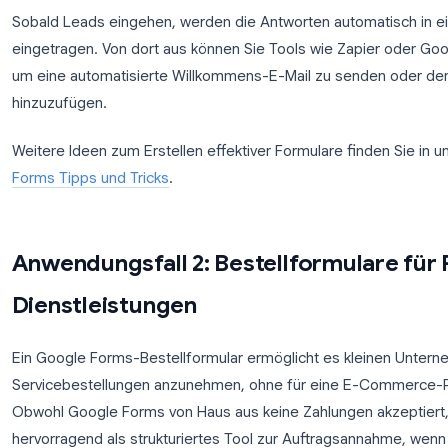
Sie zusätzliche Fragen zu ihrem aktuellen Tech-St
wählen, überspringen Sie diese Fragen und gehen S
Lead-Formular: Ablauf der bedingten Logik
Un
Unternehmensgröße: Enterprise
→ 
→ Zeigt Fragen zum Tech-Stack
Sobald Leads eingehen, werden die Antworten aut
eingetragen. Von dort aus können Sie Tools wie Z
um eine automatisierte Willkommens-E-Mail zu se
hinzuzufügen.