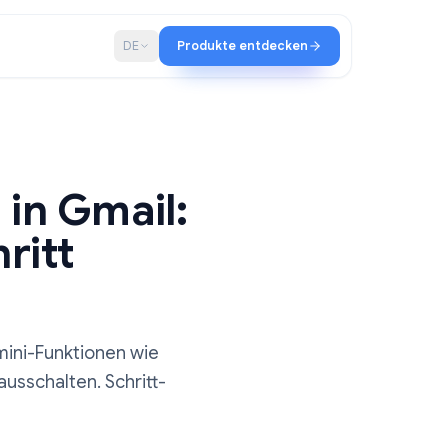
haft
Blog
DE
Produkte entdecken
ie KI in Gmail:
r Schritt
6)
ieren und Gemini-Funktionen wie
ni-Panel ausschalten. Schritt-