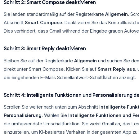
Öffnen Sie
gmail.com
in Ihrem Browser und folgen S
Schritt 1: Gmail-Einstellungen öffnen
Klicken Sie auf das Zahnradsymbol in der oberen r
im angezeigten Panel auf
Alle Einstellungen anz
Schritt 2: Smart Compose deaktivieren
Sie landen standardmäßig auf der Registerkarte
Al
Abschnitt
Smart Compose
. Deaktivieren Sie das 
Dies verhindert, dass Gmail während der Eingabe g
Schritt 3: Smart Reply deaktivieren