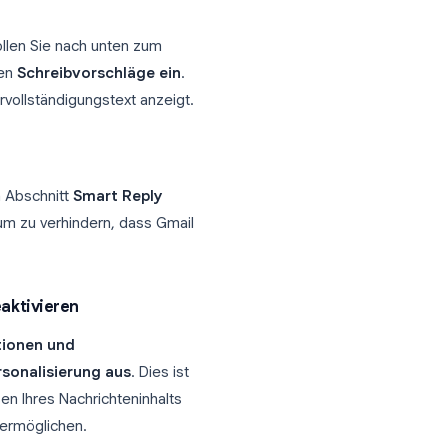
ie diesen Schritten.
echten Ecke von Gmail. Klicken Sie dann
eigen
.
lgemein
. Scrollen Sie nach unten zum
Kontrollkästchen
Schreibvorschläge ein
.
rauen Autovervollständigungstext anzeigt.