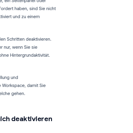
ktionen hinzugefügt. Wenn Sie Gmail
ungsvorschläge, ein Seitenpanel oder
ie nie angefordert haben, sind Sie nicht
 in Gmail deaktiviert und zu einem
rt.
 den folgenden Schritten deaktivieren.
 möchten, aber nur, wenn Sie sie
f in Gmail, ohne Hintergrundaktivität.
ktion, Einstellung und
 und in Google Workspace, damit Sie