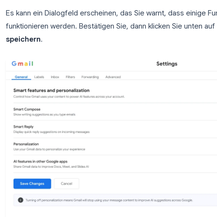
Bleiben Sie auf der Registerkarte
Allgemein
und su
direkt unter Smart Compose. Klicken Sie auf
Smart
bei eingehenden E-Mails Schnellantwort-Schaltfläc
Schritt 4: Intelligente Funktionen und Person
Scrollen Sie weiter nach unten zum Abschnitt
Intel
Personalisierung
. Wählen Sie
Intelligente Funkt
die umfassendste Umschaltfunktion: Sie weist Gmai
einzustellen, um KI-basiertes Verhalten in der ge
Es kann ein Dialogfeld erscheinen, das Sie warnt, 
funktionieren werden. Bestätigen Sie, dann klicken 
speichern
.