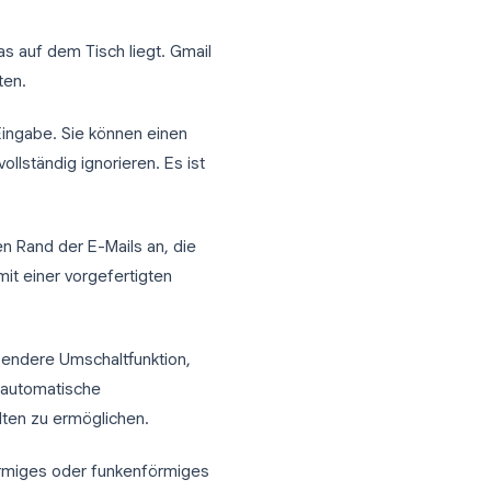
bleiben und welche gehen.
tatsächlich deaktivieren
h zu wissen, was auf dem Tisch liegt. Gmail
inander arbeiten.
während der Eingabe. Sie können einen
n oder ihn vollständig ignorieren. Es ist
nen am unteren Rand der E-Mails an, die
sungsfenster mit einer vorgefertigten