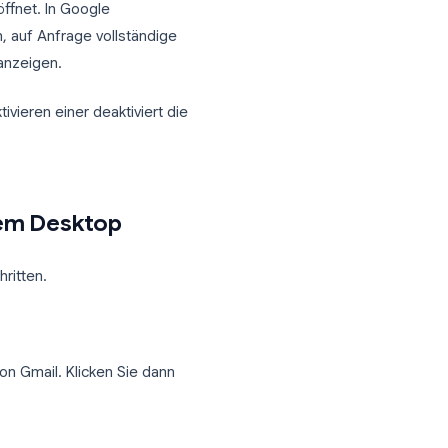
t eine umfassendere Umschaltfunktion,
 Funktionen wie automatische
iktives Verhalten zu ermöglichen.
gt ein sternförmiges oder funkenförmiges
I-Chat-Panel öffnet. In Google
mmenfassen, auf Anfrage vollständige
 Nachrichten anzeigen.
nd das Deaktivieren einer deaktiviert die
mail auf dem Desktop