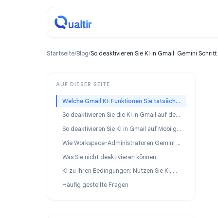
Startseite
/
Blog
/
So deaktivieren Sie KI in Gmail: Gemin
AUF DIESER SEITE
Welche Gmail KI-Funktionen Sie tatsächlich deaktivieren können
So deaktivieren Sie die KI in Gmail auf dem Desktop
So deaktivieren Sie KI in Gmail auf Mobilgeräten (iOS und Android)
Wie Workspace-Administratoren Gemini für eine gesamte Organisation deaktivieren können
Was Sie nicht deaktivieren können
KI zu Ihren Bedingungen: Nutzen Sie KI, wann Sie wollen
Häufig gestellte Fragen