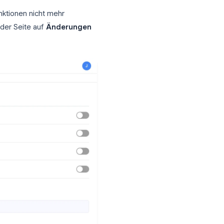
chen Sie den Abschnitt
Smart Reply
 Reply aus
, um zu verhindern, dass Gmail
hen anzeigt.
alisierung deaktivieren
ligente Funktionen und
ionen und Personalisierung aus
. Dies ist
l an, das Lesen Ihres Nachrichteninhalts
samten App zu ermöglichen.
dass einige Funktionen nicht mehr
Sie unten auf der Seite auf
Änderungen