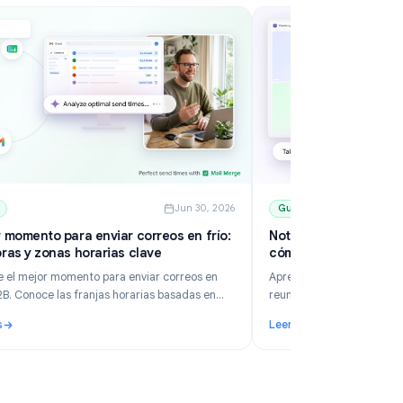
6
Guides
Jun 30, 2026
El mejor momento para enviar correos en frío:
No
días, horas y zonas horarias clave
c
a
Descubre el mejor momento para enviar correos en
Ap
frío en B2B. Conoce las franjas horarias basadas en
re
datos, cómo gestionar zonas horarias, programar en
fu