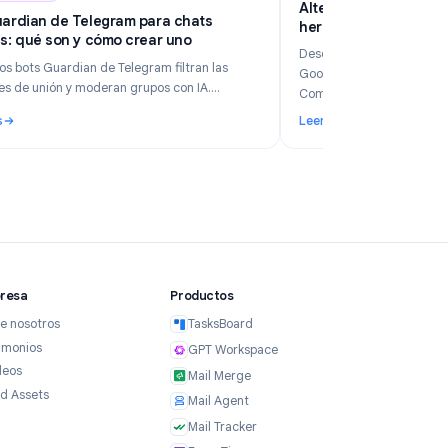
6
Industry Insights
Jun 5, 2026
Al
Bots Guardian de Telegram para chats
he
grupales: qué son y cómo crear uno
p
De
Los nuevos bots Guardian de Telegram filtran las
Go
solicitudes de unión y moderan grupos con IA.
Co
Compara el camino sin código de TeleClaw frente a
Leer más
Le
los webhooks manuales y elige la configuración
 para su empresa en 2026?
: Bots Guardian de Telegram para chats grupales: qué son y 
: 