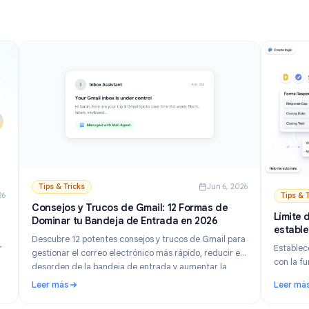
Leer más
escritorio y móvil.
enviar
encia para Gmail gratis: Mejores opciones y guía de configuración 
: Cómo Desactivar la IA en Gmail: Deshabilita Gemini
Tips & Tricks
Jun 6, 202
n 21, 2026
Consejos y Trucos de Gmail: 12 Formas de