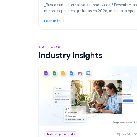
Product
Ju
Las mejores alternativas a monday.co
2026: gestión de proyectos gratuita p
Google Workspace
¿Buscas una alternativa a monday.com? Desc
mejores opciones gratuitas en 2026, incluida
líder para equipos de Google Workspace: Tas
Leer más
: Las mejores alternativas a monday.com e
9 ARTICLES