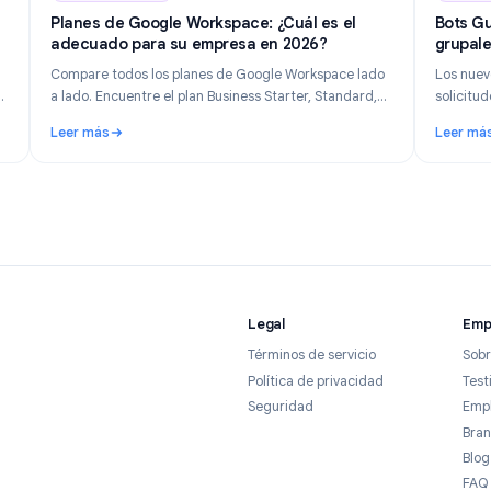
n 14, 2026
Industry Insights
Jun 8, 202
 se
Planes de Google Workspace: ¿Cuál es el
d en
adecuado para su empresa en 2026?
Compare todos los planes de Google Workspace lado
ndo las
a lado. Encuentre el plan Business Starter, Standard,
r
Plus o Enterprise adecuado según el tamaño de su
Leer más
26.
equipo, presupuesto y necesidades de funciones.
rastrea y cómo mantener la privacidad en 2026
: Planes de Google Workspace: ¿Cuál es el adecuado