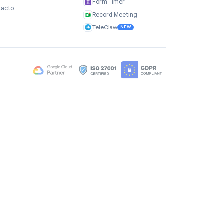
adecuada.
Empresa
Productos
Sobre nosotros
TasksBoard
Testimonios
GPT Workspace
Empleos
Mail Merge
Brand Assets
Mail Agent
Blog
Mail Tracker
FAQ
Form Timer
Contacto
Record Meeting
TeleClaw
NEW