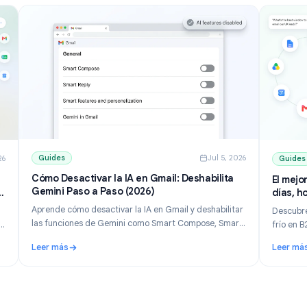
Guides
Jul 5, 202
ul 10, 2026
Cómo Desactivar la IA en Gmail: Deshabilita
Gemini Paso a Paso (2026)
ejores
26)
Aprende cómo desactivar la IA en Gmail y deshabilitar
de
las funciones de Gemini como Smart Compose, Smart
juste al
Reply y el panel de Gemini. Guía paso a paso para
itos de