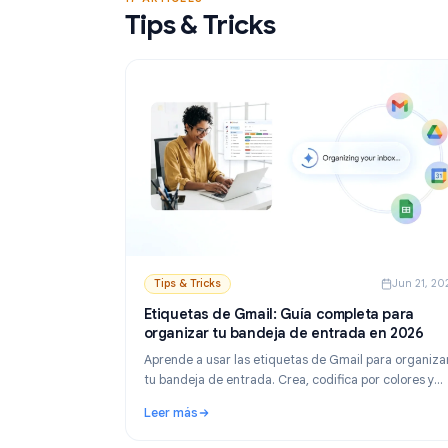
Leer más
YAMM, Mailmeteor y Mail Merge, y aprende a 
: Herramienta de combinación de correspond
correos personalizados desde Sheets.
17 ARTICLES
Tips & Tricks
Tips & Tricks
Ju