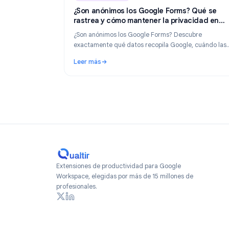
Industry Insights
Industry Insights
Ju
¿Son anónimos los Google Forms? Qué
rastrea y cómo mantener la privacida
2026
¿Son anónimos los Google Forms? Descubre
exactamente qué datos recopila Google, cuá
respuestas revelan tu identidad y cómo crea
Leer más
formularios verdaderamente anónimos en 20
: ¿Son anónimos los Google Forms? Qué se 