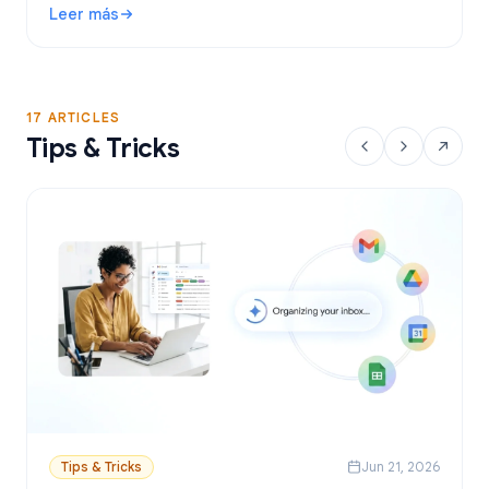
Leer más
YAMM, Mailmeteor y Mail Merge, y aprende a enviar
: Herramienta de combinación de correspondencia para Gma
correos personalizados desde Sheets.
17 ARTICLES
Tips & Tricks
Tips & Tricks
Jun 21, 2026