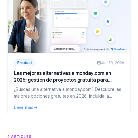
Product
Jun 30, 2026
Las mejores alternativas a monday.com en
2026: gestión de proyectos gratuita para
Google Workspace
¿Buscas una alternativa a monday.com? Descubre las
mejores opciones gratuitas en 2026, incluida la
opción líder para equipos de Google Workspace:
Leer más
TasksBoard.
: Las mejores alternativas a monday.com en 2026: gestió
9 ARTICLES