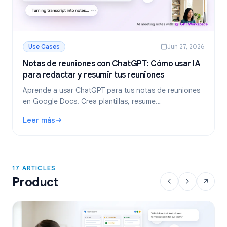
Use Cases
Jun 27, 2026
Notas de reuniones con ChatGPT: Cómo usar IA
para redactar y resumir tus reuniones
Aprende a usar ChatGPT para tus notas de reuniones
en Google Docs. Crea plantillas, resume
transcripciones y extrae tareas pendientes con GPT
Leer más
Workspace.
: Notas de reuniones con ChatGPT: Cómo usar IA para reda
17 ARTICLES
Product