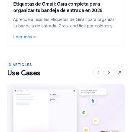
Etiquetas de Gmail: Guía completa para
organizar tu bandeja de entrada en 2026
Aprende a usar las etiquetas de Gmail para organizar
tu bandeja de entrada. Crea, codifica por colores y
anida etiquetas, y luego automatízalas con filtros para
Leer más
un flujo de trabajo de correo electrónico más limpio.
: Etiquetas de Gmail: Guía completa para organizar tu ban
13 ARTICLES
Use Cases