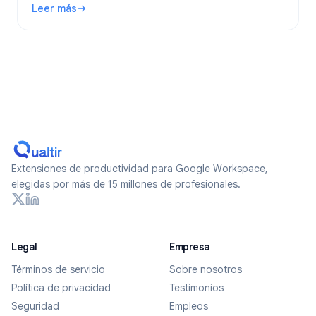
Leer más
formularios verdaderamente anónimos en 2026.
: ¿Son anónimos los Google Forms? Qué se rastrea y cómo
Extensiones de productividad para Google Workspace,
elegidas por más de 15 millones de profesionales.
Legal
Empresa
Términos de servicio
Sobre nosotros
Política de privacidad
Testimonios
Seguridad
Empleos