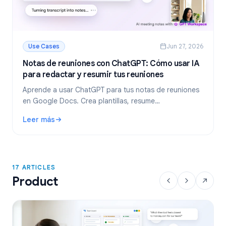
Use Cases
Jun 27, 2026
Notas de reuniones con ChatGPT: Cómo usar IA
para redactar y resumir tus reuniones
Aprende a usar ChatGPT para tus notas de reuniones
en Google Docs. Crea plantillas, resume
transcripciones y extrae tareas pendientes con GPT
Leer más
Workspace.
: Notas de reuniones con ChatGPT: Cómo usar IA para reda
17 ARTICLES
Product