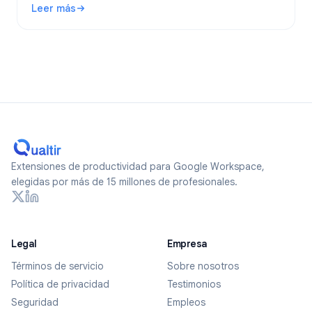
Leer más
formularios verdaderamente anónimos en 2026.
: ¿Son anónimos los Google Forms? Qué se rastrea y cómo
Extensiones de productividad para Google Workspace,
elegidas por más de 15 millones de profesionales.
Legal
Empresa
Términos de servicio
Sobre nosotros
Política de privacidad
Testimonios
Seguridad
Empleos