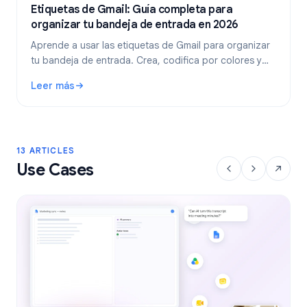
Etiquetas de Gmail: Guía completa para
organizar tu bandeja de entrada en 2026
Aprende a usar las etiquetas de Gmail para organizar
tu bandeja de entrada. Crea, codifica por colores y
anida etiquetas, y luego automatízalas con filtros para
Leer más
un flujo de trabajo de correo electrónico más limpio.
: Etiquetas de Gmail: Guía completa para organizar tu ban
13 ARTICLES
Use Cases