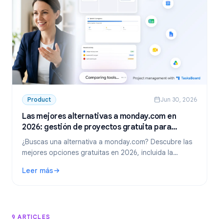
Product
Jun 30, 2026
Las mejores alternativas a monday.com en
2026: gestión de proyectos gratuita para
Google Workspace
¿Buscas una alternativa a monday.com? Descubre las
mejores opciones gratuitas en 2026, incluida la
opción líder para equipos de Google Workspace:
Leer más
TasksBoard.
: Las mejores alternativas a monday.com en 2026: gestió
9 ARTICLES