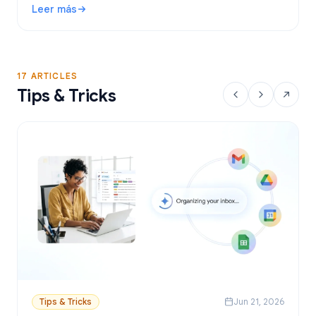
Leer más
YAMM, Mailmeteor y Mail Merge, y aprende a enviar
: Herramienta de combinación de correspondencia para Gma
correos personalizados desde Sheets.
17 ARTICLES
Tips & Tricks
Tips & Tricks
Jun 21, 2026