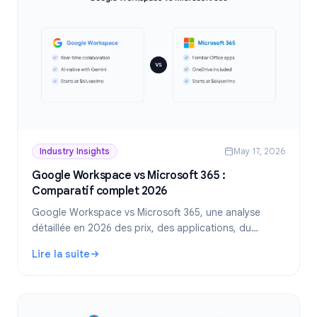
Industry Insights
May 17, 2026
Google Workspace vs Microsoft 365 :
Comparatif complet 2026
Google Workspace vs Microsoft 365, une analyse
détaillée en 2026 des prix, des applications, du
stockage, de la sécurité et de la suite la plus adaptée
Lire la suite
à votre entreprise.
: Google Workspace vs Microsoft 365 : Comparatif comple