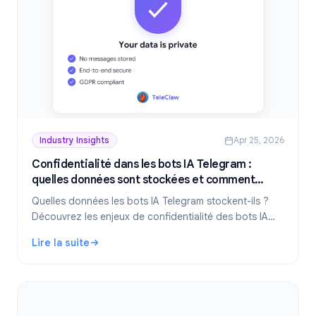
Industry Insights
Apr 25, 2026
Confidentialité dans les bots IA Telegram :
quelles données sont stockées et comment
rester en sécurité
Quelles données les bots IA Telegram stockent-ils ?
Découvrez les enjeux de confidentialité des bots IA
sur Telegram, les questions à poser avant d'ajouter un
Lire la suite
bot, et comment TeleClaw gère vos données.
: Confidentialité dans les bots IA Telegram : quelles don