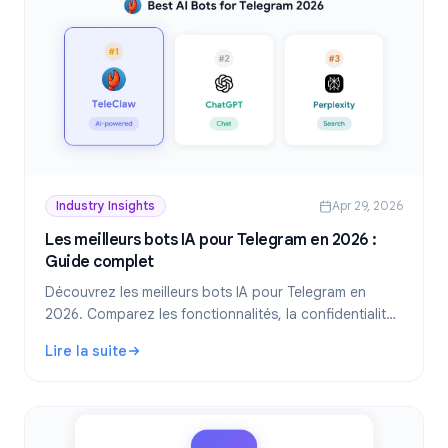
Industry Insights
Apr 29, 2026
Les meilleurs bots IA pour Telegram en 2026 :
Guide complet
Découvrez les meilleurs bots IA pour Telegram en
2026. Comparez les fonctionnalités, la confidentialité
et les cas d'utilisation pour trouver le bot IA Telegram
Lire la suite
adapté à votre groupe ou à votre usage personnel.
: Les meilleurs bots IA pour Telegram en 2026 : Guide com