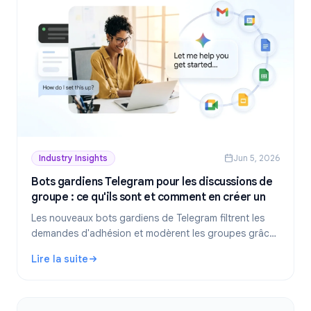
Industry Insights
Jun 5, 2026
Bots gardiens Telegram pour les discussions de
groupe : ce qu'ils sont et comment en créer un
Les nouveaux bots gardiens de Telegram filtrent les
demandes d'adhésion et modèrent les groupes grâce
à l'IA. Comparez l'approche sans code de TeleClaw
Lire la suite
aux webhooks manuels pour choisir la configuration
: Bots gardiens Telegram pour les discussions de groupe :
adaptée.