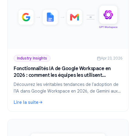
Industry Insights
Apr 23, 2026
Fonctionnalités IA de Google Workspace en
2026 : comment les équipes les utilisent
réellement
Découvrez les véritables tendances de l'adoption de
l'IA dans Google Workspace en 2026, de Gemini aux
modules complémentaires tiers. Quelles
Lire la suite
fonctionnalités d'IA les équipes utilisent-elles le plus et
: Fonctionnalités IA de Google Workspace en 2026 : comme
que nous réserve l'avenir ?