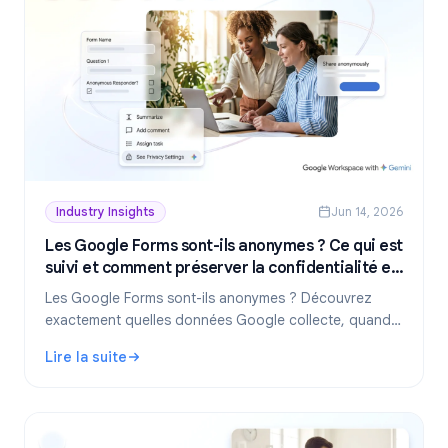
Industry Insights
Jun 14, 2026
Les Google Forms sont-ils anonymes ? Ce qui est
suivi et comment préserver la confidentialité en
2026
Les Google Forms sont-ils anonymes ? Découvrez
exactement quelles données Google collecte, quand
les réponses révèlent votre identité et comment créer
Lire la suite
des formulaires réellement anonymes en 2026.
: Les Google Forms sont-ils anonymes ? Ce qui est suivi 