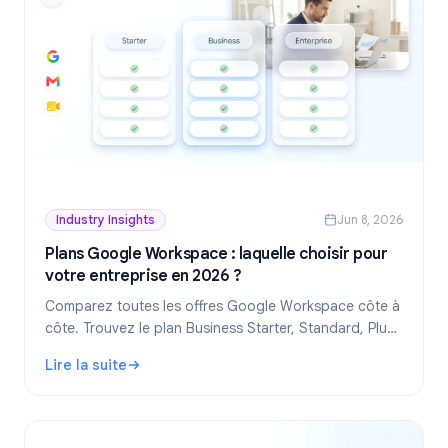
Industry Insights
Jun 8, 2026
Plans Google Workspace : laquelle choisir pour
votre entreprise en 2026 ?
Comparez toutes les offres Google Workspace côte à
côte. Trouvez le plan Business Starter, Standard, Plus
ou Enterprise adapté à la taille de votre équipe, votre
Lire la suite
budget et vos besoins fonctionnels.
: Plans Google Workspace : laquelle choisir pour votre en