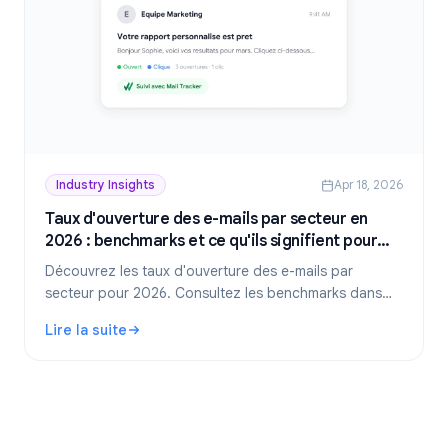
Industry Insights
Apr 18, 2026
Taux d'ouverture des e-mails par secteur en
2026 : benchmarks et ce qu'ils signifient pour
vous
Découvrez les taux d'ouverture des e-mails par
secteur pour 2026. Consultez les benchmarks dans
plus de 10 secteurs, apprenez ce qui constitue un bon
Lire la suite
taux.
: Taux d'ouverture des e-mails par secteur en 2026 : bench