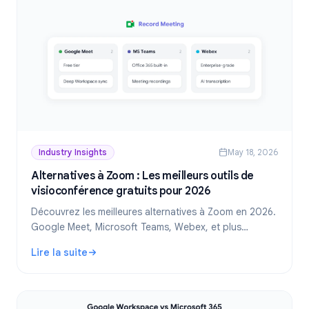
Industry Insights
May 18, 2026
Alternatives à Zoom : Les meilleurs outils de
visioconférence gratuits pour 2026
Découvrez les meilleures alternatives à Zoom en 2026.
Google Meet, Microsoft Teams, Webex, et plus
encore. Comparez les fonctionnalités, les tarifs et les
Lire la suite
options d'enregistrement.
: Alternatives à Zoom : Les meilleurs outils de visioconfé