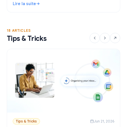
Lire la suite
envoyer des emails personnalisés depuis Sheets.
: Outil de publipostage Gmail gratuit : Comparatif et guid
18 ARTICLES
Tips & Tricks
Tips & Tricks
Jun 21, 2026