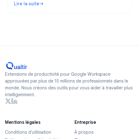
Lire la suite
des formulaires réellement anonymes en 2026.
: Les Google Forms sont-ils anonymes ? Ce qui est suivi 
Extensions de productivité pour Google Workspace
approuvées par plus de 15 millions de professionnels dans le
monde. Nous créons des outils pour vous aider à travailler plus
intelligemment.
Mentions légales
Entreprise
Conditions d'utilisation
À propos