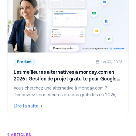
Product
Jun 30, 2026
Les meilleures alternatives à monday.com en
2026 : Gestion de projet gratuite pour Google
Workspace
Vous cherchez une alternative à monday.com ?
Découvrez les meilleures options gratuites en 2026,
dont la solution idéale pour les équipes utilisant
Lire la suite
Google Workspace : TasksBoard.
: Les meilleures alternatives à monday.com en 2026 : Ges
9 ARTICLES