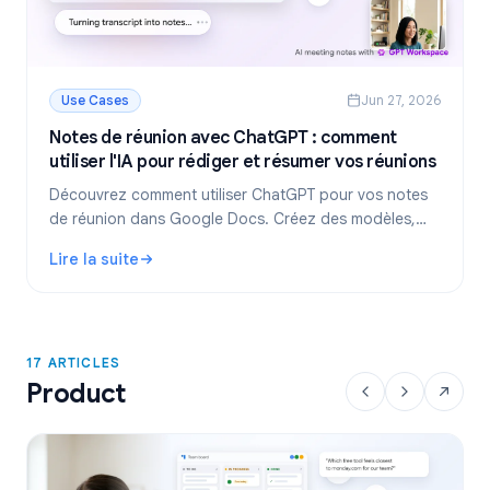
Use Cases
Jun 27, 2026
Notes de réunion avec ChatGPT : comment
utiliser l'IA pour rédiger et résumer vos réunions
Découvrez comment utiliser ChatGPT pour vos notes
de réunion dans Google Docs. Créez des modèles,
résumez des transcriptions et extrayez des plans
Lire la suite
d'action avec GPT Workspace.
: Notes de réunion avec ChatGPT : comment utiliser l'IA p
17 ARTICLES
Product