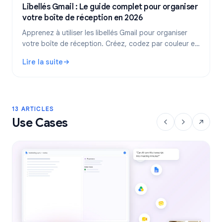
Libellés Gmail : Le guide complet pour organiser
votre boîte de réception en 2026
Apprenez à utiliser les libellés Gmail pour organiser
votre boîte de réception. Créez, codez par couleur et
imbriquez vos libellés, puis automatisez-les avec des
Lire la suite
filtres pour un flux de travail plus efficace.
: Libellés Gmail : Le guide complet pour organiser votre 
13 ARTICLES
Use Cases